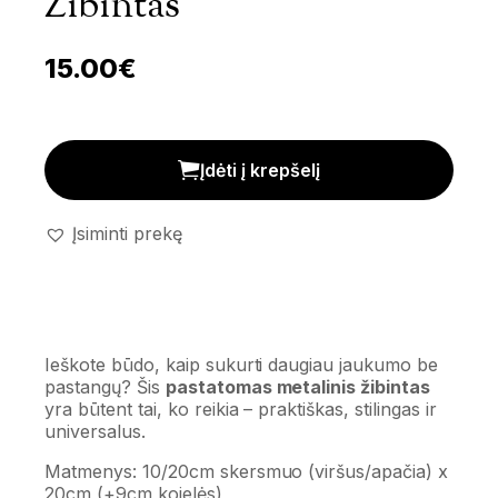
Žibintas
15.00
€
Pastatomas metalinis žibintas kiekis
Įdėti į krepšelį
Įsiminti prekę
Ieškote būdo, kaip sukurti daugiau jaukumo be
pastangų? Šis
pastatomas metalinis žibintas
yra būtent tai, ko reikia – praktiškas, stilingas ir
universalus.
Matmenys: 10/20cm skersmuo (viršus/apačia) x
20cm (+9cm kojelės)