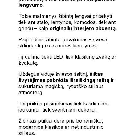
lengvumo.
Tokie matmenys žibintą lengvai pritaikyti
tiek ant stalo, lentynos, komodos, tiek ant
grindų – kaip
originalių interjero akcentą.
Pagrindinis žibinto privalumas – šviesa,
sklindanti pro ažūrines kiaurymes.
Į jį galima tiekti LED, tiek klasikinę žvakę ar
žvakutę.
Uždegus viduje šviesos šaltinį,
šiltas
švytėjimas pabrėžia išraiškingą raštą
ir
sukuriamą magišką, rytietiško stiliaus
atmosferą.
Tai puikus pasirinkimas tiek kasdieniam
jaukumui, tiek šventiniam dekorui.
Žibintas puikiai dera prie bohemiško,
modernios klasikos ar net industrinio
stiliaus.