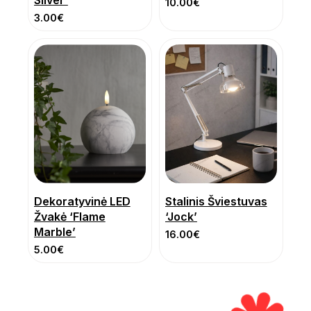
10.00
€
3.00
€
Dekoratyvinė LED
Stalinis Šviestuvas
Žvakė ‘Flame
‘Jock’
Marble’
16.00
€
5.00
€