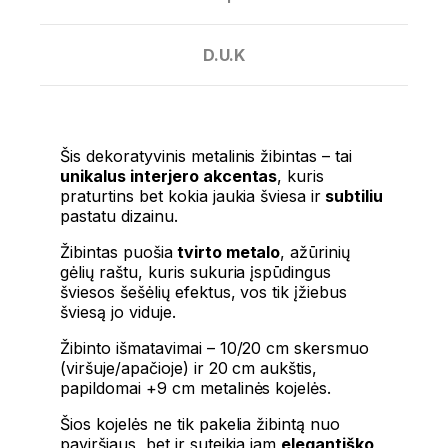
D.U.K
Šis dekoratyvinis
metalinis žibintas
– tai
unikalus interjero akcentas
, kuris
praturtins bet kokia jaukia šviesa ir
subtiliu
pastatu dizainu.
Žibintas puošia
tvirto metalo
, ažūrinių
gėlių raštu, kuris sukuria įspūdingus
šviesos šešėlių efektus, vos tik įžiebus
šviesą jo viduje.
Žibinto išmatavimai – 10/20 cm skersmuo
(viršuje/apačioje) ir 20 cm aukštis,
papildomai +9 cm metalinės kojelės.
Šios kojelės ne tik pakelia žibintą nuo
paviršiaus, bet ir suteikia jam
elegantiško