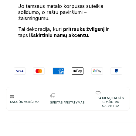
Jo tamsaus metalo korpusas suteikia
solidumo, o raštu paviršiumi –
žaismingumu.
Tai dekoracija, kuri
pritrauks žvilgsnį
ir
taps
išskirtiniu namų akcentu.
14 DIENŲ PREKĖS
SAUGŪS MOKĖJIMAI
GRAŽINIMO
GREITAS PRISTATYMAS
GARANTIJA