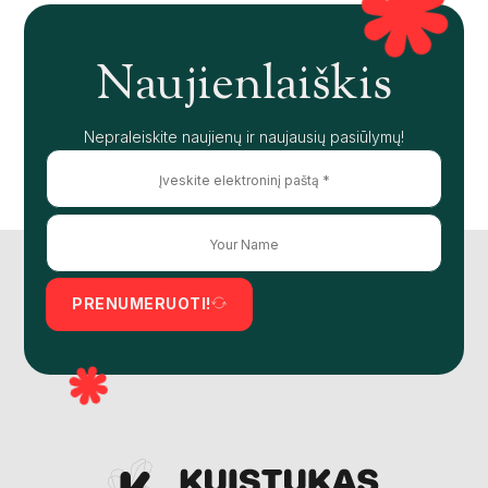
Naujienlaiškis
Nepraleiskite naujienų ir naujausių pasiūlymų!
PRENUMERUOTI!