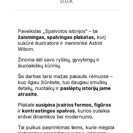
D.U.K
Paveikslas „Spalvotos istorijos“ – tai
žaismingas, spalvingas plakatas,
kurį
sukūrė iliustratorė ir menininkė Astrid
Wilson.
Žinoma dėl savo ryškių, gyvybingų ir
šiuolaikiškų kūrinių.
Šis darbas tarsi mažas pasaulis rėmuose –
kuo ilgiau žiūrėsite, tuo daugiau smulkių
detalių, nuotaikų ir
paslėptų istorijų jame
atrasite.
Plakate
susipina įvairios formos, figūros
ir
kontrastingos spalvos
, kurios suteikia
erdvei dinamikos bei modernumo.
Tai puikus pasirinkimas tiems, kurie mėgsta