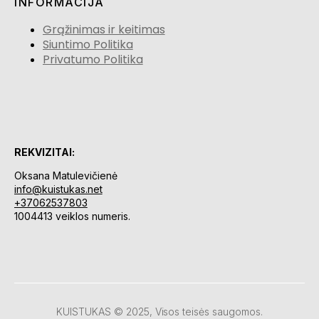
INFORMACIJA
Grąžinimas ir keitimas
Siuntimo Politika
Privatumo Politika
REKVIZITAI:
Oksana Matulevičienė
info@kuistukas.net
+37062537803
1004413 veiklos numeris.
KUISTUKAS © 2025, Visos teisės saugomos.