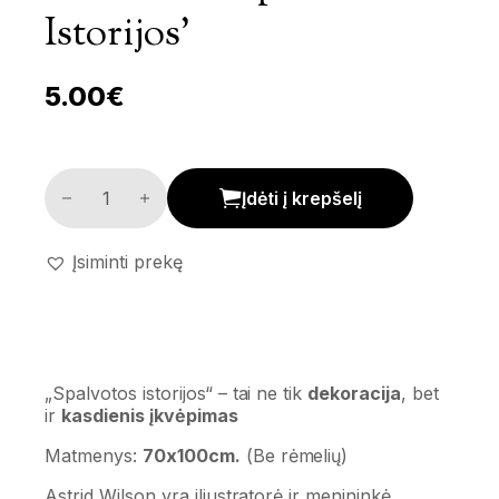
Istorijos’
5.00
€
Paveikslas 'Spalvotos istorijos' kiekis
Įdėti į krepšelį
Įsiminti prekę
„Spalvotos istorijos“ – tai ne tik
dekoracija
, bet
ir
kasdienis įkvėpimas
Matmenys:
70x100cm.
(Be rėmelių)
Astrid Wilson yra iliustratorė ir menininkė,