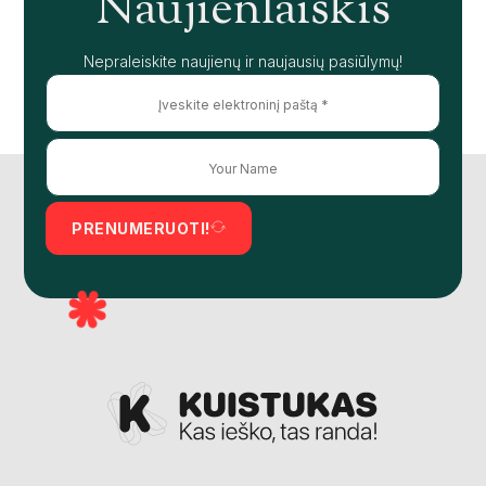
Naujienlaiškis
Nepraleiskite naujienų ir naujausių pasiūlymų!
PRENUMERUOTI!