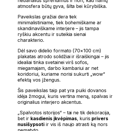
nebanalius sprendimus ir nori, kad namų
atmosfera būtų gyva, šilta bei kūrybiška.
Paveikslas gražiai dera tiek
minimalistiniame, tiek bohemiškame ar
skandinaviškame interjere – jis tampa
ryškiu akcentu ir suteikia sienai
charakterio.
Dėl savo didelio formato (70×100 cm)
plakatas atrodo solidžiai ir išraiškingai – jis
idealiai tinka svetainei virš sofos,
miegamajam, darbo kambariui ar net
koridoriui, kuriame norisi sukurti „wow“
efektą vos įžengus.
Šis paveikslas taip pat yra puiki dovanos
idėja žmogui, kuris vertina meną, spalvas ir
originalius interjero akcentus.
„Spalvotos istorijos“ – tai ne tik dekoracija,
bet ir
kasdienis įkvėpimas
, kuris
privers
nusišypsoti
ir vis iš naujo atrasti ką nors
nematyto.