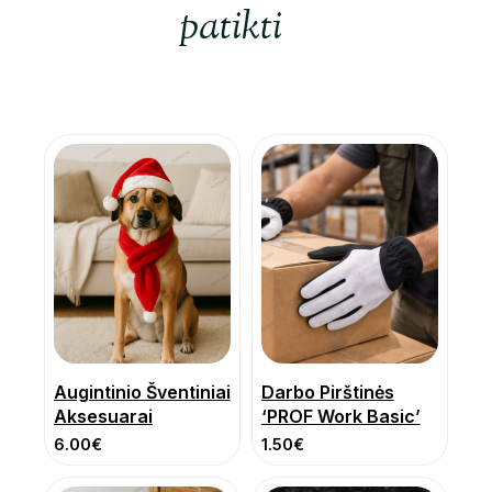
patikti
Augintinio Šventiniai
Darbo Pirštinės
Aksesuarai
‘PROF Work Basic’
6.00
€
1.50
€