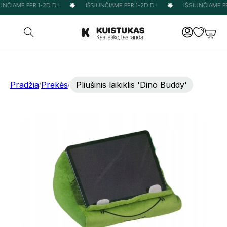
NČIAME PER 1-2D.D.!
IŠSIUNČIAME PER 1-2D.D.!
IŠSIUNČIAME PER
Pradžia
Prekės
Pliušinis laikiklis 'Dino Buddy'
/
/