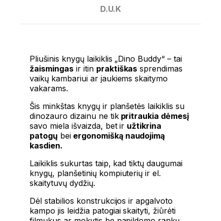
D.U.K
Pliušinis knygų laikiklis „Dino Buddy“ – tai
žaismingas
ir itin
praktiškas
sprendimas
vaikų kambariui ar jaukiems skaitymo
vakarams.
Šis minkštas knygų ir planšetės laikiklis su
dinozauro dizainu ne tik
pritraukia dėmesį
savo miela išvaizda, bet ir
užtikrina
patogų
bei
ergonomišką naudojimą
kasdien.
Laikiklis sukurtas taip, kad tiktų daugumai
knygų, planšetinių kompiuterių ir el.
skaitytuvų dydžių.
Dėl stabilios konstrukcijos ir apgalvoto
kampo jis leidžia patogiai skaityti, žiūrėti
filmukus ar mokytis be papildomo rankų