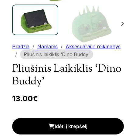
Pradžia
/
Namams
/
Aksesuarai ir reikmenys
/
Pliušinis laikiklis ‘Dino Buddy’
Pliušinis Laikiklis ‘Dino
Buddy’
13.00
€
Pliušinis laikiklis 'Dino Buddy' kiekis
Įdėti į krepšelį