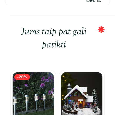
GARANTIJA
Jums taip pat gali
patikti
-20%
-20%