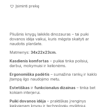
Įsiminti prekę
Pliušinis knygų laikiklis dinozauras – tai puiki
dovanos idėja vaikui, kuris mėgsta skaityti ar
naudotis planšete.
Matmenys:
34x22x23cm.
Kasdienis komfortas
– puikiai tinka poilsiui,
darbui, mokymuisi ir kelionėms.
Ergonomiška padėtis
– sumažina rankų ir kaklo
įtampą ilgo naudojimo metu.
Estetiškas
ir
funkcionalus dizainas
– tinka bet
kokiam interjerui.
Puiki dovanos idėja
– praktiškas įrenginys
kiekvienam knygų ir technologijų mylėtojui.