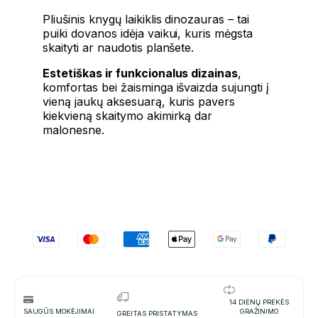
Pliušinis knygų laikiklis dinozauras – tai
puiki dovanos idėja vaikui, kuris mėgsta
skaityti ar naudotis planšete.
Estetiškas ir funkcionalus dizainas
,
komfortas bei žaisminga išvaizda sujungti į
vieną jaukų aksesuarą, kuris pavers
kiekvieną skaitymo akimirką dar
malonesne.
14 DIENŲ PREKĖS
SAUGŪS MOKĖJIMAI
GRAŽINIMO
GREITAS PRISTATYMAS