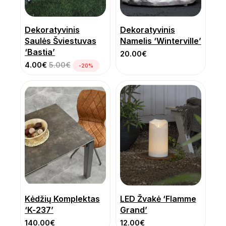
Dekoratyvinis
Dekoratyvinis
Saulės Šviestuvas
Namelis ‘Winterville’
‘Bastia’
20.00
€
4.00
€
5.00
€
-20%
Kėdžių Komplektas
LED Žvakė ‘Flamme
‘K-237’
Grand’
140.00
€
12.00
€