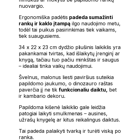
nuovargio.
Ergonomiška padėtis
padeda sumažinti
rankų ir kaklo įtampą
ilgo naudojimo metu,
todėl tai puikus pasirinkimas tiek vaikams,
tiek suaugusiems.
34 x 22 x 23 cm dydžio pliušinis laikiklis yra
pakankamai tvirtas, kad išlaikytų įrenginį ar
knygą, tačiau tuo pačiu minkštas ir saugus
– idealiai tinka vaikų naudojimui.
Švelnus, malonus liesti paviršius suteikia
papildomo jaukumo, o dinozauro raštas
paverčia jį ne tik
funkcionaliu daiktu,
bet
ir kambario dekoru.
Papildoma kišenė laikiklio gale leidžia
patogiai laikyti smulkmenas – ausines,
užrašų knygelę ar kitus reikalingus daiktus.
Tai padeda palaikyti tvarką ir turėti viską po
ranka.