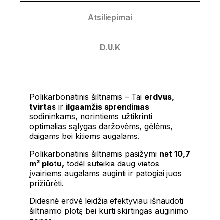
Atsiliepimai
D.U.K
Polikarbonatinis šiltnamis – Tai
erdvus,
tvirtas
ir
ilgaamžis sprendimas
sodininkams, norintiems užtikrinti
optimalias sąlygas daržovėms, gėlėms,
daigams bei kitiems augalams.
Polikarbonatinis šiltnamis pasižymi
net 10,7
m² plotu,
todėl suteikia daug vietos
įvairiems augalams auginti ir patogiai juos
prižiūrėti.
Didesnė erdvė leidžia efektyviau išnaudoti
šiltnamio plotą bei kurti skirtingas auginimo