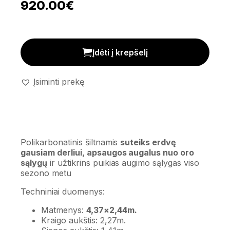
920.00
€
Polikarbonatinis šiltnamis (10,7m²) kiekis
Įdėti į krepšelį
Įsiminti prekę
Polikarbonatinis šiltnamis
suteiks erdvę
gausiam derliui, apsaugos augalus nuo oro
sąlygų
ir užtikrins puikias augimo sąlygas viso
sezono metu
Techniniai duomenys:
Matmenys:
4,37×2,44m.
Kraigo aukštis: 2,27m.