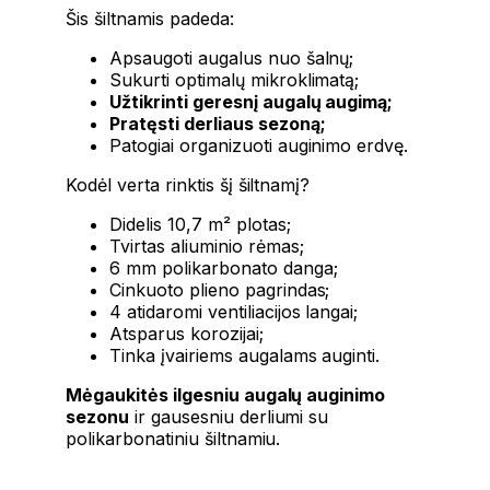
Šis šiltnamis padeda:
Apsaugoti augalus nuo šalnų;
Sukurti optimalų mikroklimatą;
Užtikrinti geresnį augalų augimą;
Pratęsti derliaus sezoną;
Patogiai organizuoti auginimo erdvę.
Kodėl verta rinktis šį šiltnamį?
Didelis 10,7 m² plotas;
Tvirtas aliuminio rėmas;
6 mm polikarbonato danga;
Cinkuoto plieno pagrindas;
4 atidaromi ventiliacijos langai;
Atsparus korozijai;
Tinka įvairiems augalams auginti.
Mėgaukitės ilgesniu augalų auginimo
sezonu
ir gausesniu derliumi su
polikarbonatiniu šiltnamiu.