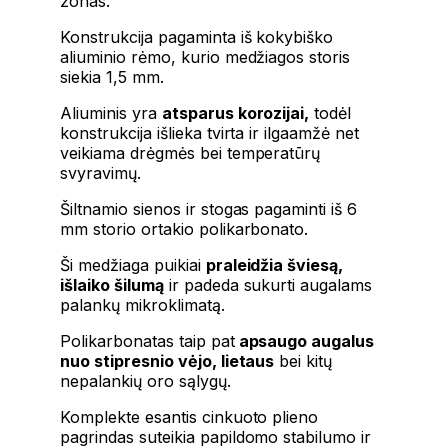
zonas.
Konstrukcija pagaminta iš kokybiško
aliuminio rėmo, kurio medžiagos storis
siekia 1,5 mm.
Aliuminis yra
atsparus korozijai,
todėl
konstrukcija išlieka tvirta ir ilgaamžė net
veikiama drėgmės bei temperatūrų
svyravimų.
Šiltnamio sienos ir stogas pagaminti iš 6
mm storio ortakio polikarbonato.
Ši medžiaga puikiai
praleidžia šviesą,
išlaiko šilumą
ir padeda sukurti augalams
palankų mikroklimatą.
Polikarbonatas taip pat
apsaugo augalus
nuo stipresnio vėjo, lietaus
bei kitų
nepalankių oro sąlygų.
Komplekte esantis cinkuoto plieno
pagrindas suteikia papildomo stabilumo ir