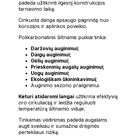
padeda užtikrinti ilgesnį konstrukcijos
tarnavimo laiką.
Cinkuota danga apsaugo pagrindą nuo
korozijos ir aplinkos poveikio.
Polikarbonatinis šiltnamis puikiai tinka:
Daržovių auginimui;
Daigų auginimui;
Gėlių auginimui;
Prieskoninių augalų auginimui;
Uogų auginimui;
Ekologiškam ūkininkavimui;
Auginimo sezono prailginimui.
Keturi atidaromi langai
užtikrina efektyvią
oro cirkuliaciją ir leidžia reguliuoti
temperatūrą šiltnamio viduje.
Tinkamas vėdinimas padeda augalams
augti sveikiau ir sumažina drėgmės
pertekliaus riziką.