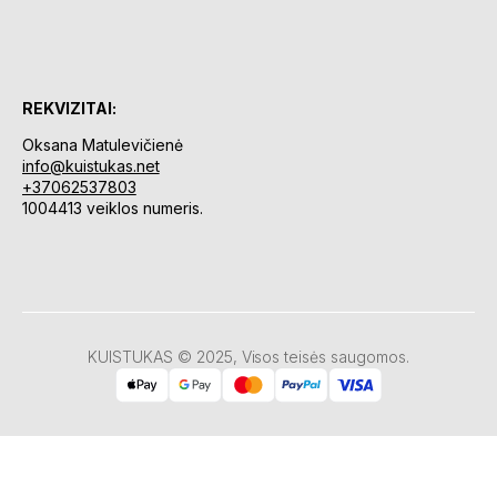
REKVIZITAI:
Oksana Matulevičienė
info@kuistukas.net
+37062537803
1004413 veiklos numeris.
KUISTUKAS © 2025, Visos teisės saugomos.