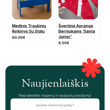
Medinis Traukinių
Šventinė Apranga
Rinkinys Su Stalu
Berniukams ‘Santa
Junior’
60.00
€
8.00
€
Naujienlaiškis
Nepraleiskite naujienų ir naujausių pasiūlymų!