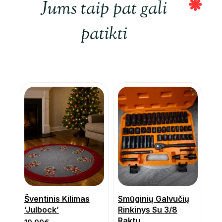
Jums taip pat gali
patikti
Šventinis Kilimas
Smūginių Galvučių
‘Julbock’
Rinkinys Su 3/8
Raktu