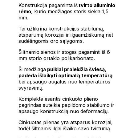
Konstrukcija pagaminta iš
tvirto aliuminio
rėmo,
kurio medžiagos storis siekia 1,5
mm.
Tai užtikrina konstrukcijos stabilumą,
atsparumą korozijai ir ilgaamžiškumą net
sudėtingomis oro sąlygomis.
Šiltnamio sienos ir stogas pagaminti iš 6
mm storio ortakio polikarbonato.
Ši medžiaga
puikiai praleidžia šviesą,
padeda išlaikyti optimalią temperatūrą
bei apsaugo augalus nuo temperatūros
svyravimų.
Komplekte esantis cinkuoto plieno
pagrindas suteikia papildomo stabilumo ir
apsaugo konstrukciją nuo deformacijų.
Cinkuotas plienas yra atsparus korozijai,
todėl šiltnamis ilgai išlaiko savo tvirtumą.