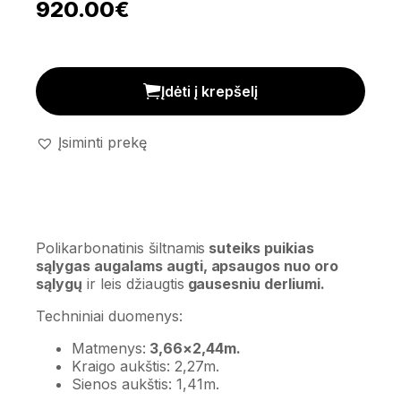
920.00
€
Polikarbonatinis šiltnamis (8,9m²) kiekis
Įdėti į krepšelį
Įsiminti prekę
Polikarbonatinis šiltnamis
suteiks puikias
sąlygas augalams augti, apsaugos nuo oro
sąlygų
ir leis džiaugtis
gausesniu derliumi.
Techniniai duomenys:
Matmenys:
3,66×2,44m.
Kraigo aukštis: 2,27m.
Sienos aukštis: 1,41m.