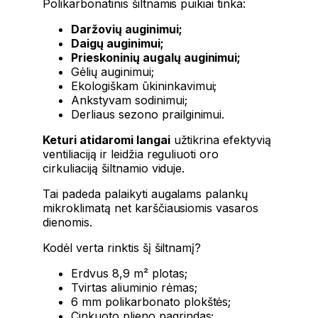
Polikarbonatinis šiltnamis puikiai tinka:
Daržovių auginimui;
Daigų auginimui;
Prieskoninių augalų auginimui;
Gėlių auginimui;
Ekologiškam ūkininkavimui;
Ankstyvam sodinimui;
Derliaus sezono prailginimui.
Keturi atidaromi langai
užtikrina efektyvią
ventiliaciją ir leidžia reguliuoti oro
cirkuliaciją šiltnamio viduje.
Tai padeda palaikyti augalams palankų
mikroklimatą net karščiausiomis vasaros
dienomis.
Kodėl verta rinktis šį šiltnamį?
Erdvus 8,9 m² plotas;
Tvirtas aliuminio rėmas;
6 mm polikarbonato plokštės;
Cinkuoto plieno pagrindas;