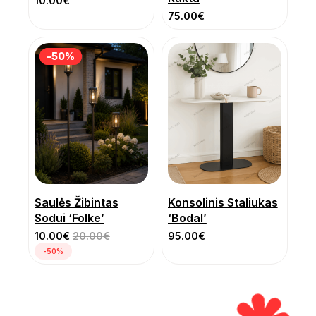
10.00
€
75.00
€
-50%
-50%
Saulės Žibintas
Konsolinis Staliukas
Sodui ‘Folke’
‘Bodal’
10.00
€
20.00
€
95.00
€
-50%