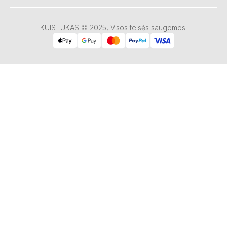
KUISTUKAS © 2025, Visos teisės saugomos.