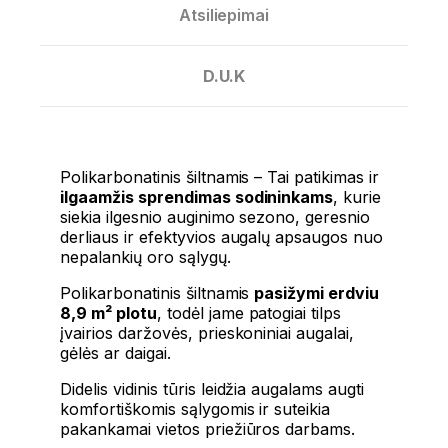
Atsiliepimai
D.U.K
Polikarbonatinis šiltnamis – Tai patikimas ir
ilgaamžis sprendimas sodininkams
, kurie
siekia ilgesnio auginimo sezono, geresnio
derliaus ir efektyvios augalų apsaugos nuo
nepalankių oro sąlygų.
Polikarbonatinis šiltnamis
pasižymi erdviu
8,9 m² plotu
, todėl jame patogiai tilps
įvairios daržovės, prieskoniniai augalai,
gėlės ar daigai.
Didelis vidinis tūris leidžia augalams augti
komfortiškomis sąlygomis ir suteikia
pakankamai vietos priežiūros darbams.