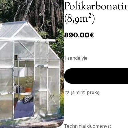
Polikarbonatin
(8,9m²)
890.00
€
1 sandėlyje
Polikarbonatinis šiltnamis 'Met
Įsiminti prekę
Techniniai duomenys: