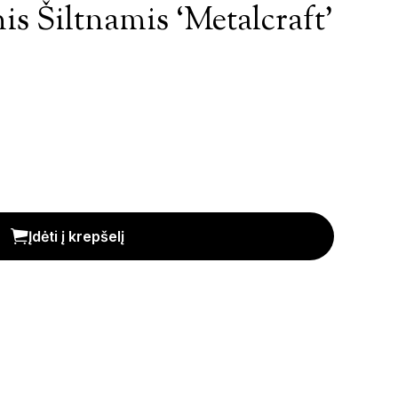
is Šiltnamis ‘Metalcraft’
alcraft' (8,9m²) kiekis
Įdėti į krepšelį