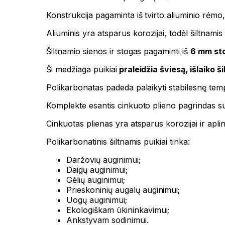
Konstrukcija pagaminta iš tvirto aliuminio rėmo
Aliuminis yra atsparus korozijai, todėl šiltnamis
Šiltnamio sienos ir stogas pagaminti iš
6 mm sto
Ši medžiaga puikiai
praleidžia šviesą, išlaiko š
Polikarbonatas padeda palaikyti stabilesnę te
Komplekte esantis cinkuoto plieno pagrindas su
Cinkuotas plienas yra atsparus korozijai ir apli
Polikarbonatinis šiltnamis puikiai tinka:
Daržovių auginimui;
Daigų auginimui;
Gėlių auginimui;
Prieskoninių augalų auginimui;
Uogų auginimui;
Ekologiškam ūkininkavimui;
Ankstyvam sodinimui.