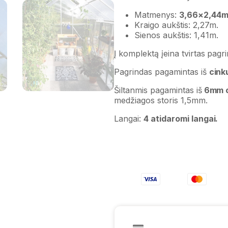
Matmenys:
3,66×2,44m
Kraigo aukštis: 2,27m.
Sienos aukštis: 1,41m.
Į komplektą įeina tvirtas pagr
Pagrindas pagamintas iš
cink
Šiltanmis pagamintas iš
6mm or
medžiagos storis 1,5mm.
Langai:
4 atidaromi langai.