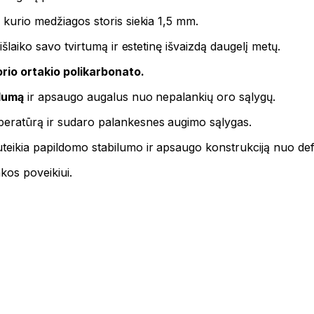
, kurio medžiagos storis siekia 1,5 mm.
 išlaiko savo tvirtumą ir estetinę išvaizdą daugelį metų.
rio ortakio polikarbonato.
ilumą
ir apsaugo augalus nuo nepalankių oro sąlygų.
mperatūrą ir sudaro palankesnes augimo sąlygas.
teikia papildomo stabilumo ir apsaugo konstrukciją nuo def
nkos poveikiui.