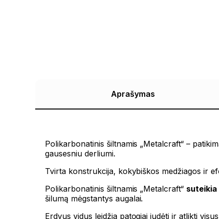
Aprašymas
Polikarbonatinis šiltnamis „Metalcraft“ – patik
gausesniu derliumi.
Tvirta konstrukcija, kokybiškos medžiagos ir efe
Polikarbonatinis šiltnamis „Metalcraft“
suteikia
šilumą mėgstantys augalai.
Erdvus vidus leidžia patogiai judėti ir atlikti vi