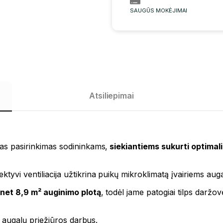
SAUGŪS MOKĖJIMAI
Atsiliepimai
imas pasirinkimas sodininkams,
siekiantiems sukurti optimal
ktyvi ventiliacija užtikrina puikų mikroklimatą įvairiems aug
 net 8,9 m² auginimo plotą
, todėl jame patogiai tilps daržovė
sus augalų priežiūros darbus.