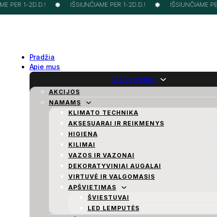
E PER 1-2D.D.!
IŠSIUNČIAME PER 1-2D.D.!
IŠSIUNČIAME PER 
Pradžia
Apie mus
Visos prekės
AKCIJOS
NAMAMS
KLIMATO TECHNIKA
AKSESUARAI IR REIKMENYS
HIGIENA
KILIMAI
VAZOS IR VAZONAI
DEKORATYVINIAI AUGALAI
VIRTUVĖ IR VALGOMASIS
APŠVIETIMAS
ŠVIESTUVAI
LED LEMPUTĖS