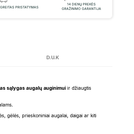
14 DIENŲ PREKĖS
GREITAS PRISTATYMAS
GRAŽINIMO GARANTIJA
D.U.K
ias sąlygas augalų auginimui
ir džiaugtis
alams.
s, gėlės, prieskoniniai augalai, daigai ar kiti