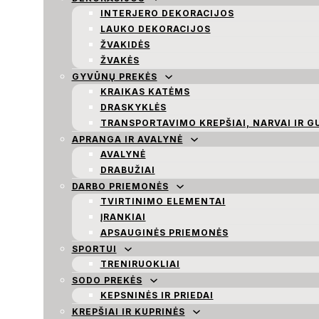
INTERJERO DEKORACIJOS
LAUKO DEKORACIJOS
ŽVAKIDĖS
ŽVAKĖS
GYVŪNŲ PREKĖS
KRAIKAS KATĖMS
DRASKYKLĖS
TRANSPORTAVIMO KREPŠIAI, NARVAI IR G
APRANGA IR AVALYNĖ
AVALYNĖ
DRABUŽIAI
DARBO PRIEMONĖS
TVIRTINIMO ELEMENTAI
ĮRANKIAI
APSAUGINĖS PRIEMONĖS
SPORTUI
TRENIRUOKLIAI
SODO PREKĖS
KEPSNINĖS IR PRIEDAI
KREPŠIAI IR KUPRINĖS