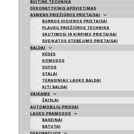
BUITINĖ TECHNIKA
DEKORATYVINIS APŠVIETIMAS
ASMENS PRIEŽIŪROS PRIETAISAI
BURNOS HIGIENOS PRIETAISAI
PLAUKŲ PRIEŽIŪROS TECHNIKA
SKUTIMOSI IR KIRPIMO PRIETAISAI
SVEIKATOS STEBĖJIMO PRIETAISAI
BALDAI
KĖDĖS
KOMODOS
SOFOS
STALAI
TERASINIAI/ LAUKO BALDAI
KITI BALDAI
VAIKAMS
ŽAISLAI
AUTOMOBILIŲ PRIEDAI
LAUKO PRAMOGOS
BASEINAI
BATUTAI
DEKORACIJOS