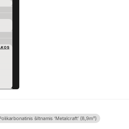
AKOS
Polikarbonatinis šiltnamis ‘Metalcraft’ (8,9m²)