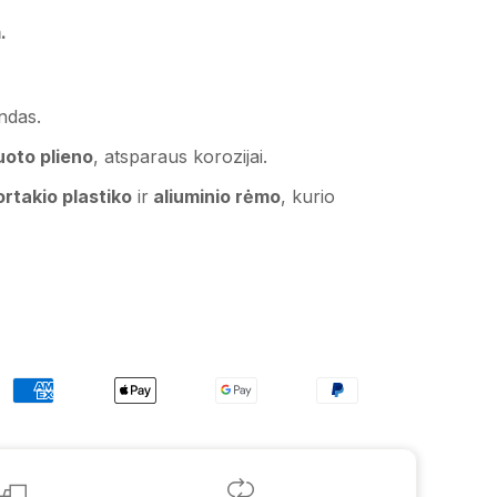
.
indas.
uoto plieno
, atsparaus korozijai.
takio plastiko
ir
aliuminio rėmo
, kurio