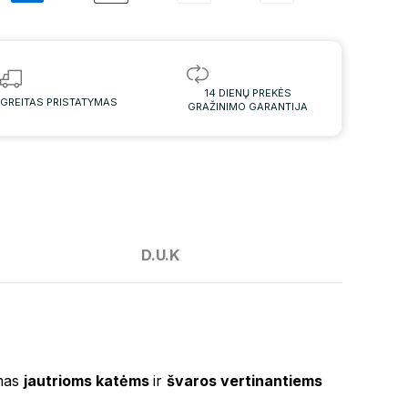
14 DIENŲ PREKĖS
GREITAS PRISTATYMAS
GRAŽINIMO GARANTIJA
D.U.K
imas
jautrioms katėms
ir
švaros vertinantiems