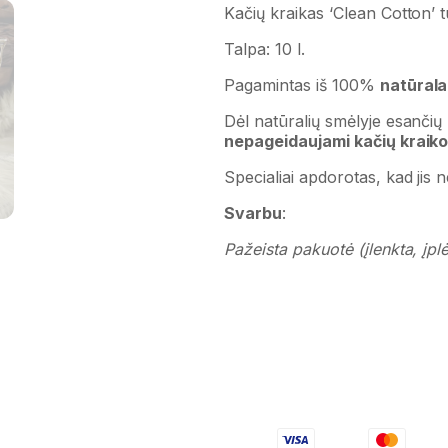
Kačių kraikas ‘Clean Cotton’ 
Talpa: 10 l.
Pagamintas iš 100%
natūrala
Dėl natūralių smėlyje esančių 
nepageidaujami kačių kraiko
Specialiai apdorotas, kad jis 
Svarbu
:
Pažeista pakuotė (įlenkta, įpl