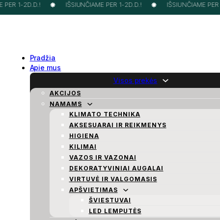
PER 1-2D.D.!
IŠSIUNČIAME PER 1-2D.D.!
IŠSIUNČIAME PER 1-
Pradžia
Apie mus
Visos prekės
AKCIJOS
NAMAMS
KLIMATO TECHNIKA
AKSESUARAI IR REIKMENYS
HIGIENA
KILIMAI
VAZOS IR VAZONAI
DEKORATYVINIAI AUGALAI
VIRTUVĖ IR VALGOMASIS
APŠVIETIMAS
ŠVIESTUVAI
LED LEMPUTĖS