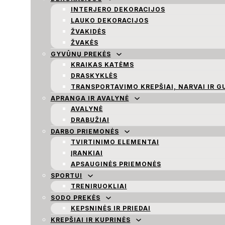
INTERJERO DEKORACIJOS
LAUKO DEKORACIJOS
ŽVAKIDĖS
ŽVAKĖS
GYVŪNŲ PREKĖS
KRAIKAS KATĖMS
DRASKYKLĖS
TRANSPORTAVIMO KREPŠIAI, NARVAI IR G
APRANGA IR AVALYNĖ
AVALYNĖ
DRABUŽIAI
DARBO PRIEMONĖS
TVIRTINIMO ELEMENTAI
ĮRANKIAI
APSAUGINĖS PRIEMONĖS
SPORTUI
TRENIRUOKLIAI
SODO PREKĖS
KEPSNINĖS IR PRIEDAI
KREPŠIAI IR KUPRINĖS