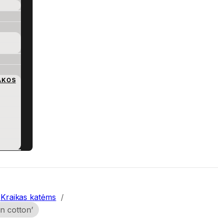
AKOS
Kraikas katėms
/
n cotton’