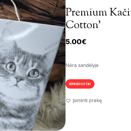
Premium Kačių
Cotton’
5.00
€
Nėra sandėlyje
IŠPARDUOTA!
Įsiminti prekę