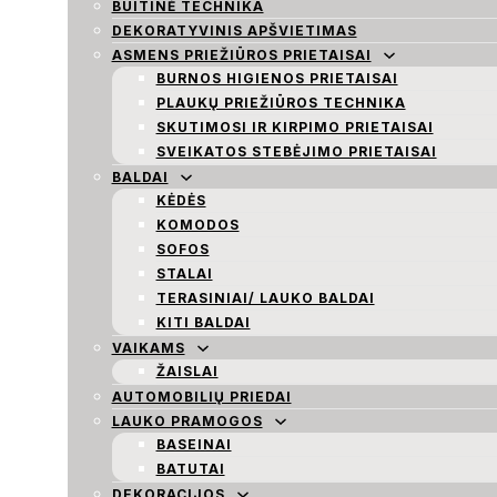
BUITINĖ TECHNIKA
DEKORATYVINIS APŠVIETIMAS
ASMENS PRIEŽIŪROS PRIETAISAI
BURNOS HIGIENOS PRIETAISAI
PLAUKŲ PRIEŽIŪROS TECHNIKA
SKUTIMOSI IR KIRPIMO PRIETAISAI
SVEIKATOS STEBĖJIMO PRIETAISAI
BALDAI
KĖDĖS
KOMODOS
SOFOS
STALAI
TERASINIAI/ LAUKO BALDAI
KITI BALDAI
VAIKAMS
ŽAISLAI
AUTOMOBILIŲ PRIEDAI
LAUKO PRAMOGOS
BASEINAI
BATUTAI
DEKORACIJOS