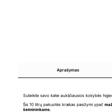
Aprašymas
Suteikite savo katei aukščiausios kokybės higi
Šis 10 litrų pakuotės kraikas pasižymi ypač
maž
šeimininkams
.