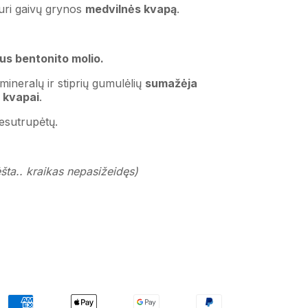
turi gaivų grynos
medvilnės kvapą
.
us bentonito molio.
mineralų ir stiprių gumulėlių
sumažėja
 kvapai
.
nesutrupėtų.
ėšta.. kraikas nepasižeidęs)