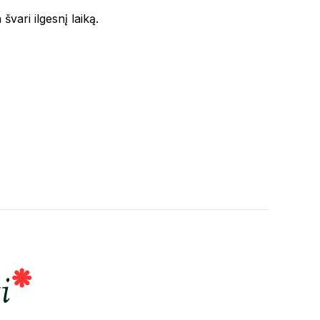
 švari ilgesnį laiką.
i