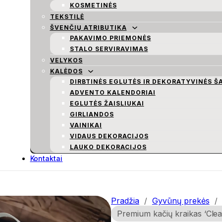
KOSMETINĖS
TEKSTILĖ
ŠVENČIŲ ATRIBUTIKA
PAKAVIMO PRIEMONĖS
STALO SERVIRAVIMAS
VELYKOS
KALĖDOS
DIRBTINĖS EGLUTĖS IR DEKORATYVINĖS Š
ADVENTO KALENDORIAI
EGLUTĖS ŽAISLIUKAI
GIRLIANDOS
VAINIKAI
VIDAUS DEKORACIJOS
LAUKO DEKORACIJOS
Kontaktai
Pradžia
/
Gyvūnų prekės
/
Premium kačių kraikas ‘Clea