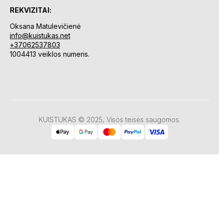
REKVIZITAI:
Oksana Matulevičienė
info@kuistukas.net
+37062537803
1004413 veiklos numeris.
KUISTUKAS © 2025, Visos teisės saugomos.