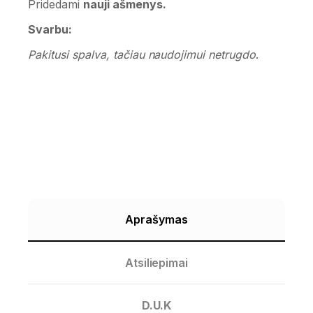
Pridedami
nauji ašmenys.
Svarbu:
Pakitusi spalva, tačiau naudojimui netrugdo
.
Aprašymas
Atsiliepimai
D.U.K