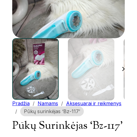
Pradžia
/
Namams
/
Aksesuarai ir reikmenys
/
Pūkų surinkėjas ‘Bz-117’
Pūkų Surinkėjas ‘Bz-117’