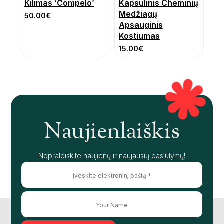
Kilimas ‘Compelo’
Kapsulinis Cheminių
Medžiagų
50.00
€
Apsauginis
Kostiumas
15.00
€
Naujienlaiškis
Nepraleiskite naujienų ir naujausių pasiūlymų!