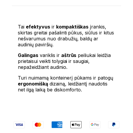
Tai
efektyvus
ir
kompaktiškas
įrankis,
skirtas greitai pašalinti pūkus, siūlus ir kitus
nešvarumus nuo drabužių, baldų ar
audinių paviršių.
Galingas
variklis ir
aštrūs
peiliukai leidžia
prietaisui veikti tolygiai ir saugiai,
nepažeidžiant audinio.
Turi nuimamą konteinerį pūkams ir patogų
ergonomišką
dizainą, leidžiantį naudotis
net ilgą laiką be diskomforto.