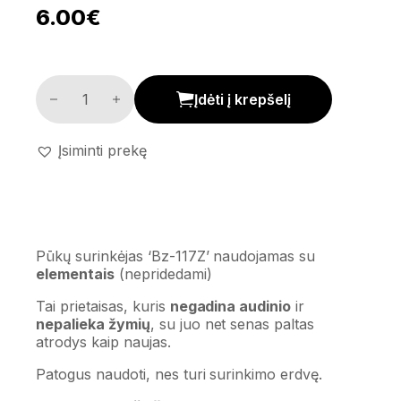
6.00
€
Pūkų surinkėjas 'Bz-117' kiekis
Įdėti į krepšelį
Įsiminti prekę
Pūkų surinkėjas ‘Bz-117Z’ naudojamas su
elementais
(nepridedami)
Tai prietaisas, kuris
negadina audinio
ir
nepalieka žymių
, su juo net senas paltas
atrodys kaip naujas.
Patogus naudoti, nes turi surinkimo erdvę.