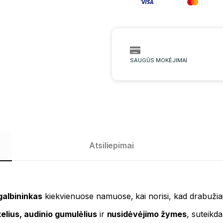
SAUGŪS MOKĖJIMAI
Atsiliepimai
albininkas
kiekvienuose namuose, kai norisi, kad drabužiai 
elius, audinio gumulėlius
ir
nusidėvėjimo žymes
, suteikd