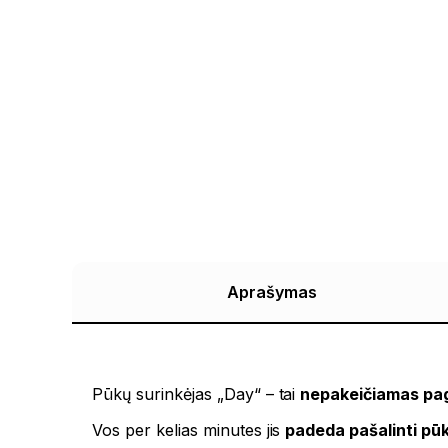
Aprašymas
Pūkų surinkėjas „Day“ – tai
nepakeičiamas pag
Vos per kelias minutes jis
padeda pašalinti pūk