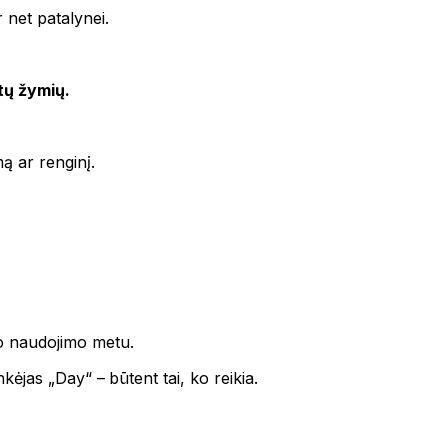
 net patalynei.
tų žymių.
ą ar renginį.
nio naudojimo metu.
kėjas „Day“ – būtent tai, ko reikia.