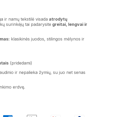
a ir namų tekstilė visada
atrodytų
kų surinkėjų
tai padarysite
greitai, lengvai ir
imas:
klasikinės juodos, stilingos mėlynos ir
tais
(pridedami)
 audinio ir nepalieka žymių, su juo net senas
inkimo erdvę.