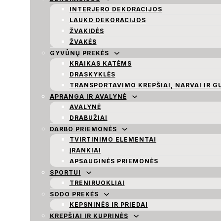
INTERJERO DEKORACIJOS
LAUKO DEKORACIJOS
ŽVAKIDĖS
ŽVAKĖS
GYVŪNŲ PREKĖS
KRAIKAS KATĖMS
DRASKYKLĖS
TRANSPORTAVIMO KREPŠIAI, NARVAI IR G
APRANGA IR AVALYNĖ
AVALYNĖ
DRABUŽIAI
DARBO PRIEMONĖS
TVIRTINIMO ELEMENTAI
ĮRANKIAI
APSAUGINĖS PRIEMONĖS
SPORTUI
TRENIRUOKLIAI
SODO PREKĖS
KEPSNINĖS IR PRIEDAI
KREPŠIAI IR KUPRINĖS