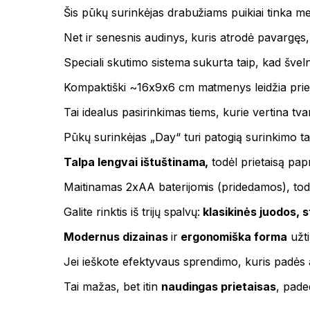
Šis pūkų surinkėjas drabužiams puikiai tinka m
Net ir senesnis audinys, kuris atrodė pavargęs, g
Speciali skutimo sistema sukurta taip, kad šveln
Kompaktiški ~16x9x6 cm matmenys leidžia prietais
Tai idealus pasirinkimas tiems, kurie vertina tvar
Pūkų surinkėjas „Day“ turi patogią surinkimo tal
Talpa lengvai ištuštinama,
todėl prietaisą papra
Maitinamas 2xAA baterijomis (pridedamos), todėl
Galite rinktis iš trijų spalvų:
klasikinės juodos, 
Modernus dizainas
ir
ergonomiška forma
užti
Jei ieškote efektyvaus sprendimo, kuris padės atg
Tai mažas, bet itin
naudingas prietaisas
, pade