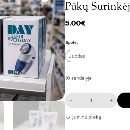
Pūkų Surinkėj
5.00
€
Spalva
10 sandėlyje
Pūkų surinkėjas 'Day' kiekis
Įsiminti prekę