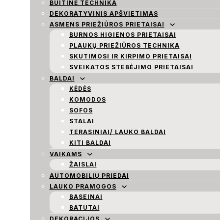
BUITINĖ TECHNIKA
DEKORATYVINIS APŠVIETIMAS
ASMENS PRIEŽIŪROS PRIETAISAI
BURNOS HIGIENOS PRIETAISAI
PLAUKŲ PRIEŽIŪROS TECHNIKA
SKUTIMOSI IR KIRPIMO PRIETAISAI
SVEIKATOS STEBĖJIMO PRIETAISAI
BALDAI
KĖDĖS
KOMODOS
SOFOS
STALAI
TERASINIAI/ LAUKO BALDAI
KITI BALDAI
VAIKAMS
ŽAISLAI
AUTOMOBILIŲ PRIEDAI
LAUKO PRAMOGOS
BASEINAI
BATUTAI
DEKORACIJOS