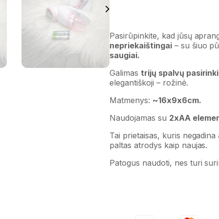
Pasirūpinkite, kad jūsų aprang
nepriekaištingai
– su šiuo
pū
saugiai.
Galimas
trijų spalvų pasirink
elegantiškoji – rožinė.
Matmenys:
~16x9x6cm.
Naudojamas su
2xAA elemen
Tai prietaisas, kuris negadina
paltas atrodys kaip naujas.
Patogus naudoti, nes turi sur