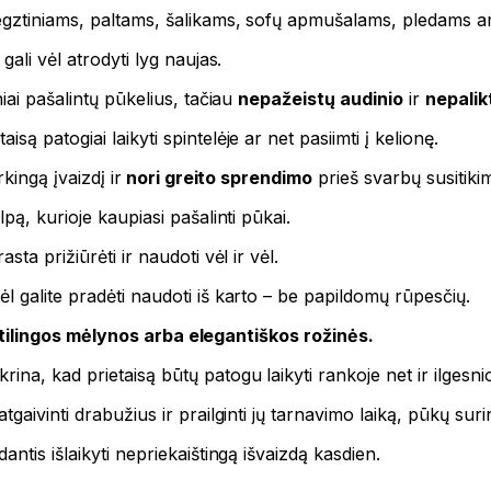
egztiniams, paltams, šalikams, sofų apmušalams, pledams ar
ali vėl atrodyti lyg naujas.
iai pašalintų pūkelius, tačiau
nepažeistų audinio
ir
nepalik
ą patogiai laikyti spintelėje ar net pasiimti į kelionę.
kingą įvaizdį ir
nori greito sprendimo
prieš svarbų susitikim
pą, kurioje kaupiasi pašalinti pūkai.
sta prižiūrėti ir naudoti vėl ir vėl.
 galite pradėti naudoti iš karto – be papildomų rūpesčių.
stilingos mėlynos arba elegantiškos rožinės.
krina, kad prietaisą būtų patogu laikyti rankoje net ir ilges
aivinti drabužius ir prailginti jų tarnavimo laiką, pūkų surin
dantis išlaikyti nepriekaištingą išvaizdą kasdien.