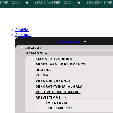
PER 1-2D.D.!
IŠSIUNČIAME PER 1-2D.D.!
IŠSIUNČIAME PER 1-
Pradžia
Apie mus
Visos prekės
AKCIJOS
NAMAMS
KLIMATO TECHNIKA
AKSESUARAI IR REIKMENYS
HIGIENA
KILIMAI
VAZOS IR VAZONAI
DEKORATYVINIAI AUGALAI
VIRTUVĖ IR VALGOMASIS
APŠVIETIMAS
ŠVIESTUVAI
LED LEMPUTĖS