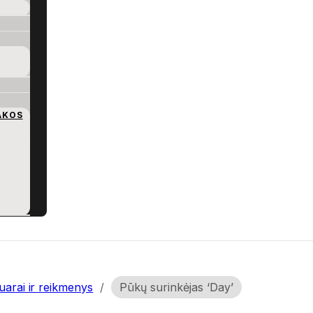
AKOS
arai ir reikmenys
/
Pūkų surinkėjas ‘Day’