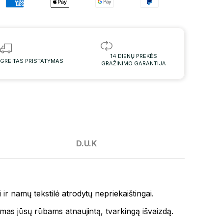
14 DIENŲ PREKĖS
GREITAS PRISTATYMAS
GRAŽINIMO GARANTIJA
D.U.K
ir namų tekstilė atrodytų nepriekaištingai.
amas jūsų rūbams atnaujintą, tvarkingą išvaizdą.