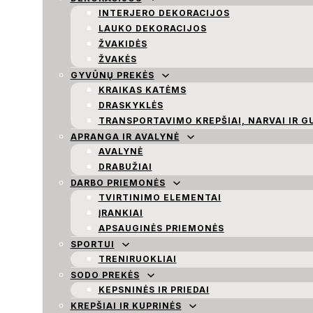
INTERJERO DEKORACIJOS
LAUKO DEKORACIJOS
ŽVAKIDĖS
ŽVAKĖS
GYVŪNŲ PREKĖS
KRAIKAS KATĖMS
DRASKYKLĖS
TRANSPORTAVIMO KREPŠIAI, NARVAI IR G
APRANGA IR AVALYNĖ
AVALYNĖ
DRABUŽIAI
DARBO PRIEMONĖS
TVIRTINIMO ELEMENTAI
ĮRANKIAI
APSAUGINĖS PRIEMONĖS
SPORTUI
TRENIRUOKLIAI
SODO PREKĖS
KEPSNINĖS IR PRIEDAI
KREPŠIAI IR KUPRINĖS