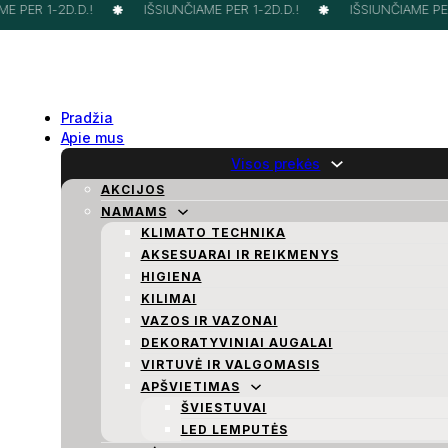
 PER 1-2D.D.!
IŠSIUNČIAME PER 1-2D.D.!
IŠSIUNČIAME PER 
Pradžia
Apie mus
Visos prekės
AKCIJOS
NAMAMS
KLIMATO TECHNIKA
AKSESUARAI IR REIKMENYS
HIGIENA
KILIMAI
VAZOS IR VAZONAI
DEKORATYVINIAI AUGALAI
VIRTUVĖ IR VALGOMASIS
APŠVIETIMAS
ŠVIESTUVAI
LED LEMPUTĖS