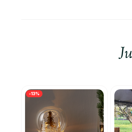
Ju
-13%
-13%