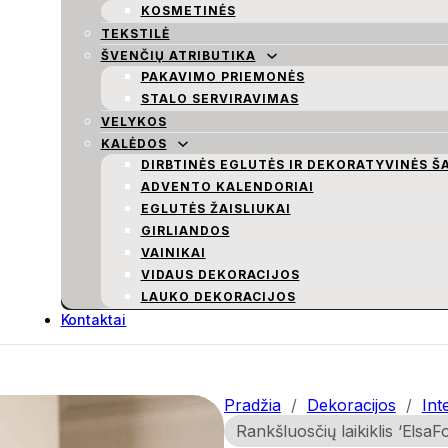
KOSMETINĖS
TEKSTILĖ
ŠVENČIŲ ATRIBUTIKA
PAKAVIMO PRIEMONĖS
STALO SERVIRAVIMAS
VELYKOS
KALĖDOS
DIRBTINĖS EGLUTĖS IR DEKORATYVINĖS Š
ADVENTO KALENDORIAI
EGLUTĖS ŽAISLIUKAI
GIRLIANDOS
VAINIKAI
VIDAUS DEKORACIJOS
LAUKO DEKORACIJOS
Kontaktai
Pradžia
/
Dekoracijos
/
Int
Rankšluosčių laikiklis ‘ElsaF