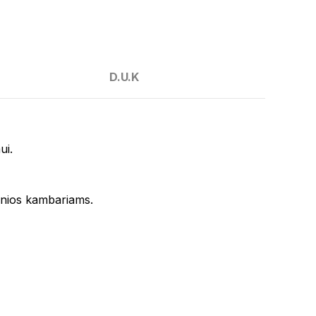
D.U.K
ui.
vonios kambariams.