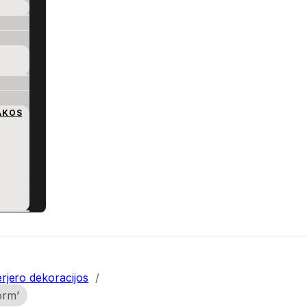
AKOS
erjero dekoracijos
/
orm’