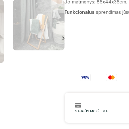
Jo matmenys: 86x44x36cm.
Funkcionalus
sprendimas jūsų
SAUGŪS MOKĖJIMAI