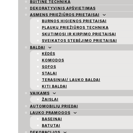
BUITINĖ TECHNIKA
DEKORATYVINIS APŠVIETIMAS
ASMENS PRIEŽIŪROS PRIETAISAI
BURNOS HIGIENOS PRIETAISAI
PLAUKŲ PRIEŽIŪROS TECHNIKA
SKUTIMOSI IR KIRPIMO PRIETAISAI
SVEIKATOS STEBĖJIMO PRIETAISAI
BALDAI
KĖDĖS
KOMODOS
SOFOS
STALAI
TERASINIAI/ LAUKO BALDAI
KITI BALDAI
VAIKAMS
ŽAISLAI
AUTOMOBILIŲ PRIEDAI
LAUKO PRAMOGOS
BASEINAI
BATUTAI
DEKORACIJOS