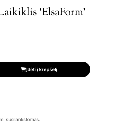
aikiklis ‘ElsaForm’
m' kiekis
Įdėti į krepšelį
rm’ susilankstomas.