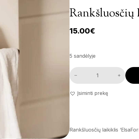
Rankšluosčių L
15.00
€
5 sandėlyje
Rankšluosčių laikiklis 'ElsaFor
Įsiminti prekę
Rankšluosčių laikiklis ‘ElsaFo