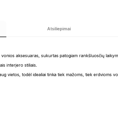
Atsiliepimai
s
vonios aksesuaras, sukurtas patogiam rankšluosčių laikym
s interjero stiliais.
aug vietos, todėl idealiai tinka tiek mažoms, tiek erdvioms 