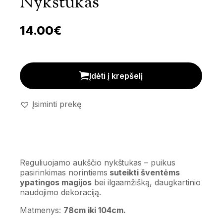
Nykštukas
14.00
€
Reguliuojamo aukščio nykštukas kiekis
Įdėti į krepšelį
Įsiminti prekę
Reguliuojamo aukščio nykštukas – puikus
pasirinkimas norintiems
suteikti šventėms
ypatingos magijos
bei ilgaamžišką, daugkartinio
naudojimo dekoraciją.
Matmenys:
78cm iki 104cm.