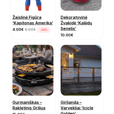
Žaislinė Figūra
Dekoratyvinė
‘Kapitonas Amerika’
Žvakidė ‘Kalėdų
Senelis’
4.00
€
6.00
€
-33%
10.00
€
Gurmaniškas –
Girlianda –
Rakletinis Grilius
Varvekliai ‘Icicle
Golden’