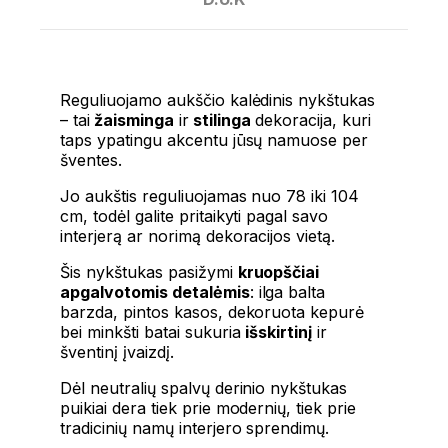
Reguliuojamo aukščio kalėdinis nykštukas
– tai
žaisminga
ir
stilinga
dekoracija, kuri
taps ypatingu akcentu jūsų namuose per
šventes.
Jo aukštis reguliuojamas nuo 78 iki 104
cm, todėl galite pritaikyti pagal savo
interjerą ar norimą dekoracijos vietą.
Šis nykštukas pasižymi
kruopščiai
apgalvotomis detalėmis
: ilga balta
barzda, pintos kasos, dekoruota kepurė
bei minkšti batai sukuria
išskirtinį
ir
šventinį įvaizdį.
Dėl neutralių spalvų derinio nykštukas
puikiai dera tiek prie modernių, tiek prie
tradicinių namų interjero sprendimų.