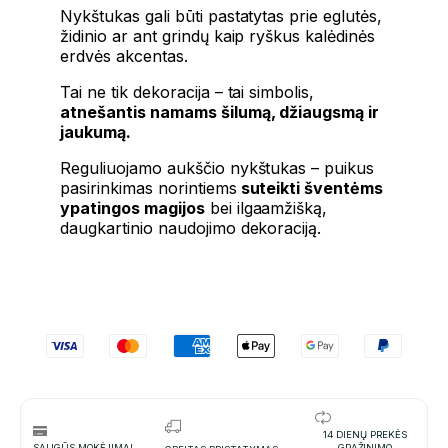
Nykštukas gali būti pastatytas prie eglutės,
židinio ar ant grindų kaip ryškus kalėdinės
erdvės akcentas.
Tai ne tik dekoracija – tai simbolis,
atnešantis namams šilumą, džiaugsmą ir
jaukumą.
Reguliuojamo aukščio nykštukas – puikus
pasirinkimas norintiems
suteikti šventėms
ypatingos magijos
bei ilgaamžišką,
daugkartinio naudojimo dekoraciją.
14 DIENŲ PREKĖS
SAUGŪS MOKĖJIMAI
GRAŽINIMO