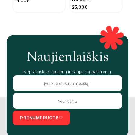
15.00
€
25.00
€
Naujienlaiškis
Nepraleiskite naujienų ir naujausių pasiūlymų!
PRENUMERUOTI!