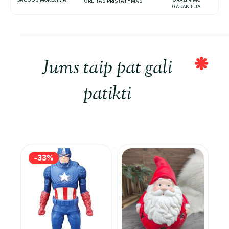
GREITAS PRISTATYMAS
GARANTIJA
Jums taip pat gali
patikti
-33%
-33%