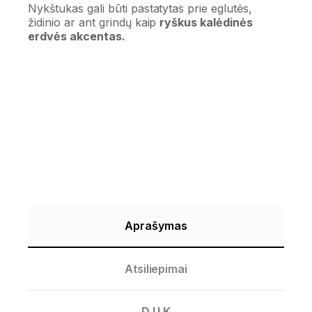
Nykštukas gali būti pastatytas prie eglutės,
židinio ar ant grindų kaip
ryškus kalėdinės
erdvės akcentas.
Aprašymas
Atsiliepimai
D.U.K