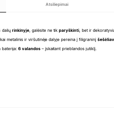
Atsiliepimai
 dalių
rinkinyje
, galėsite ne tik
paryškinti
, bet ir dekoratyvi
i metalinis ir viršutinėje dalyje pereina į filigraninį
šešėlia
 baterija:
6 valandos
– įskaitant prieblandos jutiklį.