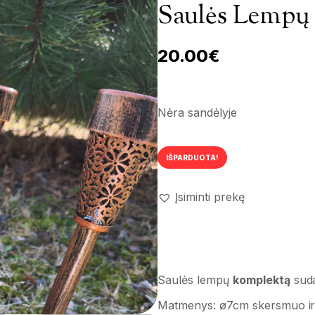
Saulės Lempų
20.00
€
Nėra sandėlyje
IŠPARDUOTA!
Įsiminti prekę
Saulės lempų
komplektą
suda
Matmenys: ø7cm skersmuo ir 