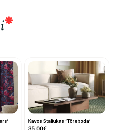
i
ers’
Kavos Staliukas ‘Töreboda’
35.00
€