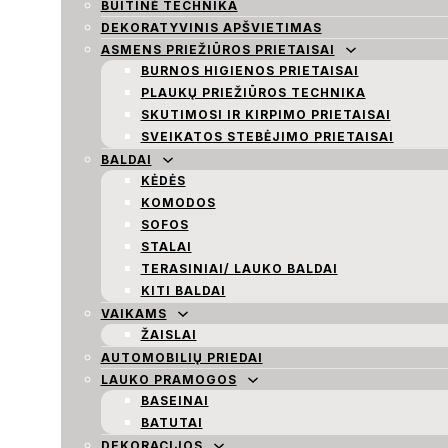
BUITINĖ TECHNIKA
DEKORATYVINIS APŠVIETIMAS
ASMENS PRIEŽIŪROS PRIETAISAI
BURNOS HIGIENOS PRIETAISAI
PLAUKŲ PRIEŽIŪROS TECHNIKA
SKUTIMOSI IR KIRPIMO PRIETAISAI
SVEIKATOS STEBĖJIMO PRIETAISAI
BALDAI
KĖDĖS
KOMODOS
SOFOS
STALAI
TERASINIAI/ LAUKO BALDAI
KITI BALDAI
VAIKAMS
ŽAISLAI
AUTOMOBILIŲ PRIEDAI
LAUKO PRAMOGOS
BASEINAI
BATUTAI
DEKORACIJOS