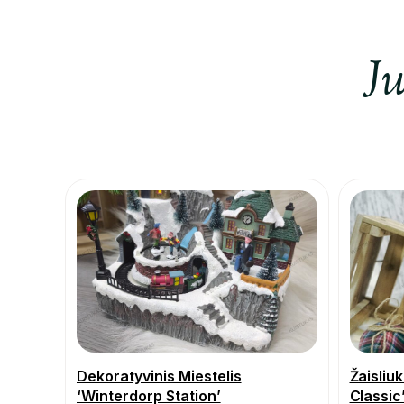
Ju
Dekoratyvinis Miestelis
Žaisliu
‘Winterdorp Station’
Classic