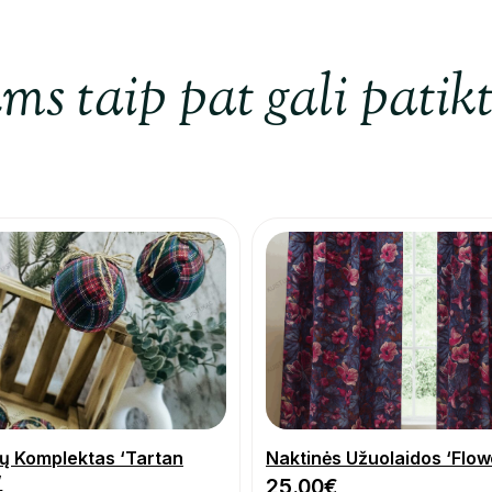
ms taip pat gali patikt
kų Komplektas ‘Tartan
Naktinės Užuolaidos ‘Flow
’
25.00
€