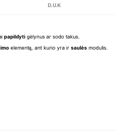
D.U.K
ai
papildyti
gėlynus ar sodo takus.
vimo
elementą, ant kurio yra ir
saulės
modulis.