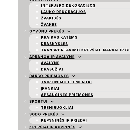
INTERJERO DEKORACIJOS
LAUKO DEKORACIJOS
ŽVAKIDĖS
ŽVAKĖS
GYVŪNŲ PREKĖS
KRAIKAS KATĖMS
DRASKYKLĖS
TRANSPORTAVIMO KREPŠIAI, NARVAI IR G
APRANGA IR AVALYNĖ
AVALYNĖ
DRABUŽIAI
DARBO PRIEMONĖS
TVIRTINIMO ELEMENTAI
ĮRANKIAI
APSAUGINĖS PRIEMONĖS
SPORTUI
TRENIRUOKLIAI
SODO PREKĖS
KEPSNINĖS IR PRIEDAI
KREPŠIAI IR KUPRINĖS