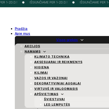
R 1-2D.D.!
IŠSIUNČIAME PER 1-2D.D.!
IŠSIUNČIAME PER 1-2
Pradžia
Apie mus
Visos prekės
AKCIJOS
NAMAMS
KLIMATO TECHNIKA
AKSESUARAI IR REIKMENYS
HIGIENA
KILIMAI
VAZOS IR VAZONAI
DEKORATYVINIAI AUGALAI
VIRTUVĖ IR VALGOMASIS
APŠVIETIMAS
ŠVIESTUVAI
LED LEMPUTĖS