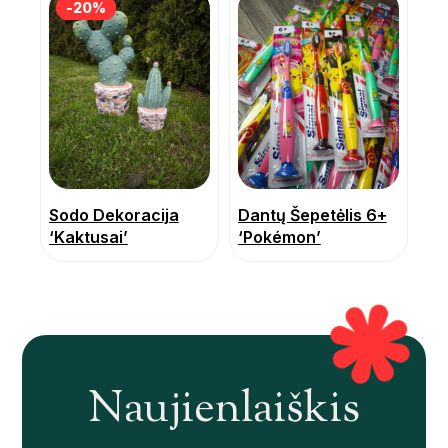
-20%
-20%
Sodo Dekoracija
Dantų Šepetėlis 6+
‘Kaktusai’
‘Pokémon’
Naujienlaiškis