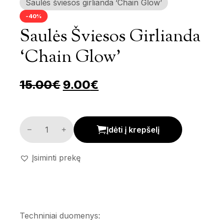
Saulės šviesos girlianda ‘Chain Glow’
-40%
Saulės Šviesos Girlianda
‘Chain Glow’
Pradinė kaina buvo: 15.00€
Dabartinė kaina yra:
15.00
€
9.00
€
Saulės šviesos girlianda 'Chain Glow' kiekis
Įdėti į krepšelį
Įsiminti prekę
Techniniai duomenys: