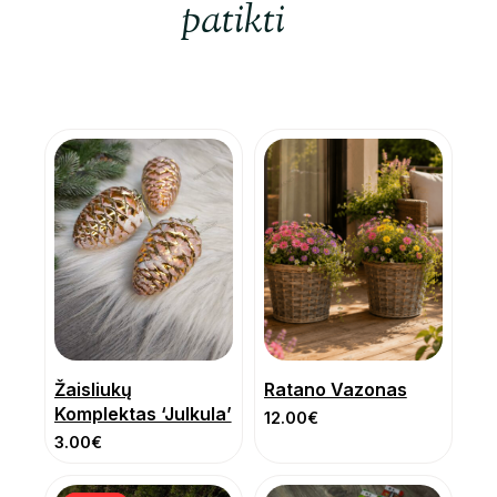
patikti
Žaisliukų
Ratano Vazonas
Komplektas ‘Julkula’
12.00
€
3.00
€