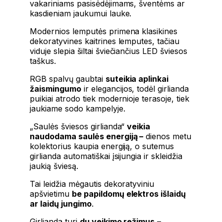
vakariniams pasisėdėjimams, šventėms ar
kasdieniam jaukumui lauke.
Modernios lemputės primena klasikines
dekoratyvines kaitrines lemputes, tačiau
viduje slepia šiltai šviečiančius LED šviesos
taškus.
RGB spalvų gaubtai
suteikia aplinkai
žaismingumo
ir elegancijos, todėl girlianda
puikiai atrodo tiek modernioje terasoje, tiek
jaukiame sodo kampelyje.
„Saulės šviesos girlianda“
veikia
naudodama saulės energiją –
dienos metu
kolektorius kaupia energiją, o sutemus
girlianda automatiškai įsijungia ir skleidžia
jaukią šviesą.
Tai leidžia mėgautis dekoratyviniu
apšvietimu
be papildomų elektros išlaidų
ar laidų jungimo
.
Girlianda turi
du veikimo režimus
–