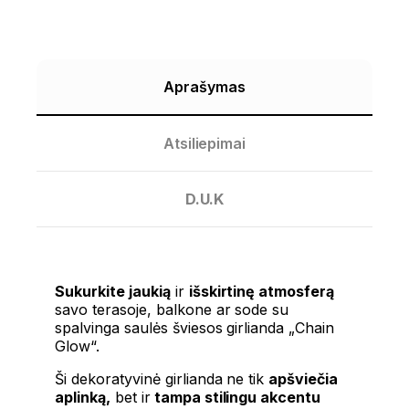
Aprašymas
Atsiliepimai
D.U.K
Sukurkite jaukią
ir
išskirtinę atmosferą
savo terasoje, balkone ar sode su
spalvinga saulės šviesos girlianda „Chain
Glow“.
Ši dekoratyvinė girlianda ne tik
apšviečia
aplinką,
bet ir
tampa stilingu akcentu