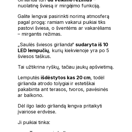
nuolatinę šviesą ir mirgėjimo funkciją.
Galite lengvai pasirinkti norimą atmosferą
pagal progą: ramiam vakarui puikiai tiks
pastovi šviesa, o šventėms ar vakarėliams
– mirgantis režimas.
„Saulės šviesos girlianda“
sudaryta iš 10
LED lempučių
, kurių kiekvienoje yra po 5
šviesos taškus.
Tai užtikrina ryškų, tačiau jaukų apšvietimą.
Lemputės
išdėstytos kas 20 cm
, todėl
girlianda atrodo tolygiai ir estetiškai
pakabinta ant terasos, tvoros, pavėsinės
ar balkono.
Dėl ilgo laido girliandą lengva pritaikyti
įvairiose erdvėse.
Ji puikiai tinka: