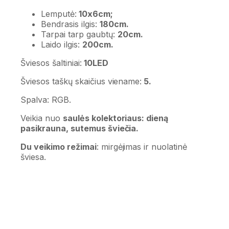
Lemputė:
10x6cm;
Bendrasis ilgis:
180cm.
Tarpai tarp gaubtų:
20cm.
Laido ilgis:
200cm.
Šviesos šaltiniai:
10LED
Šviesos taškų skaičius viename:
5.
Spalva: RGB.
Veikia nuo
saulės kolektoriaus: dieną
pasikrauna, sutemus šviečia.
Du veikimo režimai
: mirgėjimas ir nuolatinė
šviesa.