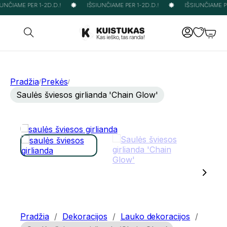
UNČIAME PER 1-2D.D.!
IŠSIUNČIAME PER 1-2D.D.!
IŠSIUNČIAME PER
Pradžia
Prekės
/
/
Saulės šviesos girlianda 'Chain Glow'
Pradžia
/
Dekoracijos
/
Lauko dekoracijos
/