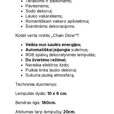
Terasoms ir balkonams;
Pavėsinėms;
Sodo dekorui;
Lauko vakarėliams;
Romantiškam vakaro apšvietimui;
Šventinėms dekoracijoms.
Kodėl verta rinktis „Chain Glow“?
Veikia nuo saulės energijos;
Automatiškai įsijungia
sutemus;
RGB spalvų dekoratyvinės lemputės;
Du švietimo režimai;
Nereikia elektros lizdo;
Puikiai tinka lauko dekorui;
Sukuria jaukią atmosferą.
Techniniai duomenys:
Lemputės dydis:
10 x 6 cm.
Bendras ilgis:
180cm.
Atstumas tarp lempučių:
20cm.