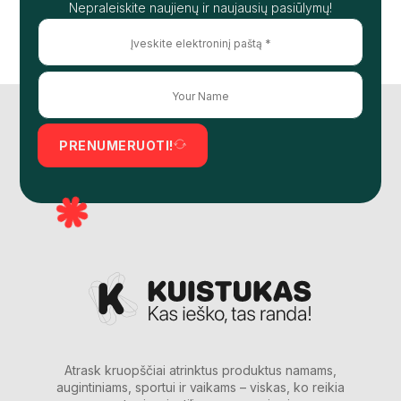
Nepraleiskite naujienų ir naujausių pasiūlymų!
PRENUMERUOTI!
Atrask kruopščiai atrinktus produktus namams,
augintiniams, sportui ir vaikams – viskas, ko reikia