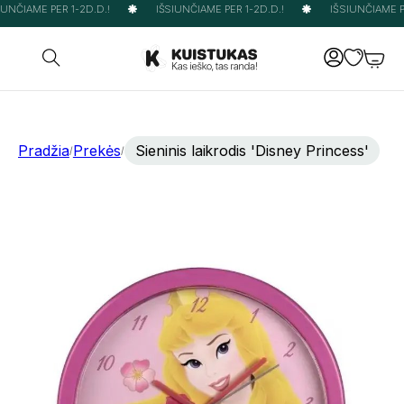
UNČIAME PER 1-2D.D.!
IŠSIUNČIAME PER 1-2D.D.!
IŠSIUNČIAME PE
Pradžia
Prekės
Sieninis laikrodis 'Disney Princess'
/
/