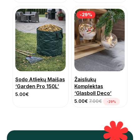
-29%
-29%
Sodo Atliekų Maišas
Žaisliukų
‘Garden Pro 150L’
Komplektas
‘Glasboll Deco’
5.00
€
5.00
€
7.00
€
-29%