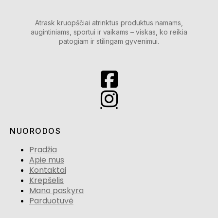
Atrask kruopščiai atrinktus produktus namams,
augintiniams, sportui ir vaikams – viskas, ko reikia
patogiam ir stilingam gyvenimui.
NUORODOS
Pradžia
Apie mus
Kontaktai
Krepšelis
Mano paskyra
Parduotuvė