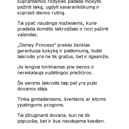
suprantamos rodyklės padeda mokytis
pažinti laiką, ugdyti savarankiškumą ir
suprasti dienos rutiną.
Tai ypač naudinga mažiesiems, kurie
pradeda domėtis laikrodžiais ir nori pažinti
valandas.
„Disney Princess“ prekės ženklas
garantuoja kokybę ir patikimumą, todėl
laikrodis yra ne tik gražus, bet ir ilgaamžis.
Jis lengvai tvirtinamas prie sienos ir
nereikalauja sudėtingos priežiūros.
Šis sieninis laikrodis taip pat yra puiki
dovanos idėja.
Tinka gimtadieniams, šventėms ar kitoms
ypatingoms progoms.
Tai džiuginanti dovana, kuri ne tik
papuošia, bet ir bus naudojama kasdien.