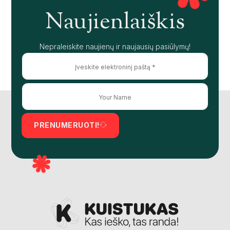
Naujienlaiškis
Nepraleiskite naujienų ir naujausių pasiūlymų!
PRENUMERUOTI!