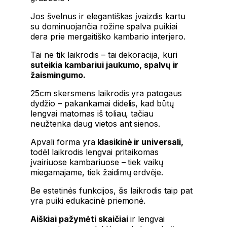
Jos švelnus ir elegantiškas įvaizdis kartu
su dominuojančia rožine spalva puikiai
dera prie mergaitiško kambario interjero.
Tai ne tik laikrodis – tai dekoracija, kuri
suteikia kambariui jaukumo, spalvų ir
žaismingumo.
25cm skersmens laikrodis yra patogaus
dydžio – pakankamai didelis, kad būtų
lengvai matomas iš toliau, tačiau
neužtenka daug vietos ant sienos.
Apvali forma yra
klasikinė ir universali,
todėl laikrodis lengvai pritaikomas
įvairiuose kambariuose – tiek vaikų
miegamajame, tiek žaidimų erdvėje.
Be estetinės funkcijos, šis laikrodis taip pat
yra puiki edukacinė priemonė.
Aiškiai pažymėti skaičiai
ir lengvai