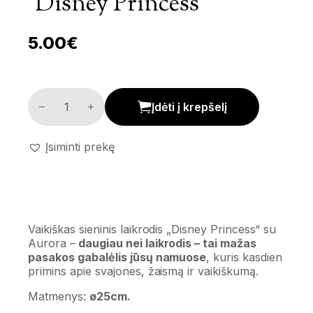
‘Disney Princess’
5.00
€
Sieninis laikrodis 'Disney Princess' kiekis
Įdėti į krepšelį
Įsiminti prekę
Vaikiškas sieninis laikrodis „Disney Princess“ su
Aurora –
daugiau nei laikrodis – tai mažas
pasakos gabalėlis jūsų namuose
, kuris kasdien
primins apie svajones, žaismą ir vaikiškumą.
Matmenys:
ø25cm.