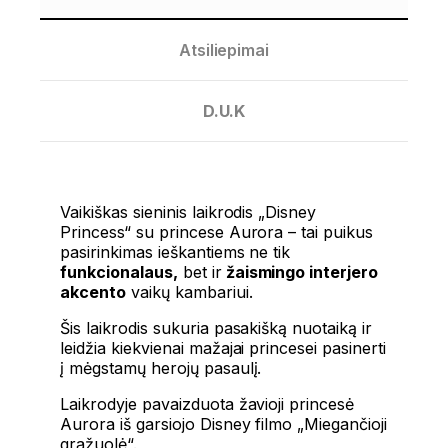
Atsiliepimai
D.U.K
Vaikiškas sieninis laikrodis „Disney
Princess“ su princese Aurora – tai puikus
pasirinkimas ieškantiems ne tik
funkcionalaus,
bet ir
žaismingo interjero
akcento
vaikų kambariui.
Šis laikrodis sukuria pasakišką nuotaiką ir
leidžia kiekvienai mažajai princesei pasinerti
į mėgstamų herojų pasaulį.
Laikrodyje pavaizduota žavioji princesė
Aurora iš garsiojo Disney filmo „Miegančioji
gražuolė“.