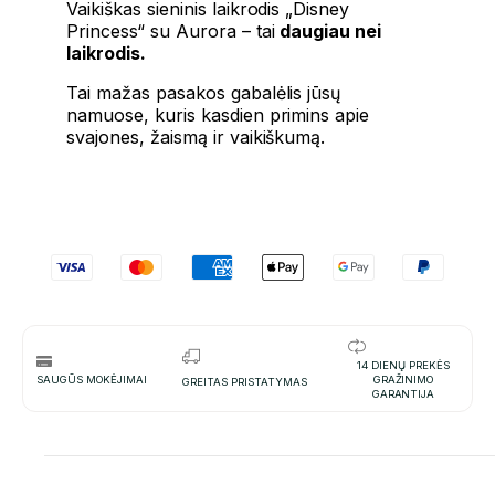
Vaikiškas sieninis laikrodis „Disney
Princess“ su Aurora – tai
daugiau nei
laikrodis.
Tai mažas pasakos gabalėlis jūsų
namuose, kuris kasdien primins apie
svajones, žaismą ir vaikiškumą.
14 DIENŲ PREKĖS
SAUGŪS MOKĖJIMAI
GRAŽINIMO
GREITAS PRISTATYMAS
GARANTIJA