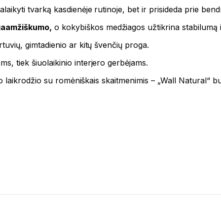
alaikyti tvarką kasdienėje rutinoje, bet ir prisideda prie ben
lgaamžiškumo,
o kokybiškos medžiagos užtikrina stabilumą i
urtuvių, gimtadienio ar kitų švenčių proga.
ms, tiek šiuolaikinio interjero gerbėjams.
eninio laikrodžio su romėniškais skaitmenimis – „Wall Natural“