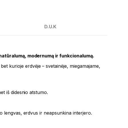
D.U.K
 natūralumą, modernumą ir funkcionalumą.
bet kurioje erdvėje – svetainėje, miegamajame,
net iš didesnio atstumo.
odo lengvas, erdvus ir neapsunkina interjero.