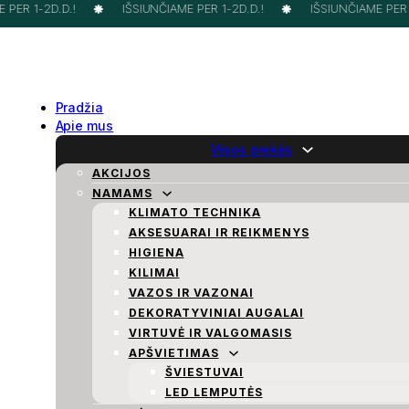
PER 1-2D.D.!
IŠSIUNČIAME PER 1-2D.D.!
IŠSIUNČIAME PER 1-
Pradžia
Apie mus
Visos prekės
AKCIJOS
NAMAMS
KLIMATO TECHNIKA
AKSESUARAI IR REIKMENYS
HIGIENA
KILIMAI
VAZOS IR VAZONAI
DEKORATYVINIAI AUGALAI
VIRTUVĖ IR VALGOMASIS
APŠVIETIMAS
ŠVIESTUVAI
LED LEMPUTĖS