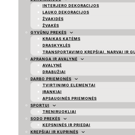
INTERJERO DEKORACIJOS
LAUKO DEKORACIJOS
ŽVAKIDĖS
ŽVAKĖS
GYVŪNŲ PREKĖS
KRAIKAS KATĖMS
DRASKYKLĖS
TRANSPORTAVIMO KREPŠIAI, NARVAI IR G
APRANGA IR AVALYNĖ
AVALYNĖ
DRABUŽIAI
DARBO PRIEMONĖS
TVIRTINIMO ELEMENTAI
ĮRANKIAI
APSAUGINĖS PRIEMONĖS
SPORTUI
TRENIRUOKLIAI
SODO PREKĖS
KEPSNINĖS IR PRIEDAI
KREPŠIAI IR KUPRINĖS