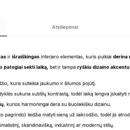
Atsiliepimai
kas
ir
išraiškingas
interjero elementas, kuris puikiai
derina
ia
patogiai sekti laiką,
bet ir tampa
ryškiu dizaino akcentu
o, kuris suteikia jaukumo ir šilumos pojūtį.
dyklės sukuria subtilų kontrastą, todėl laiką lengva įskaityti 
ių
, kurios harmoningai dera su šiuolaikišku dizainu.
to pagrindo) leidžia matyti sieną už laikrodžio, todėl jis atr
alistinį, skandinavišką, industrinį ar modernų stilių.