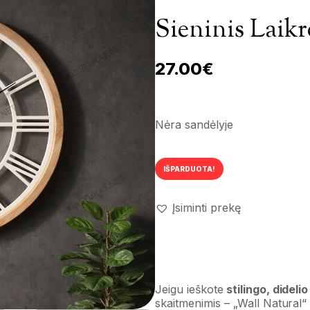
Sieninis Laikr
27.00
€
Nėra sandėlyje
IŠPARDUOTA!
Įsiminti prekę
Jeigu ieškote
stilingo, didelio
skaitmenimis – „Wall Natural“