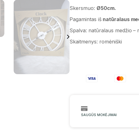
Skersmuo:
Ø50cm.
Pagamintas iš
natūralaus medž
Spalva: natūralaus medžio – r
Skaitmenys: romėniški
SAUGŪS MOKĖJIMAI