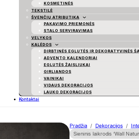
KOSMETINĖS
TEKSTILĖ
ŠVENČIŲ ATRIBUTIKA
PAKAVIMO PRIEMONĖS
STALO SERVIRAVIMAS
VELYKOS
KALĖDOS
DIRBTINĖS EGLUTĖS IR DEKORATYVINĖS Š
ADVENTO KALENDORIAI
EGLUTĖS ŽAISLIUKAI
GIRLIANDOS
VAINIKAI
VIDAUS DEKORACIJOS
LAUKO DEKORACIJOS
Kontaktai
Pradžia
/
Dekoracijos
/
Int
Sieninis laikrodis ‘Wall Natur