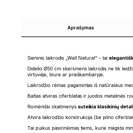
Aprašymas
Sieninis laikrodis „Wall Natural“ – tai
elegantiš
Didelio Ø50 cm skersmens laikrodis ne tik leidž
virtuvėje, biure ar prieškambaryje.
Laikrodžio rėmas pagamintas iš natūralaus medži
Baltas atviras ciferblatas ir juodos metalinės ro
Romėniški skaitmenys
suteikia klasikinių detal
Atvira laikrodžio konstrukcija (be pilno ciferbla
Tai puikus pasirinkimas tiems, kurie mėgsta minim