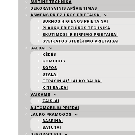
BUITINĖ TECHNIKA
DEKORATYVINIS APŠVIETIMAS
ASMENS PRIEŽIŪROS PRIETAISAI
BURNOS HIGIENOS PRIETAISAI
PLAUKŲ PRIEŽIŪROS TECHNIKA
SKUTIMOSI IR KIRPIMO PRIETAISAI
SVEIKATOS STEBĖJIMO PRIETAISAI
BALDAI
KĖDĖS
KOMODOS
SOFOS
STALAI
TERASINIAI/ LAUKO BALDAI
KITI BALDAI
VAIKAMS
ŽAISLAI
AUTOMOBILIŲ PRIEDAI
LAUKO PRAMOGOS
BASEINAI
BATUTAI
DEKORACIJOS