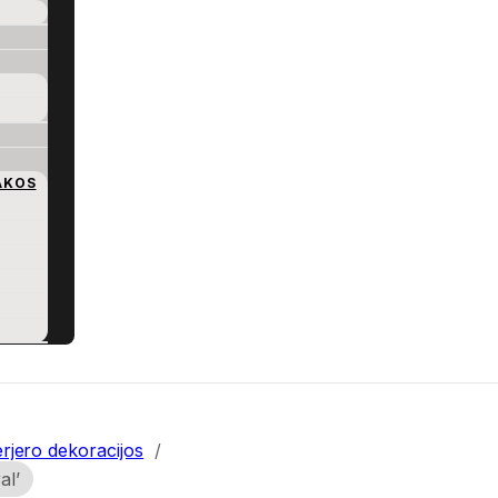
AKOS
erjero dekoracijos
/
al’