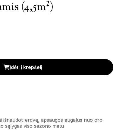
amis (4,5m²)
is
Įdėti į krepšelį
viai išnaudoti erdvę, apsaugos augalus nuo oro
imo sąlygas viso sezono metu