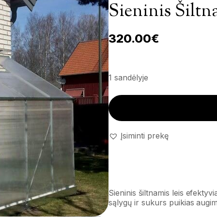
Sieninis Šiltn
320.00
€
1 sandėlyje
Sieninis šiltnamis (4,5m²) kiek
Įsiminti prekę
Sieninis šiltnamis leis efekty
sąlygų ir sukurs puikias aug