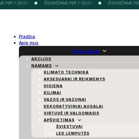
 PER 1-2D.D.!
IŠSIUNČIAME PER 1-2D.D.!
IŠSIUNČIAME PER 
Pradžia
Apie mus
Visos prekės
AKCIJOS
NAMAMS
KLIMATO TECHNIKA
AKSESUARAI IR REIKMENYS
HIGIENA
KILIMAI
VAZOS IR VAZONAI
DEKORATYVINIAI AUGALAI
VIRTUVĖ IR VALGOMASIS
APŠVIETIMAS
ŠVIESTUVAI
LED LEMPUTĖS