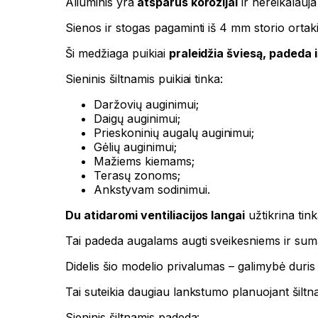
Aliuminis yra
atsparus korozijai
ir nereikalauja
Sienos ir stogas pagaminti iš 4 mm storio ortak
Ši medžiaga puikiai
praleidžia šviesą, padeda i
Sieninis šiltnamis puikiai tinka:
Daržovių auginimui;
Daigų auginimui;
Prieskoninių augalų auginimui;
Gėlių auginimui;
Mažiems kiemams;
Terasų zonoms;
Ankstyvam sodinimui.
Du atidaromi ventiliacijos langai
užtikrina tink
Tai padeda augalams augti sveikesniems ir sum
Didelis šio modelio privalumas – galimybė duris m
Tai suteikia daugiau lankstumo planuojant šiltnam
Sieninis šiltnamis padeda: