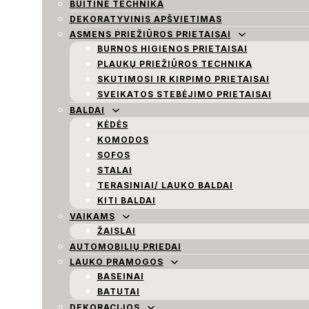
BUITINĖ TECHNIKA
DEKORATYVINIS APŠVIETIMAS
ASMENS PRIEŽIŪROS PRIETAISAI
BURNOS HIGIENOS PRIETAISAI
PLAUKŲ PRIEŽIŪROS TECHNIKA
SKUTIMOSI IR KIRPIMO PRIETAISAI
SVEIKATOS STEBĖJIMO PRIETAISAI
BALDAI
KĖDĖS
KOMODOS
SOFOS
STALAI
TERASINIAI/ LAUKO BALDAI
KITI BALDAI
VAIKAMS
ŽAISLAI
AUTOMOBILIŲ PRIEDAI
LAUKO PRAMOGOS
BASEINAI
BATUTAI
DEKORACIJOS