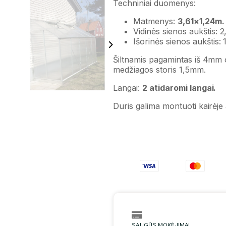
Techniniai duomenys:
Matmenys:
3,61×1,24m.
Vidinės sienos aukštis: 
Išorinės sienos aukštis:
Šiltnamis pagamintas iš 4mm o
medžiagos storis 1,5mm.
Langai:
2 atidaromi langai.
Duris galima montuoti kairėje
SAUGŪS MOKĖJIMAI