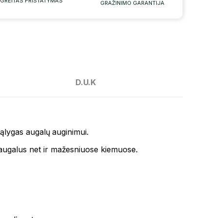
GREITAS PRISTATYMAS
GRAŽINIMO GARANTIJA
D.U.K
 sąlygas augalų auginimui.
us augalus net ir mažesniuose kiemuose.