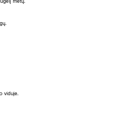
augelį metų.
gų.
o viduje.