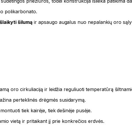
 sudėtingos priežiūros, todėl konstrukcija išlieka patikima d
io polikarbonato.
šlaikyti šilumą
ir apsaugo augalus nuo nepalankių oro sąly
amą oro cirkuliaciją ir leidžia reguliuoti temperatūrą šiltnami
ažina perteklinės drėgmės susidarymą.
ontuoti tiek kairėje, tiek dešinėje pusėje.
io vietą ir pritaikant jį prie konkrečios erdvės.