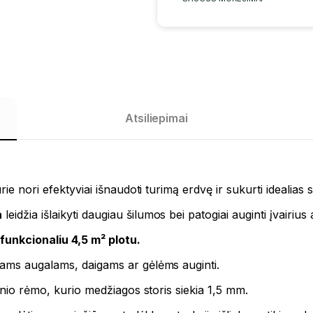
Atsiliepimai
ie nori efektyviai išnaudoti turimą erdvę ir sukurti idealias
a
leidžia išlaikyti daugiau šilumos bei patogiai auginti įvairi
u
funkcionaliu 4,5 m² plotu.
iams augalams, daigams ar gėlėms auginti.
inio rėmo, kurio medžiagos storis siekia 1,5 mm.