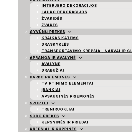
INTERJERO DEKORACIJOS
LAUKO DEKORACIJOS
ŽVAKIDĖS
ŽVAKĖS
GYVŪNŲ PREKĖS
KRAIKAS KATĖMS
DRASKYKLĖS
TRANSPORTAVIMO KREPŠIAI, NARVAI IR G
APRANGA IR AVALYNĖ
AVALYNĖ
DRABUŽIAI
DARBO PRIEMONĖS
TVIRTINIMO ELEMENTAI
ĮRANKIAI
APSAUGINĖS PRIEMONĖS
SPORTUI
TRENIRUOKLIAI
SODO PREKĖS
KEPSNINĖS IR PRIEDAI
KREPŠIAI IR KUPRINĖS