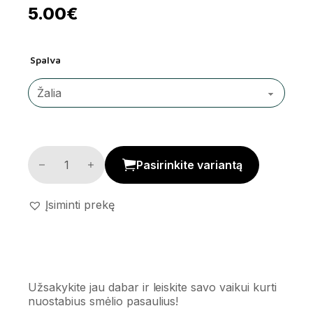
5.00
€
Spalva
Smėlio žaislų rinkinys kiekis
Pasirinkite variantą
Įsiminti prekę
Užsakykite jau dabar ir leiskite savo vaikui kurti
nuostabius smėlio pasaulius!