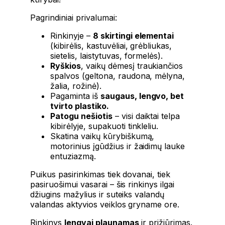
Pagrindiniai privalumai:
Rinkinyje –
8 skirtingi elementai
(kibirėlis, kastuvėliai, grėbliukas,
sietelis, laistytuvas, formelės).
Ryškios
, vaikų dėmesį traukiančios
spalvos (geltona, raudona, mėlyna,
žalia, rožinė).
Pagaminta iš
saugaus, lengvo, bet
tvirto plastiko.
Patogu nešiotis
– visi daiktai telpa
kibirėlyje, supakuoti tinkleliu.
Skatina vaikų kūrybiškumą,
motorinius įgūdžius ir žaidimų lauke
entuziazmą.
Puikus pasirinkimas tiek dovanai, tiek
pasiruošimui vasarai – šis rinkinys ilgai
džiugins mažylius ir suteiks valandų
valandas aktyvios veiklos gryname ore.
Rinkinys
lengvai plaunamas
ir prižiūrimas.