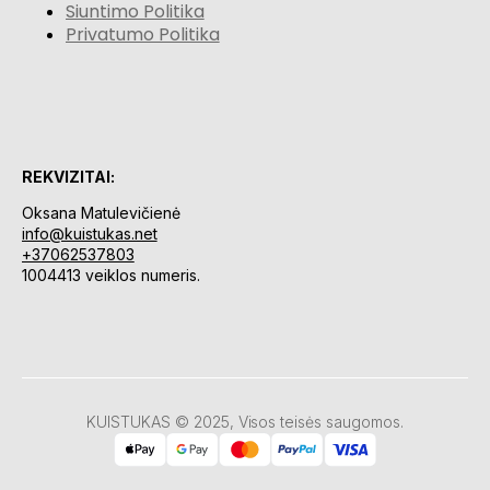
Siuntimo Politika
Privatumo Politika
REKVIZITAI:
Oksana Matulevičienė
info@kuistukas.net
+37062537803
1004413 veiklos numeris.
KUISTUKAS © 2025, Visos teisės saugomos.