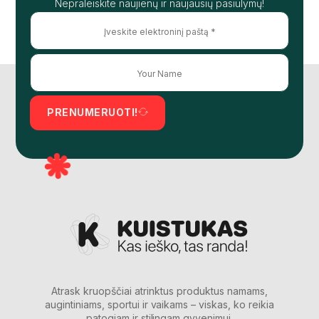
Nepraleiskite naujienų ir naujausių pasiūlymų!
PRENUMERUOTI!
Atrask kruopščiai atrinktus produktus namams,
augintiniams, sportui ir vaikams – viskas, ko reikia
patogiam ir stilingam gyvenimui.