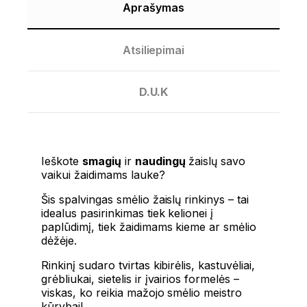
Aprašymas
Atsiliepimai
D.U.K
Ieškote
smagių
ir
naudingų
žaislų savo
vaikui žaidimams lauke?
Šis spalvingas smėlio žaislų rinkinys – tai
idealus pasirinkimas tiek kelionei į
paplūdimį, tiek žaidimams kieme ar smėlio
dėžėje.
Rinkinį sudaro tvirtas kibirėlis, kastuvėliai,
grėbliukai, sietelis ir įvairios formelės –
viskas, ko reikia mažojo smėlio meistro
kūrybai!