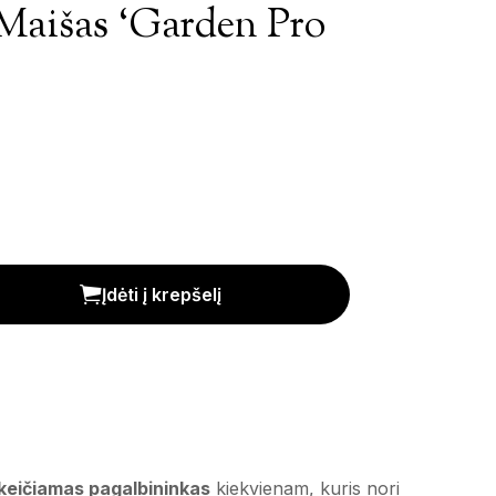
Maišas ‘Garden Pro
ro 150L' kiekis
Įdėti į krepšelį
keičiamas pagalbininkas
kiekvienam, kuris nori