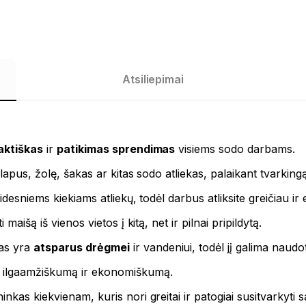
Atsiliepimai
aktiškas
ir
patikimas sprendimas
visiems sodo darbams.
lapus, žolę, šakas ar kitas sodo atliekas, palaikant tvarking
esniems kiekiams atliekų, todėl darbus atliksite greičiau ir 
aišą iš vienos vietos į kitą, net ir pilnai pripildytą.
as yra
atsparus drėgmei
ir vandeniui, todėl jį galima naudo
a ilgaamžiškumą ir ekonomiškumą.
nkas kiekvienam, kuris nori greitai ir patogiai susitvarkyti 