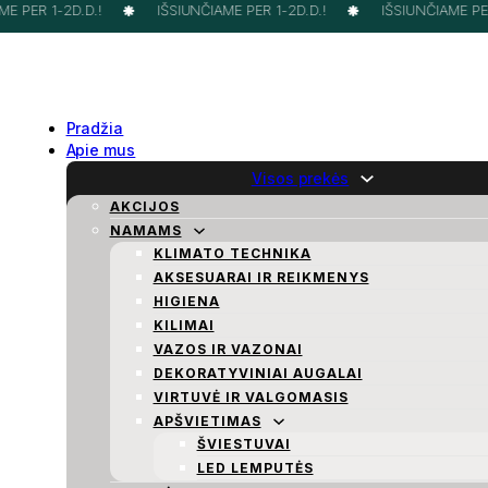
 PER 1-2D.D.!
IŠSIUNČIAME PER 1-2D.D.!
IŠSIUNČIAME PER 
Pradžia
Apie mus
Visos prekės
AKCIJOS
NAMAMS
KLIMATO TECHNIKA
AKSESUARAI IR REIKMENYS
HIGIENA
KILIMAI
VAZOS IR VAZONAI
DEKORATYVINIAI AUGALAI
VIRTUVĖ IR VALGOMASIS
APŠVIETIMAS
ŠVIESTUVAI
LED LEMPUTĖS