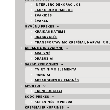
INTERJERO DEKORACIJOS
LAUKO DEKORACIJOS
ŽVAKIDĖS
ŽVAKĖS
GYVŪNŲ PREKĖS
KRAIKAS KATĖMS
DRASKYKLĖS
TRANSPORTAVIMO KREPŠIAI, NARVAI IR G
APRANGA IR AVALYNĖ
AVALYNĖ
DRABUŽIAI
DARBO PRIEMONĖS
TVIRTINIMO ELEMENTAI
ĮRANKIAI
APSAUGINĖS PRIEMONĖS
SPORTUI
TRENIRUOKLIAI
SODO PREKĖS
KEPSNINĖS IR PRIEDAI
KREPŠIAI IR KUPRINĖS