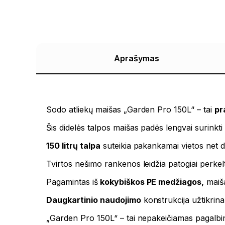
Aprašymas
Sodo atliekų maišas „Garden Pro 150L“ – tai
pr
Šis didelės talpos maišas padės lengvai surinkti 
150 litrų talpa
suteikia pakankamai vietos net did
Tvirtos nešimo rankenos leidžia patogiai perkelti m
Pagamintas iš
kokybiškos PE medžiagos,
maiš
Daugkartinio naudojimo
konstrukcija užtikrin
„Garden Pro 150L“ – tai nepakeičiamas pagalbini