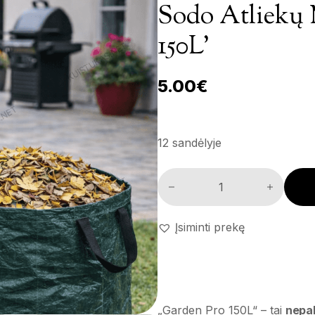
Sodo Atliekų 
150L’
5.00
€
12 sandėlyje
Sodo atliekų maišas 'Garden P
Įsiminti prekę
„Garden Pro 150L“ – tai
nepa