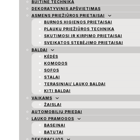
BUITINĖ TECHNIKA
DEKORATYVINIS APŠVIETIMAS
ASMENS PRIEŽIŪROS PRIETAISAI
BURNOS HIGIENOS PRIETAISAI
PLAUKŲ PRIEŽIŪROS TECHNIKA
SKUTIMOSI IR KIRPIMO PRIETAISAI
SVEIKATOS STEBĖJIMO PRIETAISAI
BALDAI
KĖDĖS
KOMODOS
SOFOS
STALAI
TERASINIAI/ LAUKO BALDAI
KITI BALDAI
VAIKAMS
ŽAISLAI
AUTOMOBILIŲ PRIEDAI
LAUKO PRAMOGOS
BASEINAI
BATUTAI
DEKORACIJOS