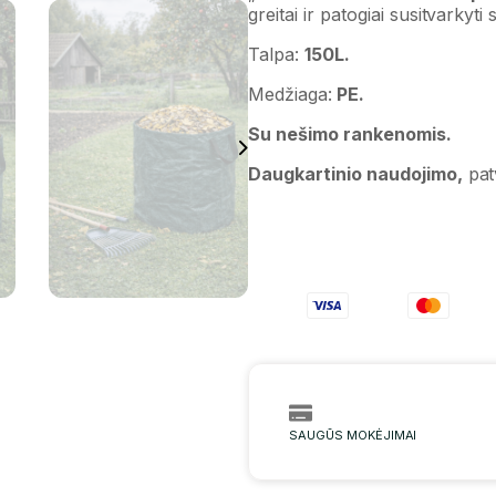
greitai ir patogiai susitvarkyt
Talpa:
150L.
Medžiaga:
PE.
Su nešimo rankenomis.
Daugkartinio naudojimo,
pat
SAUGŪS MOKĖJIMAI