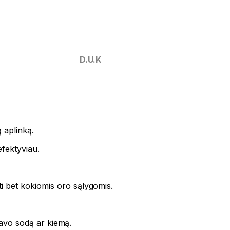
D.U.K
ą aplinką.
efektyviau.
ti bet kokiomis oro sąlygomis.
savo sodą ar kiemą.