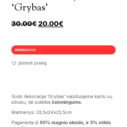
‘Grybas’
Pradinė kaina buvo: 30.00
Dabartinė kaina yr
30.00
€
20.00
€
IŠPARDUOTA!
Įsiminti prekę
Sodo dekoracija ‘Grybas’ vaizduojama kartu su
ežiuku, tai suteikia
žaismingumo.
Matmenys: 33,5x24x23,5cm
Pagaminta iš
95% magnio oksido, ir 5% stiklo