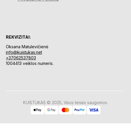
REKVIZITAI:
Oksana Matulevičienė
info@kuistukas.net
+37062537803
1004413 veiklos numeris.
KUISTUKAS © 2025, Visos teisės saugomos.