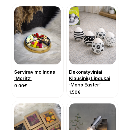
Serviravimo Indas
Dekoratyviniai
‘Moritz’
Kiaušinių Lipdukai
‘Mono Easter’
9.00
€
1.50
€