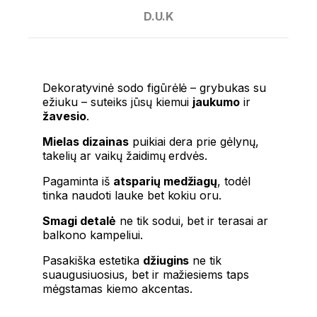
D.U.K
Dekoratyvinė sodo figūrėlė – grybukas su
ežiuku – suteiks jūsų kiemui
jaukumo
ir
žavesio
.
Mielas dizainas
puikiai dera prie gėlynų,
takelių ar vaikų žaidimų erdvės.
Pagaminta iš
atsparių medžiagų
, todėl
tinka naudoti lauke bet kokiu oru.
Smagi detalė
ne tik sodui, bet ir terasai ar
balkono kampeliui.
Pasakiška estetika
džiugins
ne tik
suaugusiuosius, bet ir mažiesiems taps
mėgstamas kiemo akcentas.