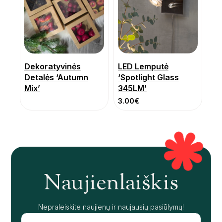
Dekoratyvinės
LED Lemputė
Detalės ‘Autumn
‘Spotlight Glass
Mix’
345LM’
3.00
€
Naujienlaiškis
Nepraleiskite naujienų ir naujausių pasiūlymų!