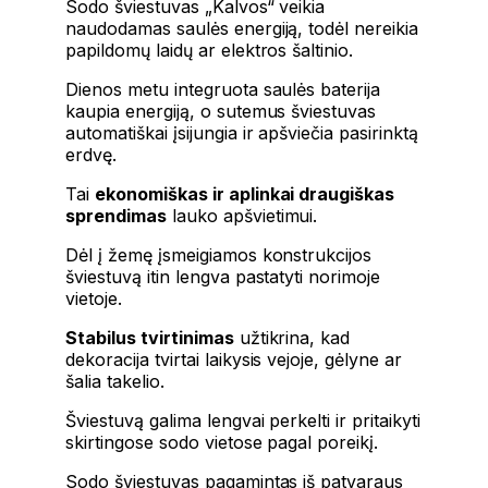
Sodo šviestuvas „Kalvos“ veikia
naudodamas saulės energiją, todėl nereikia
papildomų laidų ar elektros šaltinio.
Dienos metu integruota saulės baterija
kaupia energiją, o sutemus šviestuvas
automatiškai įsijungia ir apšviečia pasirinktą
erdvę.
Tai
ekonomiškas ir aplinkai draugiškas
sprendimas
lauko apšvietimui.
Dėl į žemę įsmeigiamos konstrukcijos
šviestuvą itin lengva pastatyti norimoje
vietoje.
Stabilus tvirtinimas
užtikrina, kad
dekoracija tvirtai laikysis vejoje, gėlyne ar
šalia takelio.
Šviestuvą galima lengvai perkelti ir pritaikyti
skirtingose sodo vietose pagal poreikį.
Sodo šviestuvas pagamintas iš patvaraus