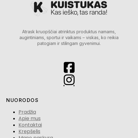
Atrask kruopščiai atrinktus produktus namams,
augintiniams, sportui ir vaikams – viskas, ko reikia
patogiam ir stilingam gyvenimui.
NUORODOS
Pradžia
Apie mus
Kontaktai
Krepšelis
Mano paskyra