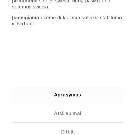
Įkraunama
saulės šviesa: dieną pasikrauna,
sutemus šviečia.
Įsmeigiama
į žemę dekoracija suteikia stabilumo
ir tvirtumo.
Aprašymas
Atsiliepimai
D.U.K