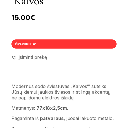
‘Kalvos’
15.00
€
IŠPARDUOTA!
Įsiminti prekę
Modernus sodo šviestuvas „Kalvos“’ suteiks
Jūsų kiemui jaukios šviesos ir stilingą akcentą,
be papildomų elektros išlaidų.
Matmenys:
77x18x2,5cm.
Pagaminta iš
patvaraus
, juodai lakuoto metalo.