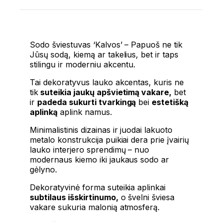
Sodo šviestuvas ‘Kalvos’ – Papuoš ne tik
Jūsų sodą, kiemą ar takelius, bet ir taps
stilingu ir moderniu akcentu.
Tai dekoratyvus lauko akcentas, kuris ne
tik
suteikia jaukų apšvietimą vakare,
bet
ir
padeda sukurti tvarkingą
bei
estetišką
aplinką
aplink namus.
Minimalistinis dizainas ir juodai lakuoto
metalo konstrukcija puikiai dera prie įvairių
lauko interjero sprendimų – nuo
modernaus kiemo iki jaukaus sodo ar
gėlyno.
Dekoratyvinė forma suteikia aplinkai
subtilaus išskirtinumo,
o švelni šviesa
vakare sukuria malonią atmosferą.