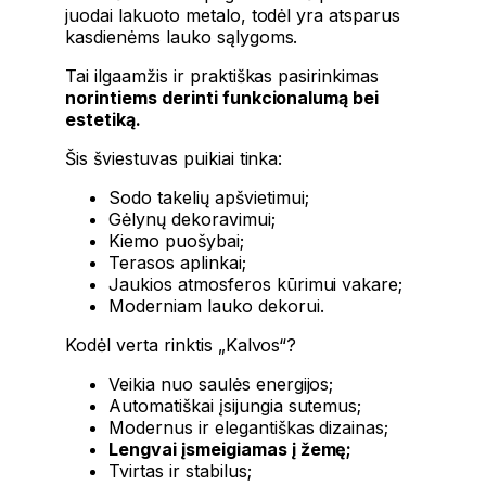
juodai lakuoto metalo, todėl yra atsparus
kasdienėms lauko sąlygoms.
Tai ilgaamžis ir praktiškas pasirinkimas
norintiems derinti funkcionalumą bei
estetiką.
Šis šviestuvas puikiai tinka:
Sodo takelių apšvietimui;
Gėlynų dekoravimui;
Kiemo puošybai;
Terasos aplinkai;
Jaukios atmosferos kūrimui vakare;
Moderniam lauko dekorui.
Kodėl verta rinktis „Kalvos“?
Veikia nuo saulės energijos;
Automatiškai įsijungia sutemus;
Modernus ir elegantiškas dizainas;
Lengvai įsmeigiamas į žemę;
Tvirtas ir stabilus;