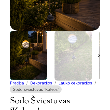
Pradžia
/
Dekoracijos
/
Lauko dekoracijos
/
Sodo šviestuvas ‘Kalvos’
Sodo Šviestuvas