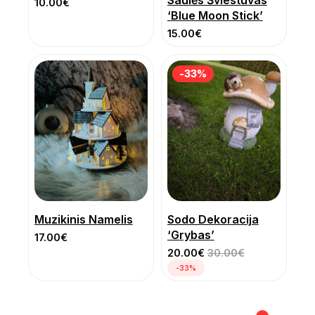
10.00
€
‘Blue Moon Stick’
15.00
€
-33%
-33%
Muzikinis Namelis
Sodo Dekoracija
‘Grybas’
17.00
€
20.00
€
30.00
€
-33%