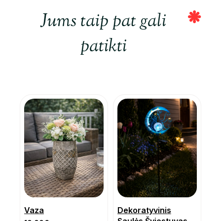
Jums taip pat gali
patikti
Vaza
Dekoratyvinis
Saulės Šviestuvas