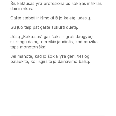
Šis kaktusas yra profesionalus šokėjas ir tikras
dainininkas.
Galite stebėti ir išmokti iš jo keletą judesių.
Su juo taip pat galite sukurti duetą.
Jūsų „Kaktusas“ gali šokti ir groti daugybę
skirtingų dainų, nereikia jaudintis, kad muzika
taps monotoniška!
Jei manote, kad jo šokiai yra geri, tiesiog
palaukite, kol išgirsite jo dainavimo balsą.