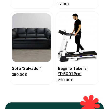
12.00
€
Sofa ‘Salvador’
Bėgimo Takelis
‘Tr5001 Pro’
350.00
€
220.00
€