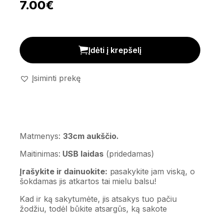
7.00
€
Šokantis ir dainuojantis kaktusas kiekis
Įdėti į krepšelį
Įsiminti prekę
Matmenys:
33cm aukščio.
Maitinimas:
USB laidas
(pridedamas)
Įrašykite ir dainuokite:
pasakykite jam viską, o
šokdamas jis atkartos tai mielu balsu!
Kad ir ką sakytumėte, jis atsakys tuo pačiu
žodžiu, todėl būkite atsargūs, ką sakote