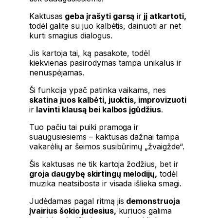
Kaktusas
geba įrašyti garsą
ir
jį atkartoti,
todėl galite su juo kalbėtis, dainuoti ar net
kurti smagius dialogus.
Jis kartoja tai, ką pasakote, todėl
kiekvienas pasirodymas tampa unikalus ir
nenuspėjamas.
Ši funkcija ypač patinka vaikams, nes
skatina juos kalbėti, juoktis, improvizuoti
ir
lavinti klausą bei kalbos įgūdžius
.
Tuo pačiu tai puiki pramoga ir
suaugusiesiems – kaktusas dažnai tampa
vakarėlių ar šeimos susibūrimų „žvaigžde“.
Šis kaktusas ne tik kartoja žodžius, bet ir
groja daugybę skirtingų melodijų,
todėl
muzika neatsibosta ir visada išlieka smagi.
Judėdamas pagal ritmą jis
demonstruoja
įvairius šokio judesius,
kuriuos galima