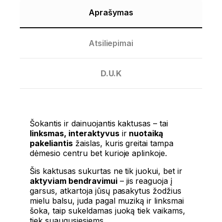
Aprašymas
Atsiliepimai
D.U.K
Šokantis ir dainuojantis kaktusas – tai
linksmas, interaktyvus
ir
nuotaiką
pakeliantis
žaislas, kuris greitai tampa
dėmesio centru bet kurioje aplinkoje.
Šis kaktusas sukurtas ne tik juokui, bet ir
aktyviam bendravimui
– jis reaguoja į
garsus, atkartoja jūsų pasakytus žodžius
mielu balsu, juda pagal muziką ir linksmai
šoka, taip sukeldamas juoką tiek vaikams,
tiek suaugusiesiems.