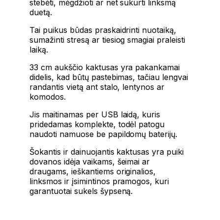
stebėti, mėgdžioti ar net sukurti linksmą
duetą.
Tai puikus būdas praskaidrinti nuotaiką,
sumažinti stresą ar tiesiog smagiai praleisti
laiką.
33 cm aukščio kaktusas yra pakankamai
didelis, kad būtų pastebimas, tačiau lengvai
randantis vietą ant stalo, lentynos ar
komodos.
Jis maitinamas per USB laidą, kuris
pridedamas komplekte, todėl patogu
naudoti namuose be papildomų baterijų.
Šokantis ir dainuojantis kaktusas yra puiki
dovanos idėja vaikams, šeimai ar
draugams, ieškantiems originalios,
linksmos ir įsimintinos pramogos, kuri
garantuotai sukels šypseną.