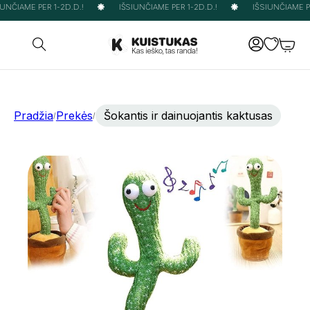
UNČIAME PER 1-2D.D.!
IŠSIUNČIAME PER 1-2D.D.!
IŠSIUNČIAME PER
Pradžia
Prekės
Šokantis ir dainuojantis kaktusas
/
/