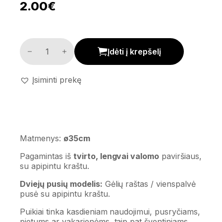
2.00
€
Stalo dvipusis padėkliukas 'Flower' kiekis
Įdėti į krepšelį
Įsiminti prekę
Matmenys:
ø35cm
Pagamintas iš
tvirto, lengvai valomo
paviršiaus,
su apipintu kraštu.
Dviejų pusių modelis:
Gėlių raštas / vienspalvė
pusė su apipintu kraštu.
Puikiai tinka kasdieniam naudojimui, pusryčiams,
pietums ar vakarienėms, taip pat šventiniams