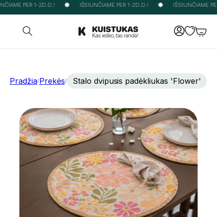
ČIAME PER 1-2D.D.!
IŠSIUNČIAME PER 1-2D.D.!
IŠSIUNČIAME PER 
Pradžia
Prekės
Stalo dvipusis padėkliukas 'Flower'
/
/