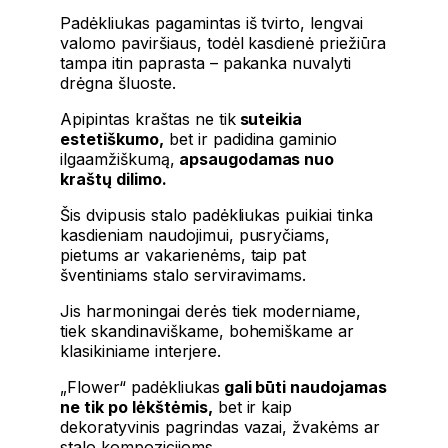
Padėkliukas pagamintas iš tvirto, lengvai
valomo paviršiaus, todėl kasdienė priežiūra
tampa itin paprasta – pakanka nuvalyti
drėgna šluoste.
Apipintas kraštas ne tik
suteikia
estetiškumo,
bet ir padidina gaminio
ilgaamžiškumą,
apsaugodamas nuo
kraštų dilimo.
Šis dvipusis stalo padėkliukas puikiai tinka
kasdieniam naudojimui, pusryčiams,
pietums ar vakarienėms, taip pat
šventiniams stalo serviravimams.
Jis harmoningai derės tiek moderniame,
tiek skandinaviškame, bohemiškame ar
klasikiniame interjere.
„Flower“ padėkliukas
gali būti naudojamas
ne tik po lėkštėmis,
bet ir kaip
dekoratyvinis pagrindas vazai, žvakėms ar
stalo kompozicijoms.