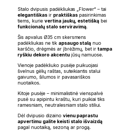
Stalo dvipusis padėkliukas „Flower“ – tai
elegantiškas
ir
praktiškas
pasirinkimas
tiems, kurie
vertina jaukų, estetišką
bei
funkcionalų stalo serviravimą
.
Šis apvalus Ø35 cm skersmens
padėkliukas ne tik
apsaugo stalą
nuo
karščio, drėgmės ar įbrėžimų, bet ir
tampa
ryškiu dekoro akcentu
jūsų namuose.
Vienoje padėkliuko pusėje puikuojasi
švelnus gėlių raštas, suteikiantis stalui
gaivumo, šilumos ir pavasariškos
nuotaikos.
Kitoje pusėje – minimalistinė vienspalvė
pusė su apipintu kraštu, kuri puikiai tiks
ramesniam, neutralesniam stalo stiliui.
Dėl dvipusio dizaino
vienu paprastu
apvertimu galite keisti stalo išvaizdą
pagal nuotaiką, sezoną ar progą.