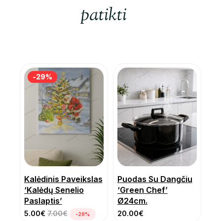
patikti
-29%
-29%
Kalėdinis Paveikslas
Puodas Su Dangčiu
‘Kalėdų Senelio
‘Green Chef’
Paslaptis’
Ø24cm.
5.00
€
7.00
€
20.00
€
-29%