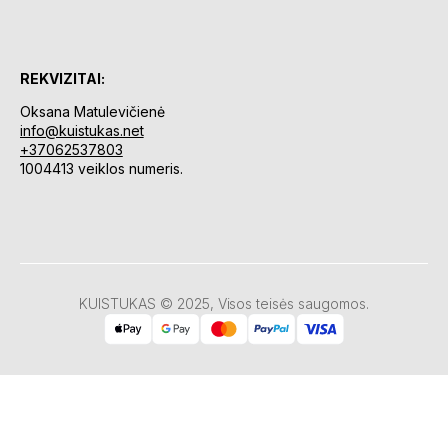
REKVIZITAI:
Oksana Matulevičienė
info@kuistukas.net
+37062537803
1004413 veiklos numeris.
KUISTUKAS © 2025, Visos teisės saugomos.