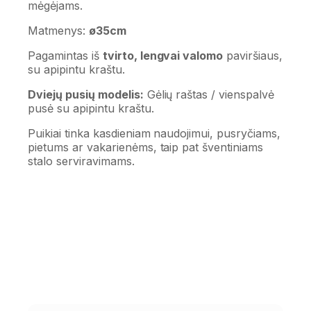
mėgėjams.
Matmenys:
ø35cm
Pagamintas iš
tvirto, lengvai valomo
paviršiaus,
su apipintu kraštu.
Dviejų pusių modelis:
Gėlių raštas / vienspalvė
pusė su apipintu kraštu.
Puikiai tinka kasdieniam naudojimui, pusryčiams,
pietums ar vakarienėms, taip pat šventiniams
stalo serviravimams.