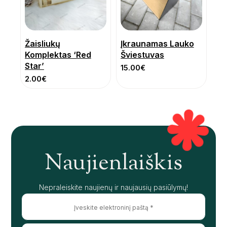
Žaisliukų
Įkraunamas Lauko
Komplektas ‘Red
Šviestuvas
Star’
15.00
€
2.00
€
Naujienlaiškis
Nepraleiskite naujienų ir naujausių pasiūlymų!