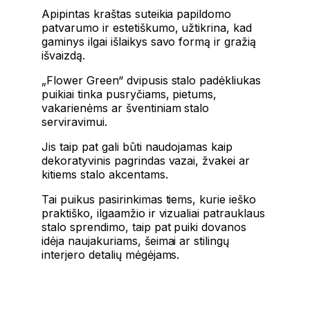
Apipintas kraštas suteikia papildomo
patvarumo ir estetiškumo, užtikrina, kad
gaminys ilgai išlaikys savo formą ir gražią
išvaizdą.
„Flower Green“ dvipusis stalo padėkliukas
puikiai tinka pusryčiams, pietums,
vakarienėms ar šventiniam stalo
serviravimui.
Jis taip pat gali būti naudojamas kaip
dekoratyvinis pagrindas vazai, žvakei ar
kitiems stalo akcentams.
Tai puikus pasirinkimas tiems, kurie ieško
praktiško, ilgaamžio ir vizualiai patrauklaus
stalo sprendimo, taip pat puiki dovanos
idėja naujakuriams, šeimai ar stilingų
interjero detalių mėgėjams.