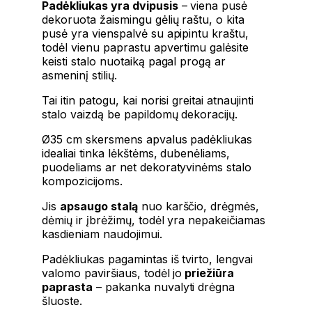
Padėkliukas yra dvipusis
– viena pusė
dekoruota žaismingu gėlių raštu, o kita
pusė yra vienspalvė su apipintu kraštu,
todėl vienu paprastu apvertimu galėsite
keisti stalo nuotaiką pagal progą ar
asmeninį stilių.
Tai itin patogu, kai norisi greitai atnaujinti
stalo vaizdą be papildomų dekoracijų.
Ø35 cm skersmens apvalus padėkliukas
idealiai tinka lėkštėms, dubenėliams,
puodeliams ar net dekoratyvinėms stalo
kompozicijoms.
Jis
apsaugo stalą
nuo karščio, drėgmės,
dėmių ir įbrėžimų, todėl yra nepakeičiamas
kasdieniam naudojimui.
Padėkliukas pagamintas iš tvirto, lengvai
valomo paviršiaus, todėl jo
priežiūra
paprasta
– pakanka nuvalyti drėgna
šluoste.