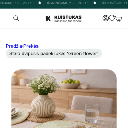
ČIAME PER 1-2D.D.!
IŠSIUNČIAME PER 1-2D.D.!
IŠSIUNČIAME PER 
Pradžia
Prekės
/
/
Stalo dvipusis padėkliukas 'Green flower'