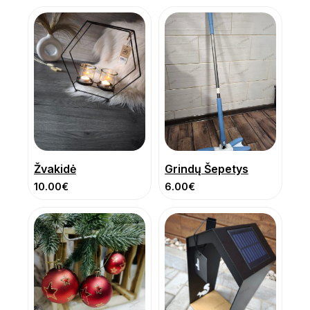
Žvakidė
Grindų Šepetys
10.00
€
6.00
€