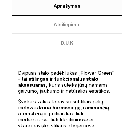
Aprašymas
Atsiliepimai
D.U.K
Dvipusis stalo padėkliukas „Flower Green“
– tai
stilingas
ir
funkcionalus stalo
aksesuaras,
kuris suteiks jūsų namams
gaivumo, jaukumo ir natūralios estetikos.
Švelnus žalias fonas su subtiliais gėlių
motyvais
kuria harmoningą, raminančią
atmosferą
ir puikiai dera tiek
moderniuose, tiek klasikiniuose ar
skandinaviško stiliaus interjeruose.