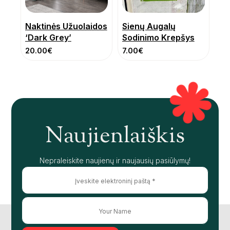
Naktinės Užuolaidos
Sienų Augalų
‘Dark Grey’
Sodinimo Krepšys
20.00
€
7.00
€
Naujienlaiškis
Nepraleiskite naujienų ir naujausių pasiūlymų!