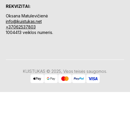
REKVIZITAI:
Oksana Matulevičienė
info@kuistukas.net
+37062537803
1004413 veiklos numeris.
KUISTUKAS © 2025, Visos teisės saugomos.