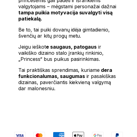
princesėmis gali padėti ir išrankiems
valgytojams – mėgstami personažai dažnai
tampa puikia motyvacija suvalgyti visą
patiekalą.
Be to, tai puiki dovanų idėja gimtadienio,
švenčių ar kitų progų metu.
Jeigu ieškot
e saugaus, patogaus
ir
vaikiško dizaino stalo įrankių rinkinio,
„Princess“ bus puikus pasirinkimas.
Tai praktiškas sprendimas, kuriame
dera
funkcionalumas, saugumas
ir pasakiškas
dizainas, paverčiantis kiekvieną valgymą
dar malonesniu.