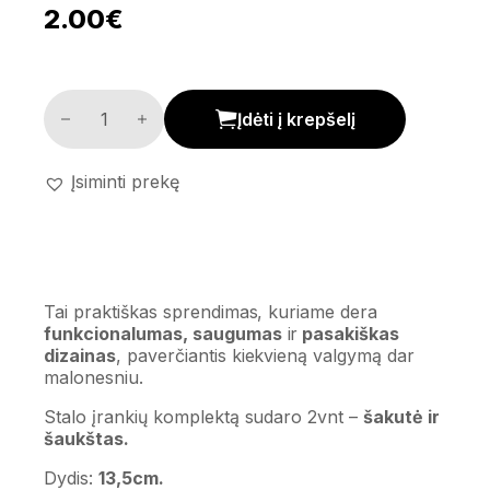
2.00
€
Stalo įrankiai 'Princess' kiekis
Įdėti į krepšelį
Įsiminti prekę
Tai praktiškas sprendimas, kuriame dera
funkcionalumas, saugumas
ir
pasakiškas
dizainas
, paverčiantis kiekvieną valgymą dar
malonesniu.
Stalo įrankių komplektą sudaro 2vnt –
šakutė ir
šaukštas.
Dydis:
13,5cm.