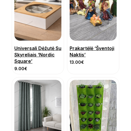
Universali Dėžutė Su
Prakartėlė ‘Šventoji
Skyreliais ‘Nordic
Naktis’
Square’
13.00
€
9.00
€