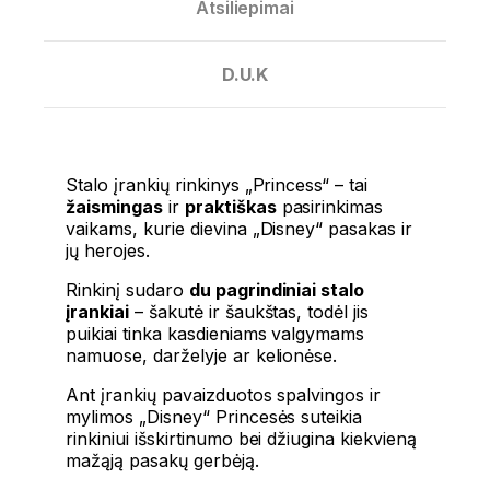
Atsiliepimai
D.U.K
Stalo įrankių rinkinys „Princess“ – tai
žaismingas
ir
praktiškas
pasirinkimas
vaikams, kurie dievina „Disney“ pasakas ir
jų herojes.
Rinkinį sudaro
du pagrindiniai stalo
įrankiai
– šakutė ir šaukštas, todėl jis
puikiai tinka kasdieniams valgymams
namuose, darželyje ar kelionėse.
Ant įrankių pavaizduotos spalvingos ir
mylimos „Disney“ Princesės suteikia
rinkiniui išskirtinumo bei džiugina kiekvieną
mažąją pasakų gerbėją.