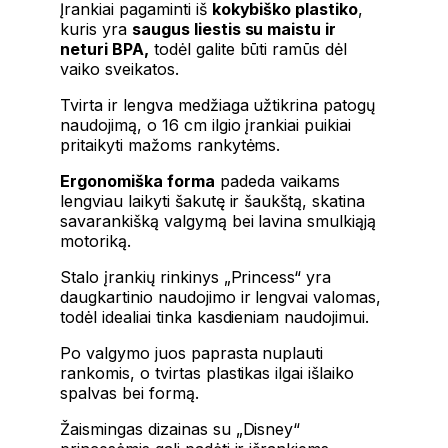
Įrankiai pagaminti iš
kokybiško plastiko
,
kuris yra
saugus liestis su maistu ir
neturi BPA,
todėl galite būti ramūs dėl
vaiko sveikatos.
Tvirta ir lengva medžiaga užtikrina patogų
naudojimą, o 16 cm ilgio įrankiai puikiai
pritaikyti mažoms rankytėms.
Ergonomiška forma
padeda vaikams
lengviau laikyti šakutę ir šaukštą, skatina
savarankišką valgymą bei lavina smulkiąją
motoriką.
Stalo įrankių rinkinys „Princess“ yra
daugkartinio naudojimo ir lengvai valomas,
todėl idealiai tinka kasdieniam naudojimui.
Po valgymo juos paprasta nuplauti
rankomis, o tvirtas plastikas ilgai išlaiko
spalvas bei formą.
Žaismingas dizainas su „Disney“