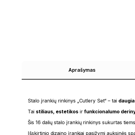
Aprašymas
Stalo įrankių rinkinys „Cutlery Set“ – tai
daugiau
Tai
stiliaus, estetikos
ir
funkcionalumo derin
Šis 16 dalių stalo įrankių rinkinys sukurtas tiems
Išskirtinio dizaino įrankiai pasižymi auksinės s