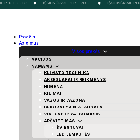
PER 1-2D.D.!
IŠSIUNČIAME PER 1-2D.D.!
IŠSIUNČIAME PER 1
Pradžia
Apie mus
Visos prekės
AKCIJOS
NAMAMS
KLIMATO TECHNIKA
AKSESUARAI IR REIKMENYS
HIGIENA
KILIMAI
VAZOS IR VAZONAI
DEKORATYVINIAI AUGALAI
VIRTUVĖ IR VALGOMASIS
APŠVIETIMAS
ŠVIESTUVAI
LED LEMPUTĖS