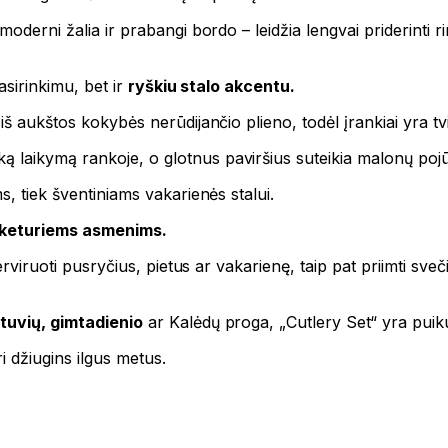
oderni žalia ir prabangi bordo – leidžia lengvai priderinti rinki
asirinkimu, bet ir
ryškiu stalo akcentu.
š aukštos kokybės nerūdijančio plieno, todėl įrankiai yra tvirt
ką laikymą rankoje, o glotnus paviršius suteikia malonų poj
s, tiek šventiniams vakarienės stalui.
 keturiems asmenims.
serviruoti pusryčius, pietus ar vakarienę, taip pat priimti sv
stuvių, gimtadienio
ar Kalėdų proga, „Cutlery Set“ yra puik
ri džiugins ilgus metus.