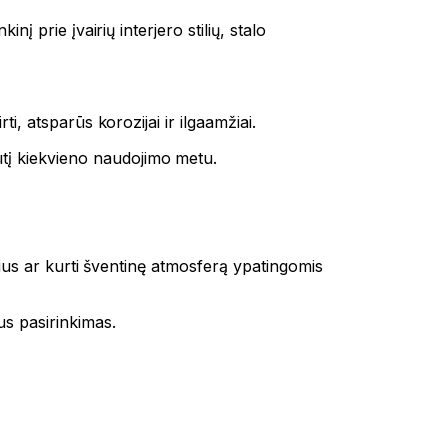
nį prie įvairių interjero stilių, stalo
i, atsparūs korozijai ir ilgaamžiai.
ūtį kiekvieno naudojimo metu.
ečius ar kurti šventinę atmosferą ypatingomis
us pasirinkimas.