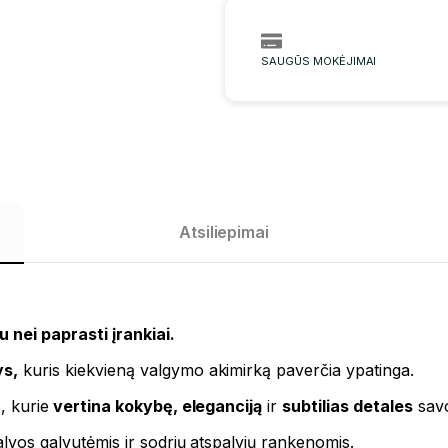
SAUGŪS MOKĖJIMAI
Atsiliepimai
 nei paprasti įrankiai.
ys,
kuris kiekvieną valgymo akimirką paverčia ypatinga.
, kurie
vertina kokybę, eleganciją
ir
subtilias detales
sav
palvos galvutėmis ir sodrių atspalvių rankenomis.