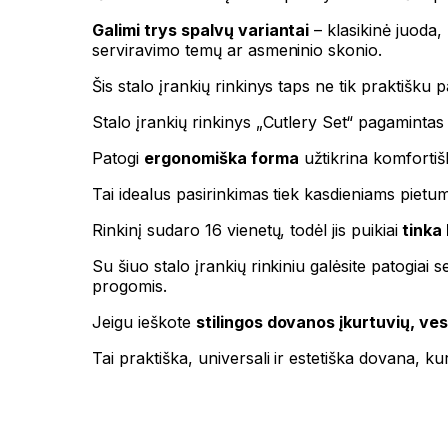
Galimi trys spalvų variantai
– klasikinė juoda, m
serviravimo temų ar asmeninio skonio.
Šis stalo įrankių rinkinys taps ne tik praktišku p
Stalo įrankių rinkinys „Cutlery Set“ pagamintas i
Patogi
ergonomiška forma
užtikrina komfortiš
Tai idealus pasirinkimas tiek kasdieniams pietum
Rinkinį sudaro 16 vienetų, todėl jis puikiai
tinka
Su šiuo stalo įrankių rinkiniu galėsite patogiai 
progomis.
Jeigu ieškote
stilingos dovanos įkurtuvių, ve
Tai praktiška, universali ir estetiška dovana, ku