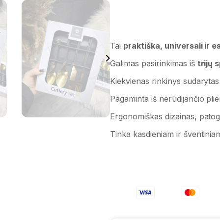
Tai
praktiška, universali ir 
Galimas pasirinkimas iš
trijų 
Kiekvienas rinkinys sudarytas 
Pagaminta iš nerūdijančio plie
Ergonomiškas dizainas, pato
Tinka kasdieniam ir šventinia