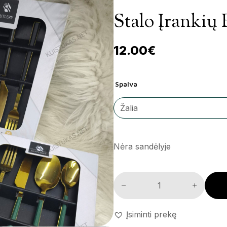
Stalo Įrankių 
12.00
€
Spalva
Nėra sandėlyje
Stalo įrankių rinkinys 'Cutlery
Įsiminti prekę