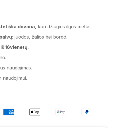
estetiška dovana,
kuri džiugins ilgus metus.
spalvų
: juodos, žalios bei bordo.
iš
16vienetų.
no.
gus naudojimas.
m naudojimui.