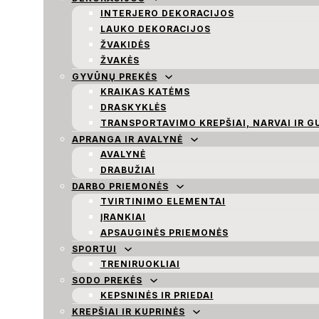
INTERJERO DEKORACIJOS
LAUKO DEKORACIJOS
ŽVAKIDĖS
ŽVAKĖS
GYVŪNŲ PREKĖS
KRAIKAS KATĖMS
DRASKYKLĖS
TRANSPORTAVIMO KREPŠIAI, NARVAI IR G
APRANGA IR AVALYNĖ
AVALYNĖ
DRABUŽIAI
DARBO PRIEMONĖS
TVIRTINIMO ELEMENTAI
ĮRANKIAI
APSAUGINĖS PRIEMONĖS
SPORTUI
TRENIRUOKLIAI
SODO PREKĖS
KEPSNINĖS IR PRIEDAI
KREPŠIAI IR KUPRINĖS