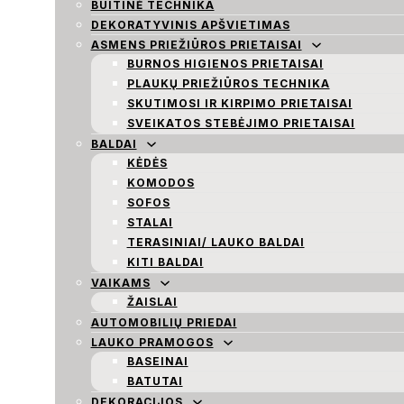
BUITINĖ TECHNIKA
DEKORATYVINIS APŠVIETIMAS
ASMENS PRIEŽIŪROS PRIETAISAI
BURNOS HIGIENOS PRIETAISAI
PLAUKŲ PRIEŽIŪROS TECHNIKA
SKUTIMOSI IR KIRPIMO PRIETAISAI
SVEIKATOS STEBĖJIMO PRIETAISAI
BALDAI
KĖDĖS
KOMODOS
SOFOS
STALAI
TERASINIAI/ LAUKO BALDAI
KITI BALDAI
VAIKAMS
ŽAISLAI
AUTOMOBILIŲ PRIEDAI
LAUKO PRAMOGOS
BASEINAI
BATUTAI
DEKORACIJOS