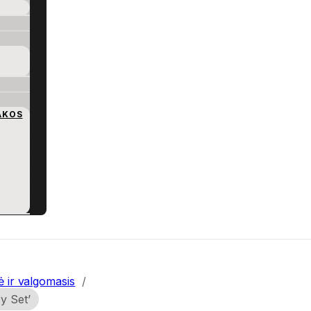
AKOS
ė ir valgomasis
/
ry Set’