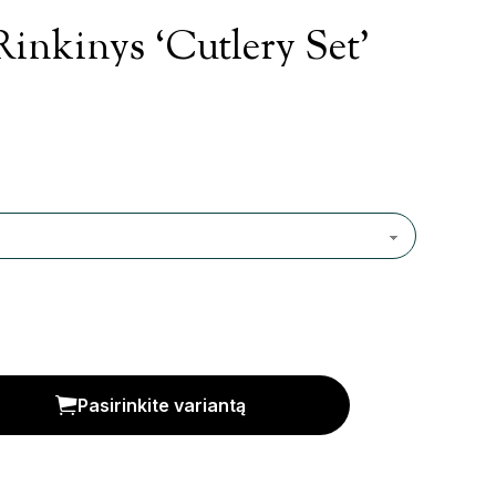
Rinkinys ‘Cutlery Set’
 Set' kiekis
Pasirinkite variantą