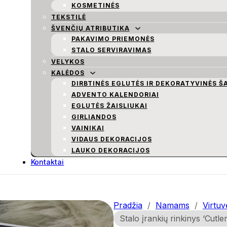
KOSMETINĖS
TEKSTILĖ
ŠVENČIŲ ATRIBUTIKA
PAKAVIMO PRIEMONĖS
STALO SERVIRAVIMAS
VELYKOS
KALĖDOS
DIRBTINĖS EGLUTĖS IR DEKORATYVINĖS Š
ADVENTO KALENDORIAI
EGLUTĖS ŽAISLIUKAI
GIRLIANDOS
VAINIKAI
VIDAUS DEKORACIJOS
LAUKO DEKORACIJOS
Kontaktai
Pradžia
/
Namams
/
Virtuv
Stalo įrankių rinkinys ‘Cutle