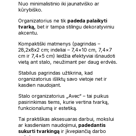
Nuo minimalistinio iki jaunatviško ar
kūrybiško.
Organizatorius ne tik
padeda palaikyti
tvarką,
bet ir tampa stilingu dekoratyviniu
akcentu.
Kompaktiški matmenys (pagrindas –
28,2x8x2 cm; indeliai – 7,4×10 cm, 7,4×7
cm ir 7,4×5 cm) leidžia efektyviai išnaudoti
vietą ant stalo, neužimant per daug erdvės.
Stabilus pagrindas užtikrina, kad
organizatorius išliktų savo vietoje net ir
kasdien naudojant.
Stalo organizatorius „Avec“ – tai puikus
pasirinkimas tiems, kurie vertina tvarką,
funkcionalumą ir estetiką.
Tai praktiškas aksesuaras darbui, mokslui
ar kasdieniam naudojimui,
padedantis
sukurti tvarkingą
ir įkvepiančią darbo