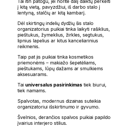
Tai itin patogu, jei norite dalį daiktų perkelti
į kitą vietą, pavyzdžiui, iš darbo stalo į
lentyną, stalčių ar kitą kambarį.
Dėl skirtingų indelių dydžių šis stalo
organizatorius puikiai tinka laikyti rašiklius,
pieštukus, žymeklius, žirkles, segtukus,
lipnius lapelius ar kitus kanceliarinius
reikmenis.
Taip pat jis puikiai tinka kosmetikos
priemonėms – makiažo šepetėliams,
pieštukams, lūpų dažams ar smulkiems
aksesuarams.
Tai
universalus pasirinkimas
tiek biurui,
tiek namams.
Spalvotas, modernus dizainas suteikia
organizatoriui išskirtinumo ir gyvumo.
Švelnios, derančios spalvos puikiai papildo
įvairius interjero stilius.