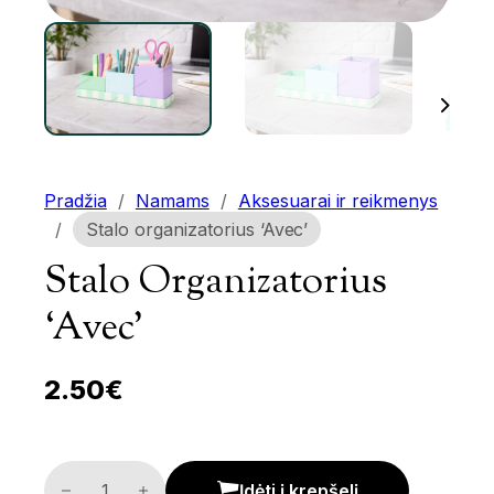
Pradžia
/
Namams
/
Aksesuarai ir reikmenys
/
Stalo organizatorius ‘Avec’
Stalo Organizatorius
‘Avec’
2.50
€
Stalo organizatorius 'Avec' kiekis
Įdėti į krepšelį