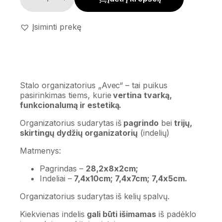
Įsiminti prekę
Stalo organizatorius „Avec“ – tai puikus
pasirinkimas tiems, kurie
vertina tvarką,
funkcionalumą ir estetiką.
Organizatorius sudarytas iš
pagrindo
bei
trijų,
skirtingų dydžių organizatorių
(indelių)
Matmenys:
Pagrindas –
28,2x8x2cm;
Indeliai –
7,4x10cm; 7,4x7cm; 7,4x5cm.
Organizatorius sudarytas iš kelių spalvų.
Kiekvienas indelis
gali būti išimamas
iš padėklo