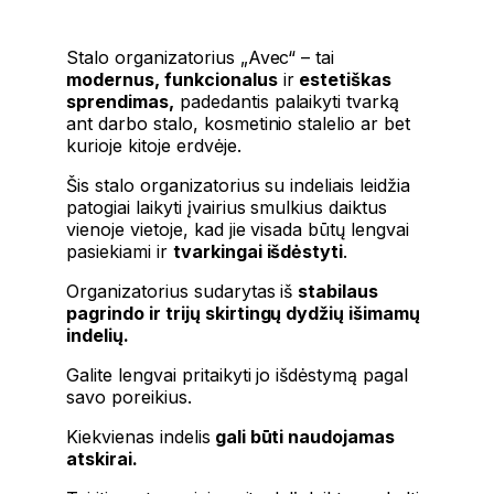
Stalo organizatorius „Avec“ – tai
modernus, funkcionalus
ir
estetiškas
sprendimas,
padedantis palaikyti tvarką
ant darbo stalo, kosmetinio stalelio ar bet
kurioje kitoje erdvėje.
Šis stalo organizatorius su indeliais leidžia
patogiai laikyti įvairius smulkius daiktus
vienoje vietoje, kad jie visada būtų lengvai
pasiekiami ir
tvarkingai išdėstyti
.
Organizatorius sudarytas iš
stabilaus
pagrindo ir trijų skirtingų dydžių išimamų
indelių.
Galite lengvai pritaikyti jo išdėstymą pagal
savo poreikius.
Kiekvienas indelis
gali būti naudojamas
atskirai.