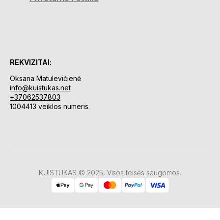
REKVIZITAI:
Oksana Matulevičienė
info@kuistukas.net
+37062537803
1004413 veiklos numeris.
KUISTUKAS © 2025, Visos teisės saugomos.