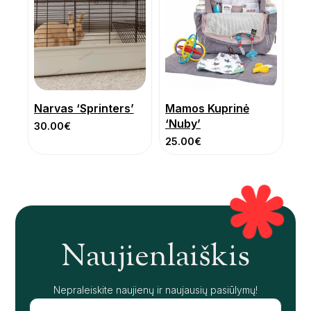
Narvas ‘Sprinters’
Mamos Kuprinė
‘Nuby’
30.00
€
25.00
€
Naujienlaiškis
Nepraleiskite naujienų ir naujausių pasiūlymų!