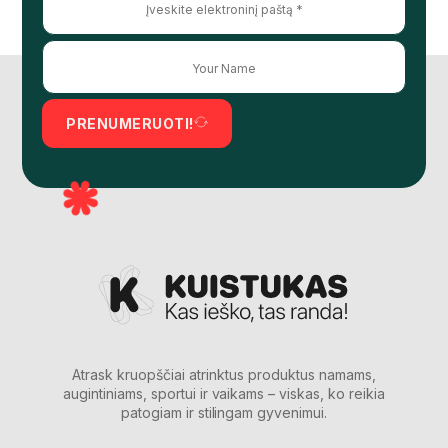
PRENUMERUOTI!
Atrask kruopščiai atrinktus produktus namams,
augintiniams, sportui ir vaikams – viskas, ko reikia
patogiam ir stilingam gyvenimui.