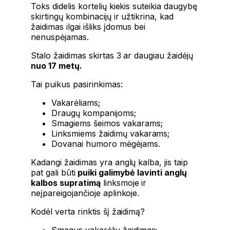
Toks didelis kortelių kiekis suteikia daugybę
skirtingų kombinacijų ir užtikrina, kad
žaidimas ilgai išliks įdomus bei
nenuspėjamas.
Stalo žaidimas skirtas 3 ar daugiau žaidėjų
nuo 17 metų.
Tai puikus pasirinkimas:
Vakarėliams;
Draugų kompanijoms;
Smagiems šeimos vakarams;
Linksmiems žaidimų vakarams;
Dovanai humoro mėgėjams.
Kadangi žaidimas yra anglų kalba, jis taip
pat gali būti
puiki galimybė lavinti anglų
kalbos supratimą
linksmoje ir
neįpareigojančioje aplinkoje.
Kodėl verta rinktis šį žaidimą?
Smagus vakarėlių žaidimas;