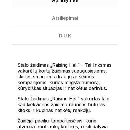
Atsiliepimai
D.U.K
Stalo žaidimas „Raising Hell“ – Tai linksmas
vakarėlių kortų žaidimas suaugusiesiems,
skirtas smagioms draugų ar šeimos
kompanijoms, kurios mėgsta humorą,
kūrybiškas situacijas ir netikėtus derinius.
Stalo žaidimas „Raising Hell“ sukurtas taip,
kad kiekvienas žaidimo raundas būtų vis
kitoks ir kupinas netikėtų reakcijų.
Žaidėjai paeiliui tampa teisėjais, kurie
atverčia nuotraukų korteles, o kiti dalyviai