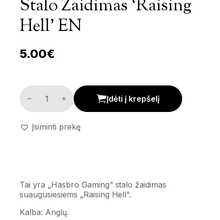
Stalo Žaidimas ‘Raising
Hell’ EN
5.00
€
Stalo žaidimas 'Raising Hell' EN kiekis
Įdėti į krepšelį
Įsiminti prekę
Tai yra „Hasbro Gaming“ stalo žaidimas
suaugusiesiems „Raising Hell“.
Kalba: Anglų.