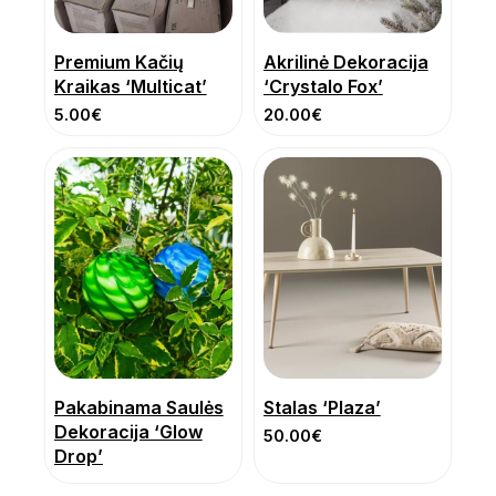
Premium Kačių
Akrilinė Dekoracija
Kraikas ‘Multicat’
‘Crystalo Fox’
5.00
€
20.00
€
Pakabinama Saulės
Stalas ‘Plaza’
Dekoracija ‘Glow
50.00
€
Drop’