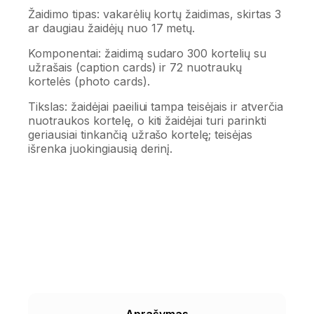
Žaidimo tipas: vakarėlių kortų žaidimas, skirtas 3
ar daugiau žaidėjų nuo 17 metų.
Komponentai: žaidimą sudaro 300 kortelių su
užrašais (caption cards) ir 72 nuotraukų
kortelės (photo cards).
Tikslas: žaidėjai paeiliui tampa teisėjais ir atverčia
nuotraukos kortelę, o kiti žaidėjai turi parinkti
geriausiai tinkančią užrašo kortelę; teisėjas
išrenka juokingiausią derinį.
Aprašymas