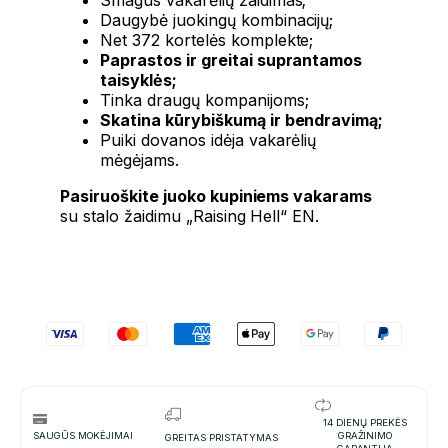
Daugybė juokingų kombinacijų;
Net 372 kortelės komplekte;
Paprastos ir greitai suprantamos
taisyklės;
Tinka draugų kompanijoms;
Skatina kūrybiškumą ir bendravimą;
Puiki dovanos idėja vakarėlių
mėgėjams.
Pasiruoškite juoko kupiniems vakarams
su stalo žaidimu „Raising Hell“ EN.
14 DIENŲ PREKĖS
SAUGŪS MOKĖJIMAI
GRAŽINIMO
GREITAS PRISTATYMAS