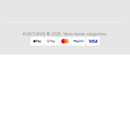
KUISTUKAS © 2025, Visos teisės saugomos.