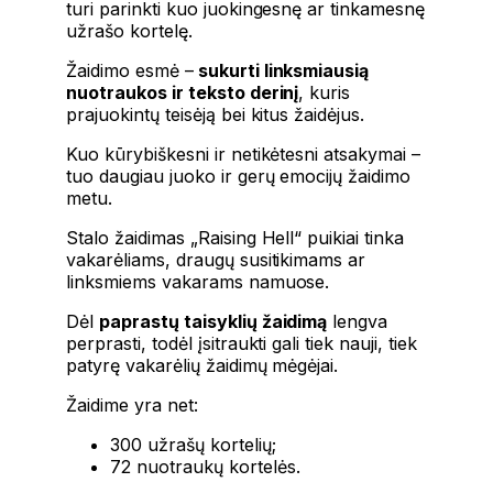
turi parinkti kuo juokingesnę ar tinkamesnę
užrašo kortelę.
Žaidimo esmė –
sukurti linksmiausią
nuotraukos ir teksto derinį
, kuris
prajuokintų teisėją bei kitus žaidėjus.
Kuo kūrybiškesni ir netikėtesni atsakymai –
tuo daugiau juoko ir gerų emocijų žaidimo
metu.
Stalo žaidimas „Raising Hell“ puikiai tinka
vakarėliams, draugų susitikimams ar
linksmiems vakarams namuose.
Dėl
paprastų taisyklių žaidimą
lengva
perprasti, todėl įsitraukti gali tiek nauji, tiek
patyrę vakarėlių žaidimų mėgėjai.
Žaidime yra net:
300 užrašų kortelių;
72 nuotraukų kortelės.