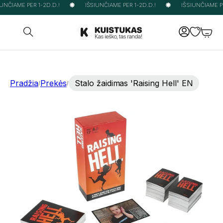
UNČIAME PER 1-2D.D.!
IŠSIUNČIAME PER 1-2D.D.!
IŠSIUNČIAME PER
Pradžia
Prekės
Stalo žaidimas 'Raising Hell' EN
/
/