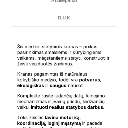
Atsiliepimai
D.U.K
Šis medinis statybinis kranas – puikus
pasirinkimas smalsiems ir kūrybingiems
vaikams, mėgstantiems statyti, konstruoti ir
žaisti vaizduotės žaidimus.
Kranas pagamintas iš natūralaus,
kokybiško medžio, todėl yra
patvarus,
ekologiškas
ir
saugus
naudoti.
Komplekte rasite judančių dalių, kilnojimo
mechanizmas ir įvairių priedų, leidžiančių
vaikui
imituoti realius statybos darbus.
Toks žaislas
lavina motoriką,
koordinaciją, loginį mąstymą
ir padeda