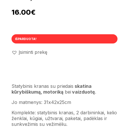
16.00
€
IŠPARDUOTA!
Įsiminti prekę
Statybinis kranas su priedais
skatina
kūrybiškumą, motoriką
bei
vaizduotę
.
Jo matmenys: 31x42x25cm
Komplekte: statybinis kranas, 2 darbininkai, kelio
ženklai, kūgiai, užtvarai, paketai, padėklas ir
sunkvežimis su vežimėliu.