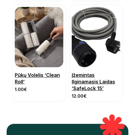
Pūkų Volelis ‘Clean
Įžemintas
Roll’
Ilginamasis Laidas
‘SafeLock 15’
1.00
€
12.00
€