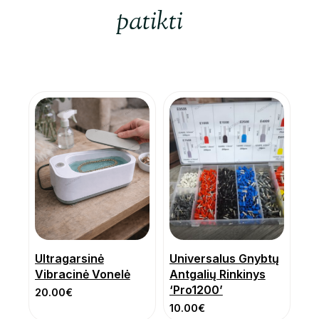
patikti
Ultragarsinė
Universalus Gnybtų
Vibracinė Vonelė
Antgalių Rinkinys
‘Pro1200’
20.00
€
10.00
€