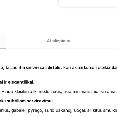
Atsiliepimai
ža, tačiau
itin universali detalė,
kuri akimirksniu suteikia
da
ai
ir
elegantiškai.
aus – nuo klasikinio iki modernaus, nuo minimalistinio iki rom
nka
subtiliam serviravimui.
ainius, gabalėlį pyrago, sūrio užkandį, uogas ar kitus smulk