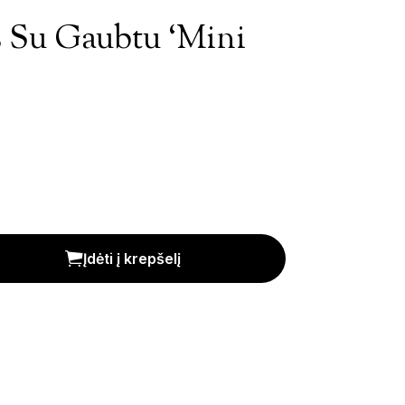
as Su Gaubtu ‘Mini
 Cloche' kiekis
Įdėti į krepšelį