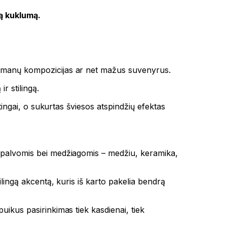
ką kuklumą.
 samanų kompozicijas ar net mažus suvenyrus.
r stilingą.
atingai, o sukurtas šviesos atspindžių efektas
spalvomis bei medžiagomis – medžiu, keramika,
ilingą akcentą, kuris iš karto pakelia bendrą
puikus pasirinkimas tiek kasdienai, tiek