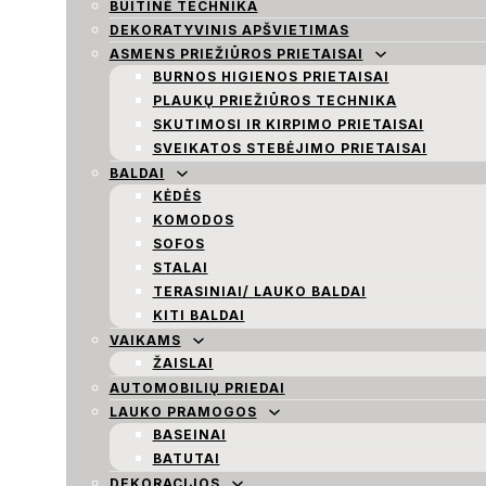
BUITINĖ TECHNIKA
DEKORATYVINIS APŠVIETIMAS
ASMENS PRIEŽIŪROS PRIETAISAI
BURNOS HIGIENOS PRIETAISAI
PLAUKŲ PRIEŽIŪROS TECHNIKA
SKUTIMOSI IR KIRPIMO PRIETAISAI
SVEIKATOS STEBĖJIMO PRIETAISAI
BALDAI
KĖDĖS
KOMODOS
SOFOS
STALAI
TERASINIAI/ LAUKO BALDAI
KITI BALDAI
VAIKAMS
ŽAISLAI
AUTOMOBILIŲ PRIEDAI
LAUKO PRAMOGOS
BASEINAI
BATUTAI
DEKORACIJOS