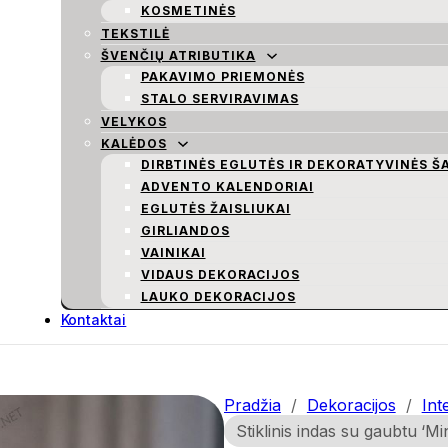
KOSMETINĖS
TEKSTILĖ
ŠVENČIŲ ATRIBUTIKA
PAKAVIMO PRIEMONĖS
STALO SERVIRAVIMAS
VELYKOS
KALĖDOS
DIRBTINĖS EGLUTĖS IR DEKORATYVINĖS Š
ADVENTO KALENDORIAI
EGLUTĖS ŽAISLIUKAI
GIRLIANDOS
VAINIKAI
VIDAUS DEKORACIJOS
LAUKO DEKORACIJOS
Kontaktai
Pradžia
/
Dekoracijos
/
Int
Stiklinis indas su gaubtu ‘Mi