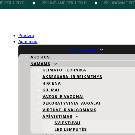
PER 1-2D.D.!
IŠSIUNČIAME PER 1-2D.D.!
IŠSIUNČIAME PER 1
Pradžia
Apie mus
Visos prekės
AKCIJOS
NAMAMS
KLIMATO TECHNIKA
AKSESUARAI IR REIKMENYS
HIGIENA
KILIMAI
VAZOS IR VAZONAI
DEKORATYVINIAI AUGALAI
VIRTUVĖ IR VALGOMASIS
APŠVIETIMAS
ŠVIESTUVAI
LED LEMPUTĖS