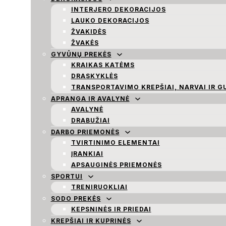
INTERJERO DEKORACIJOS
LAUKO DEKORACIJOS
ŽVAKIDĖS
ŽVAKĖS
GYVŪNŲ PREKĖS
KRAIKAS KATĖMS
DRASKYKLĖS
TRANSPORTAVIMO KREPŠIAI, NARVAI IR G
APRANGA IR AVALYNĖ
AVALYNĖ
DRABUŽIAI
DARBO PRIEMONĖS
TVIRTINIMO ELEMENTAI
ĮRANKIAI
APSAUGINĖS PRIEMONĖS
SPORTUI
TRENIRUOKLIAI
SODO PREKĖS
KEPSNINĖS IR PRIEDAI
KREPŠIAI IR KUPRINĖS