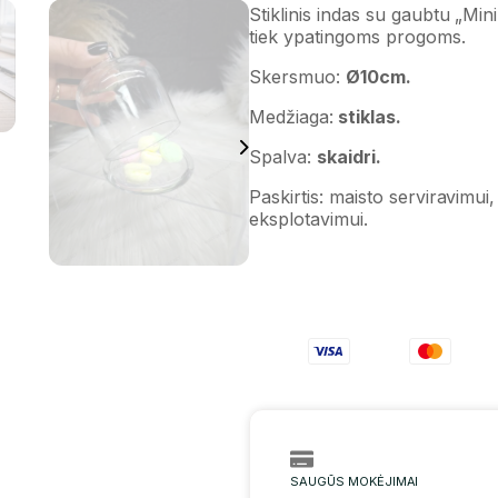
Stiklinis indas su gaubtu „Min
tiek ypatingoms progoms.
Skersmuo:
Ø10cm.
Medžiaga:
stiklas.
Spalva:
skaidri.
Paskirtis: maisto serviravimui
eksplotavimui.
SAUGŪS MOKĖJIMAI