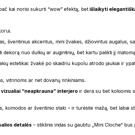
pač kai norisi sukurti “wow” efektą, bet
išlaikyti elegantiš
korui.
jas, šventinius akcentus, mini žvakes, džiovintus augalus,
dekorą nuo dulkių ar augintinių, bet kartu palikti jį matomą i
vakių estetikai: žvakė po skaidriu kupolu atrodo jaukiai ir yp
ms, vitrinoms ar net dovanų rinkiniams.
vizualiai “neapkrauna” interjero
ir dera su bet kokiomis 
s, komodos ar šventinio stalo – ir turėsite mažą, bet labai st
alios detalės
– stiklinis indas su gaubtu „Mini Cloche“ bus 