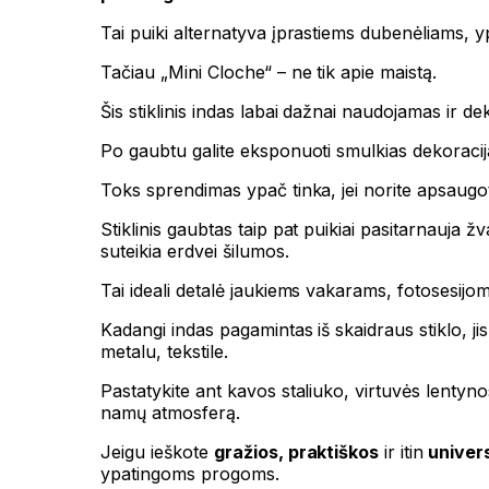
Tai puiki alternatyva įprastiems dubenėliams, y
Tačiau „Mini Cloche“ – ne tik apie maistą.
Šis stiklinis indas labai dažnai naudojamas ir de
Po gaubtu galite eksponuoti smulkias dekoraci
Toks sprendimas ypač tinka, jei norite apsaugoti 
Stiklinis gaubtas taip pat puikiai pasitarnauja ž
suteikia erdvei šilumos.
Tai ideali detalė jaukiems vakarams, fotosesijo
Kadangi indas pagamintas iš skaidraus stiklo, jis
metalu, tekstile.
Pastatykite ant kavos staliuko, virtuvės lentyno
namų atmosferą.
Jeigu ieškote
gražios, praktiškos
ir itin
univers
ypatingoms progoms.