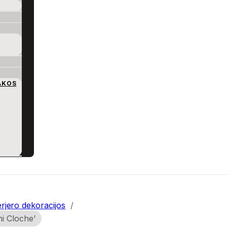
AKOS
erjero dekoracijos
/
ni Cloche’