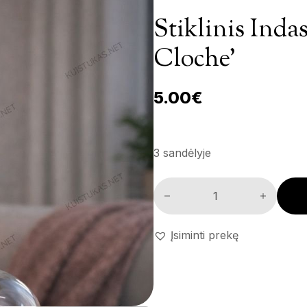
Stiklinis Ind
Cloche’
5.00
€
3 sandėlyje
Stiklinis indas su gaubtu 'Mini
Įsiminti prekę