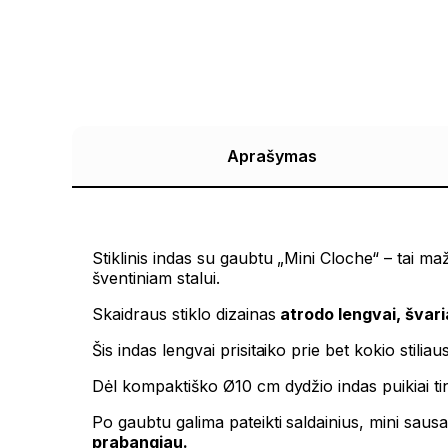
Aprašymas
Stiklinis indas su gaubtu „Mini Cloche“ – tai ma
šventiniam stalui.
Skaidraus stiklo dizainas
atrodo lengvai, švari
Šis indas lengvai prisitaiko prie bet kokio stili
Dėl kompaktiško Ø10 cm dydžio indas puikiai ti
Po gaubtu galima pateikti saldainius, mini saus
prabangiau.