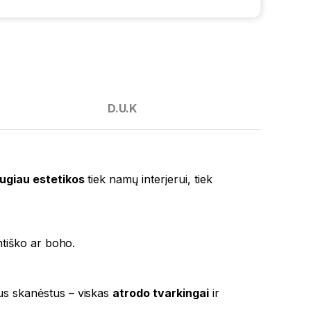
D.U.K
ugiau estetikos
tiek namų interjerui, tiek
antiško ar boho.
ius skanėstus – viskas
atrodo tvarkingai
ir