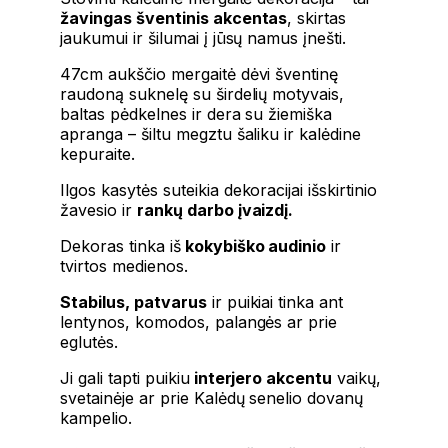
žavingas šventinis akcentas
, skirtas
jaukumui ir šilumai į jūsų namus įnešti.
47cm aukščio mergaitė dėvi šventinę
raudoną suknelę su širdelių motyvais,
baltas pėdkelnes ir dera su žiemiška
apranga – šiltu megztu šaliku ir kalėdine
kepuraite.
Ilgos kasytės suteikia dekoracijai išskirtinio
žavesio ir
rankų darbo įvaizdį.
Dekoras tinka iš
kokybiško audinio
ir
tvirtos medienos.
Stabilus, patvarus
ir puikiai tinka ant
lentynos, komodos, palangės ar prie
eglutės.
Ji gali tapti puikiu
interjero akcentu
vaikų,
svetainėje ar prie Kalėdų senelio dovanų
kampelio.