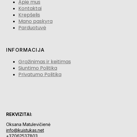
Apie mus
Kontaktai
Krepšelis
Mano paskyra
Parduotuvė
INFORMACIJA
Grąžinimas ir keitimas
Siuntimo Politika
Privatumo Politika
REKVIZITAI:
Oksana Matulevičienė
info@kuistukas.net
+37062537803