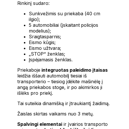
Rinkinį sudaro:
Sunkvežimis su priekaba (40 cm
ilgio);
5 automobiliai (įskaitant policijos
modelius);
Sraigtasparnis;
Eismo kūgis;
Eismo užtvara;
„STOP“ ženklas;
Įspėjamasis ženklas.
Priekaboje
integruotas paleidimo įtaisas
leidžia iššauti automobilį tiesiai iš
transporterio – tiesiog įdėkite mašinėlę į
angą priekabos stoge, ir po akimirkos ji
išlėks pro priekį.
Tai suteikia dinamišką ir įtraukiantį žaidimą.
Žaislas skirtas vaikams nuo 3 metų.
Spalvingi elementai
ir įvairios transporto