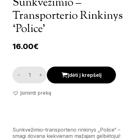
Sunkvežimio –
Transporterio Rinkinys
‘Police’
16.00
€
Sunkvežimio - transporterio rinkinys 'Police' kiekis
Įdėti į krepšelį
Įsiminti prekę
Sunkvežimio–transporterio rinkinys „Police“ –
smagi dovana kiekvienam mažajam gelbėtojui!