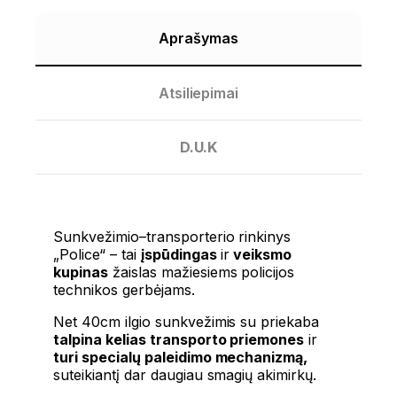
Aprašymas
Atsiliepimai
D.U.K
Sunkvežimio–transporterio rinkinys
„Police“ – tai
įspūdingas
ir
veiksmo
kupinas
žaislas mažiesiems policijos
technikos gerbėjams.
Net 40cm ilgio sunkvežimis su priekaba
talpina kelias transporto priemones
ir
turi specialų paleidimo mechanizmą,
suteikiantį dar daugiau smagių akimirkų.