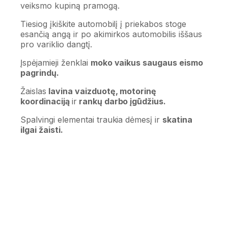
veiksmo kupiną pramogą.
Tiesiog įkiškite automobilį į priekabos stoge
esančią angą ir po akimirkos automobilis iššaus
pro variklio dangtį.
Įspėjamieji ženklai
moko vaikus saugaus eismo
pagrindų.
Žaislas
lavina vaizduotę, motorinę
koordinaciją
ir
rankų darbo įgūdžius.
Spalvingi elementai traukia dėmesį ir
skatina
ilgai žaisti.