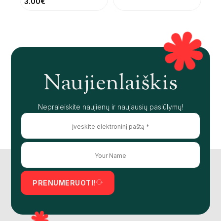
3.00
€
Naujienlaiškis
Nepraleiskite naujienų ir naujausių pasiūlymų!
PRENUMERUOTI!