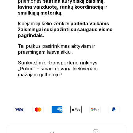
priemonės
skatina kūrybišką žaidimą,
lavina vaizduotę, rankų koordinaciją
ir
smulkiąją motoriką.
Įspėjamieji kelio ženklai
padeda vaikams
žaismingai susipažinti su saugaus eismo
pagrindais.
Tai puikus pasirinkimas aktyviam ir
prasmingam laisvalaikiui.
Sunkvežimio–transporterio rinkinys
„Police“ – smagi dovana kiekvienam
mažajam gelbėtojui!