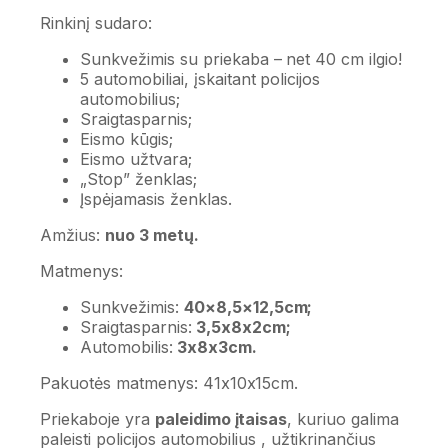
Rinkinį sudaro:
Sunkvežimis su priekaba – net 40 cm ilgio!
5 automobiliai, įskaitant policijos
automobilius;
Sraigtasparnis;
Eismo kūgis;
Eismo užtvara;
„Stop” ženklas;
Įspėjamasis ženklas.
Amžius:
nuo 3 metų.
Matmenys:
Sunkvežimis:
40×8,5×12,5cm;
Sraigtasparnis:
3,5x8x2cm;
Automobilis:
3x8x3cm.
Pakuotės matmenys: 41x10x15cm.
Priekaboje yra
paleidimo įtaisas
, kuriuo galima
paleisti policijos automobilius , užtikrinančius