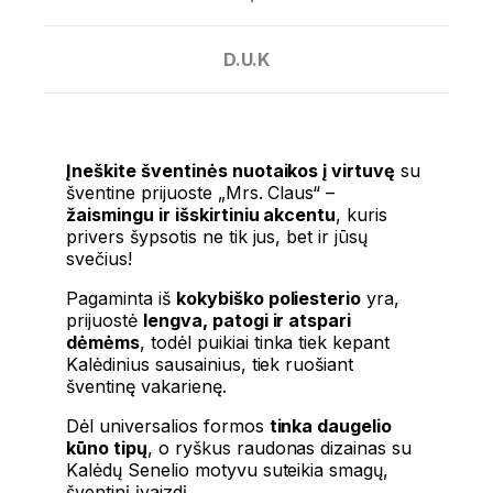
D.U.K
Įneškite šventinės nuotaikos į virtuvę
su
šventine prijuoste „Mrs. Claus“
–
žaismingu ir išskirtiniu akcentu
, kuris
privers šypsotis ne tik jus, bet ir jūsų
svečius!
Pagaminta iš
kokybiško poliesterio
yra,
prijuostė
lengva, patogi ir atspari
dėmėms
, todėl puikiai tinka tiek kepant
Kalėdinius sausainius, tiek ruošiant
šventinę vakarienę.
Dėl universalios formos
tinka daugelio
kūno tipų
, o ryškus raudonas dizainas su
Kalėdų Senelio motyvu suteikia smagų,
šventinį įvaizdį.