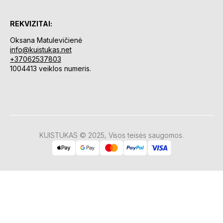
REKVIZITAI:
Oksana Matulevičienė
info@kuistukas.net
+37062537803
1004413 veiklos numeris.
KUISTUKAS © 2025, Visos teisės saugomos.