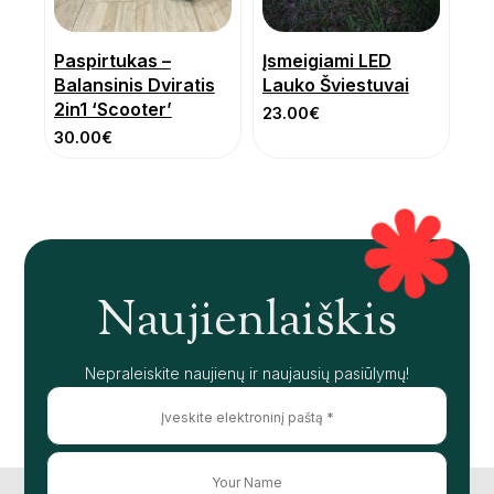
Paspirtukas –
Įsmeigiami LED
Balansinis Dviratis
Lauko Šviestuvai
2in1 ‘Scooter’
23.00
€
30.00
€
Naujienlaiškis
Nepraleiskite naujienų ir naujausių pasiūlymų!