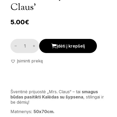
Claus’
5.00
€
Šventinė prijuostė 'Mrs. Claus' kiekis
Įdėti į krepšelį
Įsiminti prekę
Šventinė prijuostė „Mrs. Claus“
– tai
smagus
būdas pasitikti Kalėdas su šypsena
, stilingai ir
be dėmių!
Matmenys:
50x70cm.