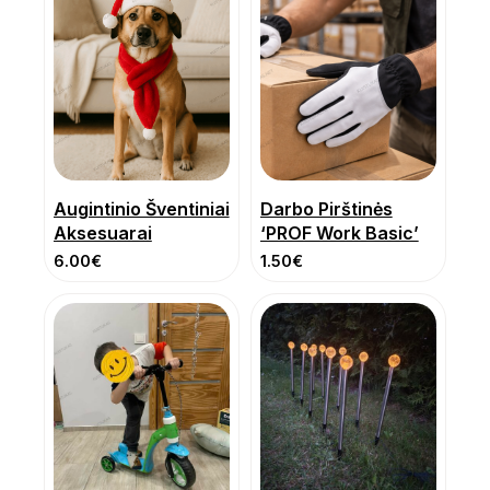
Augintinio Šventiniai
Darbo Pirštinės
Aksesuarai
‘PROF Work Basic’
6.00
€
1.50
€