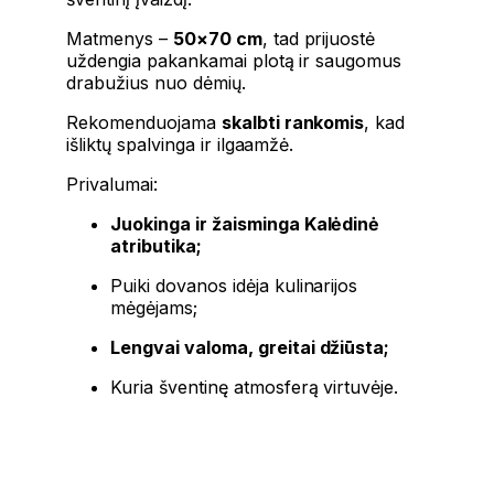
Matmenys –
50×70 cm
, tad prijuostė
uždengia pakankamai plotą ir saugomus
drabužius nuo dėmių.
Rekomenduojama
skalbti rankomis
, kad
išliktų spalvinga ir ilgaamžė.
Privalumai:
Juokinga ir žaisminga Kalėdinė
atributika;
Puiki dovanos idėja kulinarijos
mėgėjams;
Lengvai valoma, greitai džiūsta;
Kuria šventinę atmosferą virtuvėje.