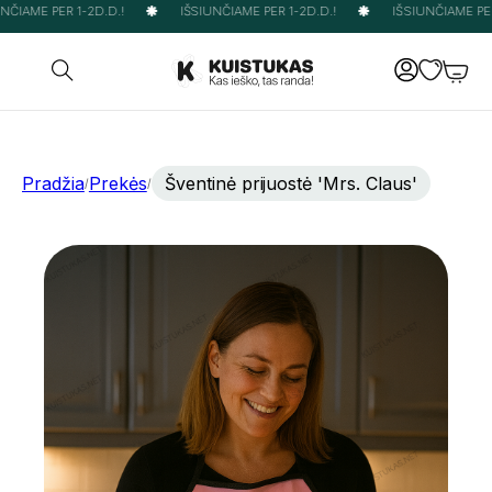
ČIAME PER 1-2D.D.!
IŠSIUNČIAME PER 1-2D.D.!
IŠSIUNČIAME PER 
Pradžia
Prekės
Šventinė prijuostė 'Mrs. Claus'
/
/