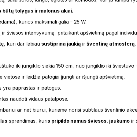
 būtų tolygus ir malonus akiai.
edama), kurios maksimali galia – 25 W.
ą ir šviesos intensyvumą, pritaikant apšvietimą pagal individu
, kuri dar labiau
sustiprina jaukią
ir
šventinę atmosferą.
štuko iki jungiklio siekia 150 cm, nuo jungiklio iki šviestuvo
vietose ir leidžia patogiai įjungti ar išjungti apšvietimą.
s yra paprastas ir patogus.
rtas naudoti vidaus patalpose.
mbariui ar net biurui, kuriame norisi subtilaus šventinio akc
lus
sprendimas, kuri
s pripildo namus šviesos, jaukumo
ir 