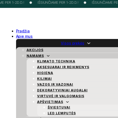
 PER 1-2D.D.!
IŠSIUNČIAME PER 1-2D.D.!
IŠSIUNČIAME PER 
Pradžia
Apie mus
Visos prekės
AKCIJOS
NAMAMS
KLIMATO TECHNIKA
AKSESUARAI IR REIKMENYS
HIGIENA
KILIMAI
VAZOS IR VAZONAI
DEKORATYVINIAI AUGALAI
VIRTUVĖ IR VALGOMASIS
APŠVIETIMAS
ŠVIESTUVAI
LED LEMPUTĖS