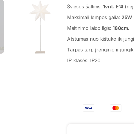
Šviesos šaltinis:
1vnt. E14
(neį
Maksimali lempos galia:
25W
Maitinimo laido ilgis:
180cm.
Atstumas nuo kištuko iki jungi
Tarpas tarp įrenginio ir jungik
IP klasės:
IP20