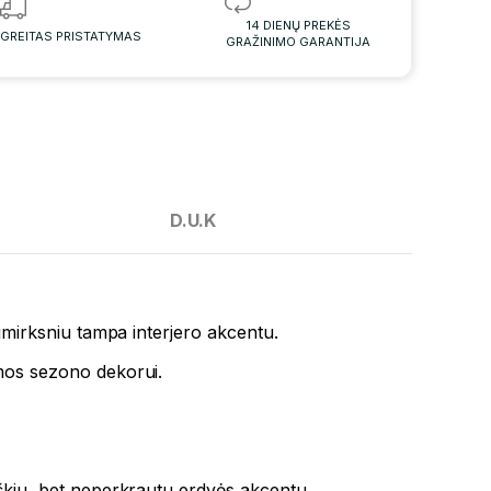
14 DIENŲ PREKĖS
GREITAS PRISTATYMAS
GRAŽINIMO GARANTIJA
D.U.K
kimirksniu tampa interjero akcentu.
emos sezono dekorui.
ryškiu, bet neperkrautu erdvės akcentu.