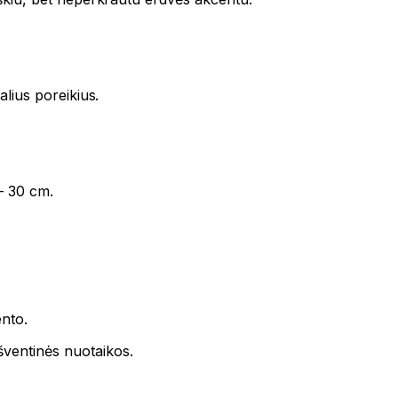
alius poreikius.
 – 30 cm.
ento.
šventinės nuotaikos.