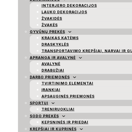
INTERJERO DEKORACIJOS
LAUKO DEKORACIJOS
ŽVAKIDĖS
ŽVAKĖS
GYVŪNŲ PREKĖS
KRAIKAS KATĖMS
DRASKYKLĖS
TRANSPORTAVIMO KREPŠIAI, NARVAI IR G
APRANGA IR AVALYNĖ
AVALYNĖ
DRABUŽIAI
DARBO PRIEMONĖS
TVIRTINIMO ELEMENTAI
ĮRANKIAI
APSAUGINĖS PRIEMONĖS
SPORTUI
TRENIRUOKLIAI
SODO PREKĖS
KEPSNINĖS IR PRIEDAI
KREPŠIAI IR KUPRINĖS