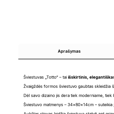
Aprašymas
Šviestuvas „Totto“ – tai
išskirtinis, elegantiška
Žvaigždės formos šviestuvo gaubtas skleidžia šv
Dėl savo dizaino jis dera tiek moderniame, tiek 
Šviestuvo matmenys – 34×80×14cm – suteikia ja
Aukštas stovas leidžia šviestuvą statyti ant gr