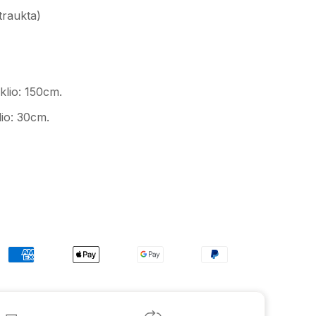
traukta)
klio:
150cm.
lio: 30cm.