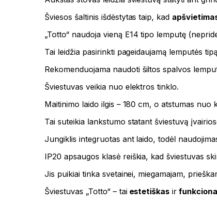
Šviesos šaltinis išdėstytas taip, kad
apšvietimas
„Totto“ naudoja vieną E14 tipo lemputę (neprid
Tai leidžia pasirinkti pageidaujamą lemputės tip
Rekomenduojama naudoti šiltos spalvos lemputę
Šviestuvas veikia nuo elektros tinklo.
Maitinimo laido ilgis – 180 cm, o atstumas nuo ki
Tai suteikia lankstumo statant šviestuvą įvairiose 
Jungiklis integruotas ant laido, todėl naudojima
IP20 apsaugos klasė reiškia, kad šviestuvas ski
Jis puikiai tinka svetainei, miegamajam, prieška
Šviestuvas „Totto“ – tai
estetiškas
ir
funkciona