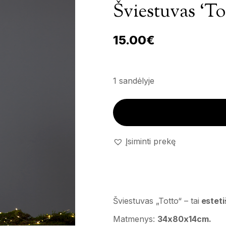
Šviestuvas ‘To
15.00
€
1 sandėlyje
Šviestuvas 'Totto' kiekis
Įsiminti prekę
Šviestuvas „Totto“ – tai
esteti
Matmenys:
34x80x14cm.