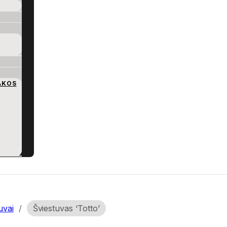
AKOS
uvai
/
Šviestuvas ‘Totto’