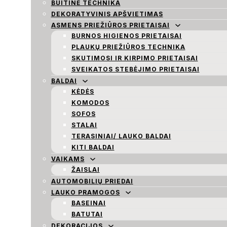
BUITINĖ TECHNIKA
DEKORATYVINIS APŠVIETIMAS
ASMENS PRIEŽIŪROS PRIETAISAI
BURNOS HIGIENOS PRIETAISAI
PLAUKŲ PRIEŽIŪROS TECHNIKA
SKUTIMOSI IR KIRPIMO PRIETAISAI
SVEIKATOS STEBĖJIMO PRIETAISAI
BALDAI
KĖDĖS
KOMODOS
SOFOS
STALAI
TERASINIAI/ LAUKO BALDAI
KITI BALDAI
VAIKAMS
ŽAISLAI
AUTOMOBILIŲ PRIEDAI
LAUKO PRAMOGOS
BASEINAI
BATUTAI
DEKORACIJOS