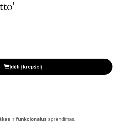
tto’
Įdėti į krepšelį
škas
ir
funkcionalus
sprendimas.