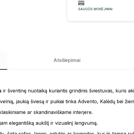
SAUGŪS MOKĖJIMAI
Atsiliepimai
s
ir šventinę nuotaiką kuriantis grindinis šviestuvas, kuris a
elnią, jaukią šviesą ir puikiai tinka Advento, Kalėdų bei ži
klasikiniame ar skandinaviškame interjere.
m elegantišką aukštį ir vizualinį lengvumą.
indų, šalia sofos, lango, eglutės ar komodos, kur jis tampa 