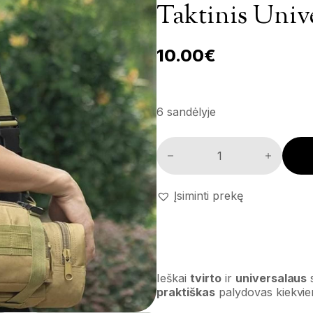
Taktinis Univ
10.00
€
6 sandėlyje
Taktinis universalus krepšys k
Įsiminti prekę
Ieškai
tvirto
ir
universalaus
s
praktiškas
palydovas kiekvien