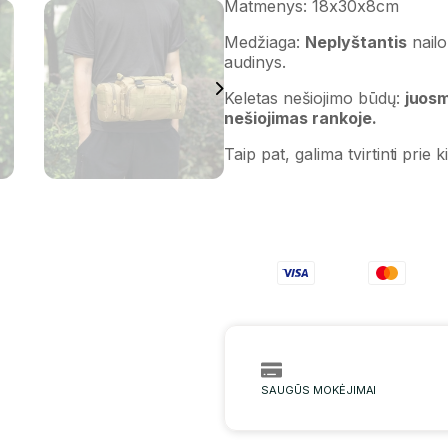
Matmenys: 18x30x8cm
Medžiaga:
Neplyštantis
nailo
audinys.
Keletas nešiojimo būdų:
juosm
nešiojimas rankoje.
Taip pat, galima tvirtinti prie k
SAUGŪS MOKĖJIMAI