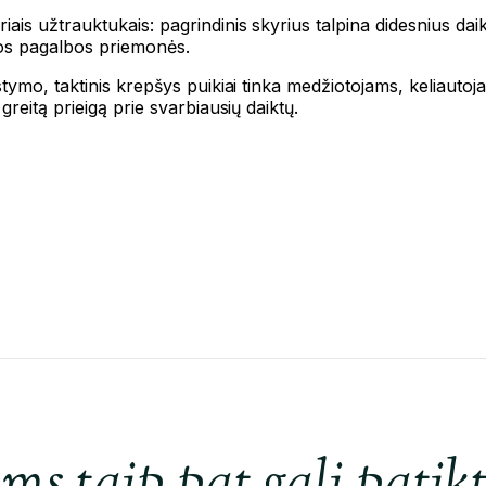
iais užtrauktukais: pagrindinis skyrius talpina didesnius da
sios pagalbos priemonės.
tymo, taktinis krepšys puikiai tinka medžiotojams, keliautoj
reitą prieigą prie svarbiausių daiktų.
ms taip pat gali patikt