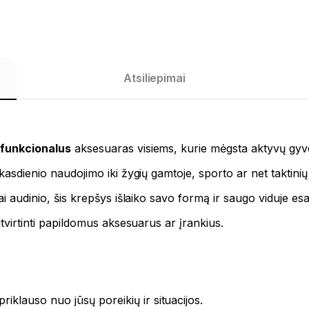
Atsiliepimai
r
funkcionalus
aksesuaras visiems, kurie mėgsta aktyvų gy
kasdienio naudojimo iki žygių gamtoje, sporto ar net taktinių 
iai audinio, šis krepšys išlaiko savo formą ir saugo viduje e
itvirtinti papildomus aksesuarus ar įrankius.
riklauso nuo jūsų poreikių ir situacijos.