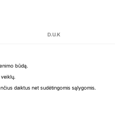
D.U.K
venimo būdą.
veiklų.
sančius daiktus net sudėtingomis sąlygomis.