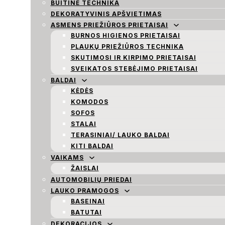
BUITINĖ TECHNIKA
DEKORATYVINIS APŠVIETIMAS
ASMENS PRIEŽIŪROS PRIETAISAI
BURNOS HIGIENOS PRIETAISAI
PLAUKŲ PRIEŽIŪROS TECHNIKA
SKUTIMOSI IR KIRPIMO PRIETAISAI
SVEIKATOS STEBĖJIMO PRIETAISAI
BALDAI
KĖDĖS
KOMODOS
SOFOS
STALAI
TERASINIAI/ LAUKO BALDAI
KITI BALDAI
VAIKAMS
ŽAISLAI
AUTOMOBILIŲ PRIEDAI
LAUKO PRAMOGOS
BASEINAI
BATUTAI
DEKORACIJOS