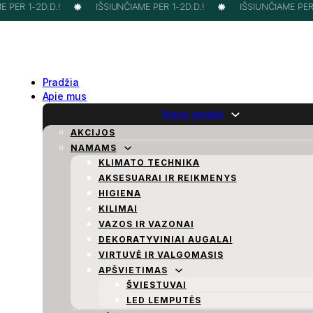
PER 1-2D.D.!
IŠSIUNČIAME PER 1-2D.D.!
IŠSIUNČIAME PER 1
Pradžia
Apie mus
Visos prekės
AKCIJOS
NAMAMS
KLIMATO TECHNIKA
AKSESUARAI IR REIKMENYS
HIGIENA
KILIMAI
VAZOS IR VAZONAI
DEKORATYVINIAI AUGALAI
VIRTUVĖ IR VALGOMASIS
APŠVIETIMAS
ŠVIESTUVAI
LED LEMPUTĖS