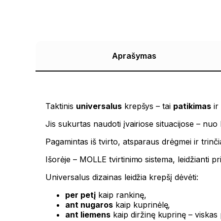
Aprašymas
Taktinis
universalus
krepšys – tai
patikimas
i
Jis sukurtas naudoti įvairiose situacijose – nuo 
Pagamintas iš tvirto, atsparaus drėgmei ir trinč
Išorėje – MOLLE tvirtinimo sistema, leidžianti pr
Universalus dizainas leidžia krepšį dėvėti:
per petį
kaip rankinę,
ant nugaros
kaip kuprinėlę,
ant liemens
kaip diržinę kuprinę – viskas p