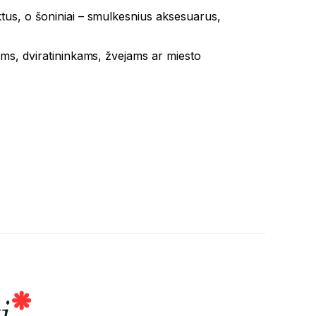
iktus, o šoniniai – smulkesnius aksesuarus,
ams, dviratininkams, žvejams ar miesto
i