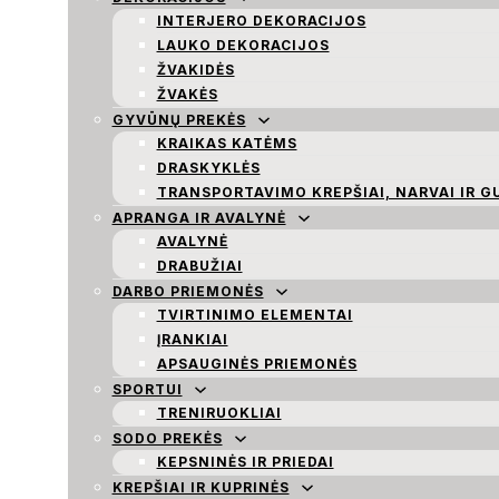
INTERJERO DEKORACIJOS
LAUKO DEKORACIJOS
ŽVAKIDĖS
ŽVAKĖS
GYVŪNŲ PREKĖS
KRAIKAS KATĖMS
DRASKYKLĖS
TRANSPORTAVIMO KREPŠIAI, NARVAI IR G
APRANGA IR AVALYNĖ
AVALYNĖ
DRABUŽIAI
DARBO PRIEMONĖS
TVIRTINIMO ELEMENTAI
ĮRANKIAI
APSAUGINĖS PRIEMONĖS
SPORTUI
TRENIRUOKLIAI
SODO PREKĖS
KEPSNINĖS IR PRIEDAI
KREPŠIAI IR KUPRINĖS