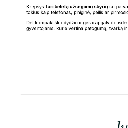
Krepšys
turi keletą užsegamų skyrių
su patvar
tokius kaip telefonas, piniginė, peilis ar pirmo
Dėl kompaktiško dydžio ir gerai apgalvoto išdės
gyventojams, kurie vertina patogumą, tvarką ir g
Ju