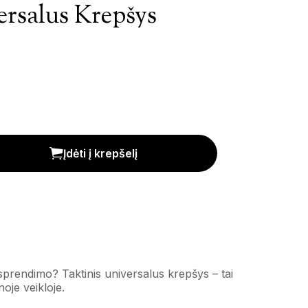
ersalus Krepšys
iekis
Įdėti į krepšelį
prendimo? Taktinis universalus krepšys – tai
oje veikloje.