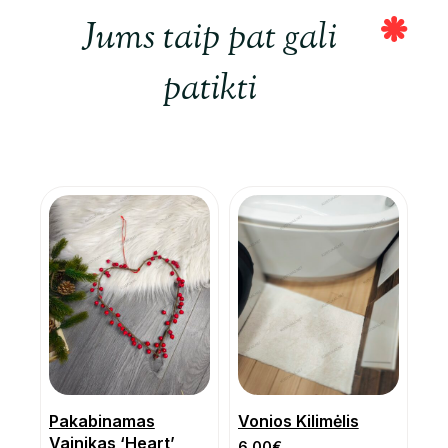
Jums taip pat gali
patikti
Pakabinamas
Vonios Kilimėlis
Vainikas ‘Heart’
6.00
€