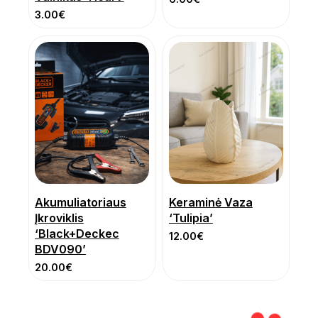
3.00
€
Akumuliatoriaus
Keraminė Vaza
Įkroviklis
‘Tulipia’
‘Black+Deckec
12.00
€
BDV090’
20.00
€