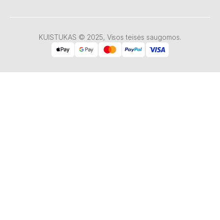
KUISTUKAS © 2025, Visos teisės saugomos.