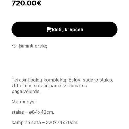
720.00
€
Terasinis baldų komplektas 'Eslöv' kiekis
Įdėti į krepšelį
Įsiminti prekę
Terasinį baldų komplektą ‘Eslöv’ sudaro stalas,
U formos sofa ir paminkštinimai su
pagalvėlėmis.
Matmenys:
stalas – ø84x42cm.
kampinė sofa – 320x74x70cm.