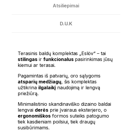
Atsiliepimai
D.U.K
Terasinis baldų komplektas „Eslöv“ – tai
stilingas
ir
funkcionalus
pasirinkimas jūsų
kiemui ar terasai.
Pagamintas iš patvarių, oro sąlygoms
atsparių medžiagų
, šis komplektas
užtikrina
ilgalaikį
naudojimą ir lengvą
priežiūrą.
Minimalistinio skandinaviško dizaino baldai
lengvai
derės
prie įvairaus eksterjero, o
ergonomiškos
formos suteiks patogumo
tiek kasdieniam poilsiui, tiek draugų
susibūrimams.