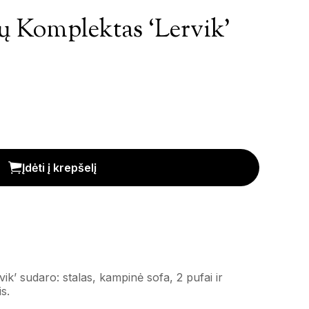
ų Komplektas ‘Lervik’
rvik' kiekis
Įdėti į krepšelį
ik’ sudaro: stalas, kampinė sofa, 2 pufai ir
s.