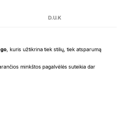
D.U.K
ngo
, kuris užtikrina tiek stilių, tiek atsparumą
darančios minkštos pagalvėlės suteikia dar