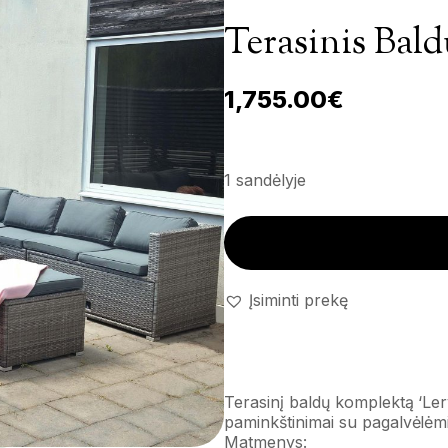
Terasinis Bald
1,755.00
€
1 sandėlyje
Terasinis baldų komplektas 'Le
Įsiminti prekę
Terasinį baldų komplektą ‘Lerv
paminkštinimai su pagalvėlėmi
Matmenys: