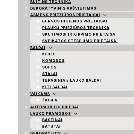
BUITINĖ TECHNIKA
DEKORATYVINIS APŠVIETIMAS
ASMENS PRIEŽIŪROS PRIETAISAI
BURNOS HIGIENOS PRIETAISAI
PLAUKŲ PRIEŽIŪROS TECHNIKA
SKUTIMOSI IR KIRPIMO PRIETAISAI
SVEIKATOS STEBĖJIMO PRIETAISAI
BALDAI
KĖDĖS
KOMODOS
SOFOS
STALAI
TERASINIAI/ LAUKO BALDAI
KITI BALDAI
VAIKAMS
ŽAISLAI
AUTOMOBILIŲ PRIEDAI
LAUKO PRAMOGOS
BASEINAI
BATUTAI
DEKORACIJOS