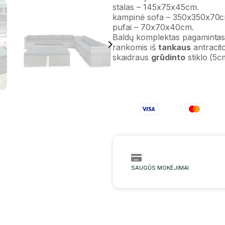
stalas – 145x75x45cm.
kampinė sofa – 350x350x70c
pufai – 70x70x40cm.
Baldų komplektas pagamintas 
rankomis iš
tankaus
antracito
skaidraus
grūdinto
stiklo (5c
SAUGŪS MOKĖJIMAI