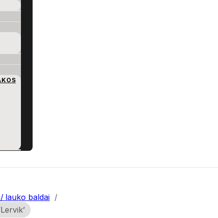
AKOS
i/ lauko baldai
/
Lervik’