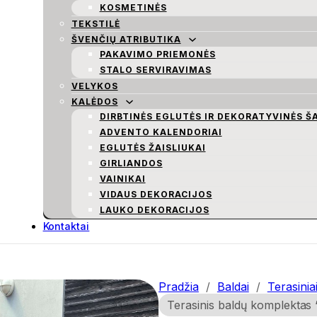
KOSMETINĖS
TEKSTILĖ
ŠVENČIŲ ATRIBUTIKA
PAKAVIMO PRIEMONĖS
STALO SERVIRAVIMAS
VELYKOS
KALĖDOS
DIRBTINĖS EGLUTĖS IR DEKORATYVINĖS Š
ADVENTO KALENDORIAI
EGLUTĖS ŽAISLIUKAI
GIRLIANDOS
VAINIKAI
VIDAUS DEKORACIJOS
LAUKO DEKORACIJOS
Kontaktai
Pradžia
/
Baldai
/
Terasinia
Terasinis baldų komplektas ‘