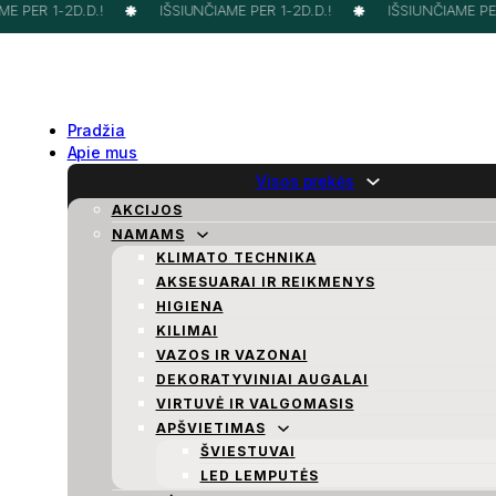
 PER 1-2D.D.!
IŠSIUNČIAME PER 1-2D.D.!
IŠSIUNČIAME PER 
Pradžia
Apie mus
Visos prekės
AKCIJOS
NAMAMS
KLIMATO TECHNIKA
AKSESUARAI IR REIKMENYS
HIGIENA
KILIMAI
VAZOS IR VAZONAI
DEKORATYVINIAI AUGALAI
VIRTUVĖ IR VALGOMASIS
APŠVIETIMAS
ŠVIESTUVAI
LED LEMPUTĖS