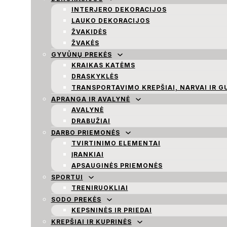
INTERJERO DEKORACIJOS
LAUKO DEKORACIJOS
ŽVAKIDĖS
ŽVAKĖS
GYVŪNŲ PREKĖS
KRAIKAS KATĖMS
DRASKYKLĖS
TRANSPORTAVIMO KREPŠIAI, NARVAI IR G
APRANGA IR AVALYNĖ
AVALYNĖ
DRABUŽIAI
DARBO PRIEMONĖS
TVIRTINIMO ELEMENTAI
ĮRANKIAI
APSAUGINĖS PRIEMONĖS
SPORTUI
TRENIRUOKLIAI
SODO PREKĖS
KEPSNINĖS IR PRIEDAI
KREPŠIAI IR KUPRINĖS