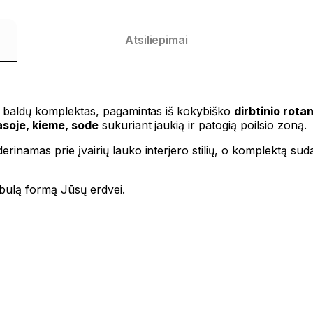
Atsiliepimai
nių baldų komplektas, pagamintas iš kokybiško
dirbtinio rota
asoje, kieme, sode
sukuriant jaukią ir patogią poilsio zoną.
derinamas prie įvairių lauko interjero stilių, o komplektą su
tobulą formą Jūsų erdvei.