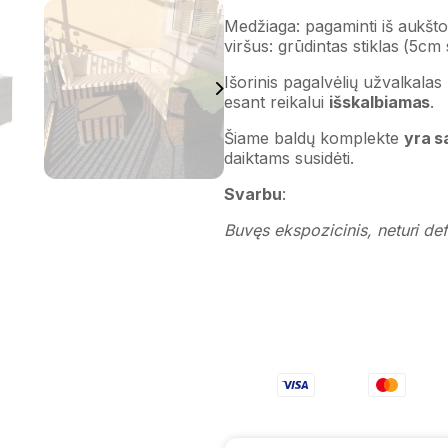
Medžiaga: pagaminti iš aukšto
viršus: grūdintas stiklas (5cm 
Išorinis pagalvėlių užvalkalas
esant reikalui
išskalbiamas
.
Šiame baldų komplekte
yra s
daiktams susidėti.
Svarbu
:
Buvęs ekspozicinis, neturi def