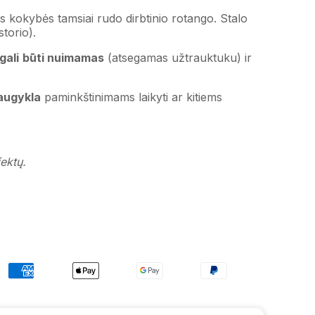
s kokybės tamsiai rudo dirbtinio rotango. Stalo
storio).
gali
būti nuimamas
(atsegamas užtrauktuku) ir
augykla
paminkštinimams laikyti ar kitiems
ektų.