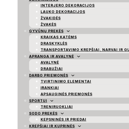
INTERJERO DEKORACIJOS
LAUKO DEKORACIJOS
ŽVAKIDĖS
ŽVAKĖS
GYVŪNŲ PREKĖS
KRAIKAS KATĖMS
DRASKYKLĖS
TRANSPORTAVIMO KREPŠIAI, NARVAI IR G
APRANGA IR AVALYNĖ
AVALYNĖ
DRABUŽIAI
DARBO PRIEMONĖS
TVIRTINIMO ELEMENTAI
ĮRANKIAI
APSAUGINĖS PRIEMONĖS
SPORTUI
TRENIRUOKLIAI
SODO PREKĖS
KEPSNINĖS IR PRIEDAI
KREPŠIAI IR KUPRINĖS