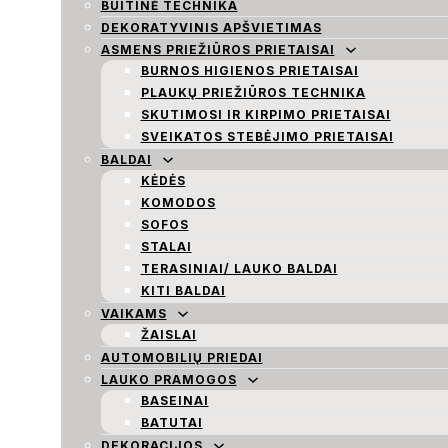
BUITINĖ TECHNIKA
DEKORATYVINIS APŠVIETIMAS
ASMENS PRIEŽIŪROS PRIETAISAI
BURNOS HIGIENOS PRIETAISAI
PLAUKŲ PRIEŽIŪROS TECHNIKA
SKUTIMOSI IR KIRPIMO PRIETAISAI
SVEIKATOS STEBĖJIMO PRIETAISAI
BALDAI
KĖDĖS
KOMODOS
SOFOS
STALAI
TERASINIAI/ LAUKO BALDAI
KITI BALDAI
VAIKAMS
ŽAISLAI
AUTOMOBILIŲ PRIEDAI
LAUKO PRAMOGOS
BASEINAI
BATUTAI
DEKORACIJOS