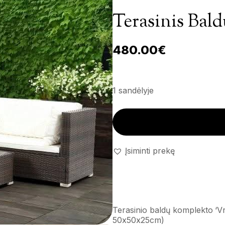
Terasinis Bal
480.00
€
1 sandėlyje
Terasinis baldų komplektas 'V
Įsiminti prekę
Terasinio baldų komplekto ‘
50x50x25cm)