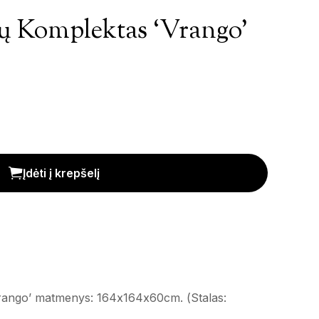
dų Komplektas ‘Vrango’
rango' kiekis
Įdėti į krepšelį
Vrango’ matmenys: 164x164x60cm. (Stalas: