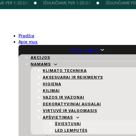
 PER 1-2D.D.!
IŠSIUNČIAME PER 1-2D.D.!
IŠSIUNČIAME PER 
Pradžia
Apie mus
Visos prekės
AKCIJOS
NAMAMS
KLIMATO TECHNIKA
AKSESUARAI IR REIKMENYS
HIGIENA
KILIMAI
VAZOS IR VAZONAI
DEKORATYVINIAI AUGALAI
VIRTUVĖ IR VALGOMASIS
APŠVIETIMAS
ŠVIESTUVAI
LED LEMPUTĖS