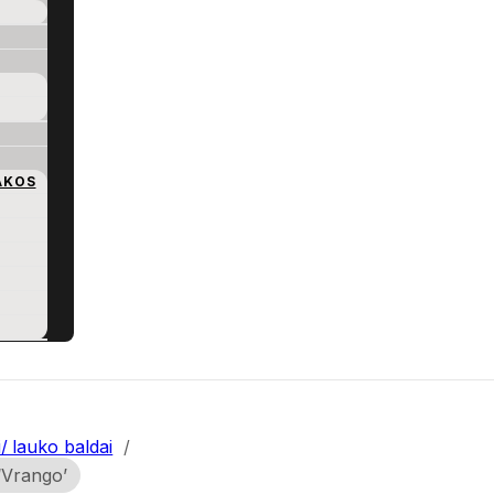
AKOS
i/ lauko baldai
/
‘Vrango’