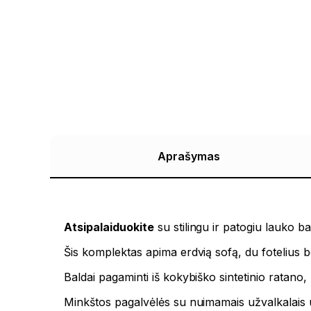
Aprašymas
Atsipalaiduokite
su stilingu ir patogiu lauko ba
Šis komplektas apima erdvią sofą, du fotelius be
Baldai pagaminti iš kokybiško sintetinio ratano,
Minkštos pagalvėlės su nuimamais užvalkalais u