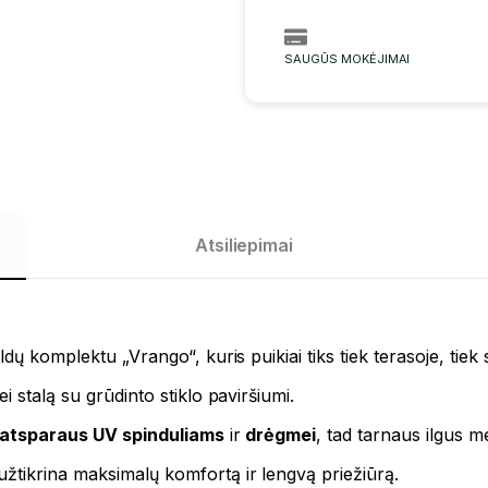
SAUGŪS MOKĖJIMAI
Atsiliepimai
ldų komplektu „Vrango“, kuris puikiai tiks tiek terasoje, tiek
i stalą su grūdinto stiklo paviršiumi.
atsparaus UV spinduliams
ir
drėgmei
, tad tarnaus ilgus m
žtikrina maksimalų komfortą ir lengvą priežiūrą.