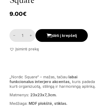
Square’
9.00
€
Universali dėžutė su skyreliais 'Nordic Square' kiekis
Įdėti į krepšelį
Įsiminti prekę
„Nordic Square“ – mažas, tačiau
labai
funkcionalus interjero akcentas,
kuris padeda
kurti organizuotą, stilingą ir harmoningą aplinką.
Matmenys:
23x23x7,3cm.
Medžiaga:
MDF plokštė, stiklas.