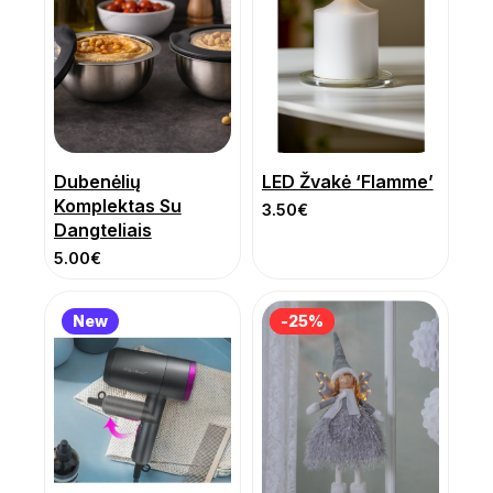
Dubenėlių
LED Žvakė ‘Flamme’
Komplektas Su
3.50
€
Dangteliais
5.00
€
New
-25%
-25%