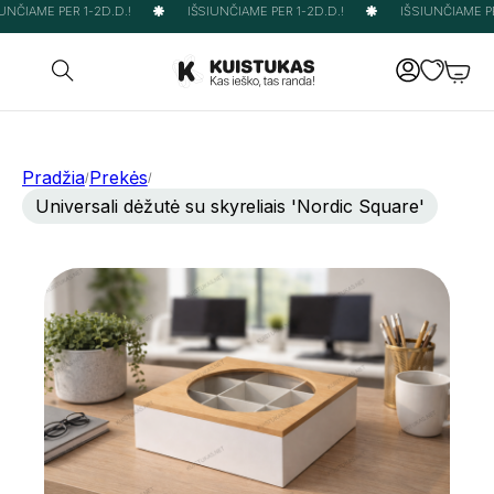
NČIAME PER 1-2D.D.!
IŠSIUNČIAME PER 1-2D.D.!
IŠSIUNČIAME PER
Pradžia
Prekės
/
/
Universali dėžutė su skyreliais 'Nordic Square'