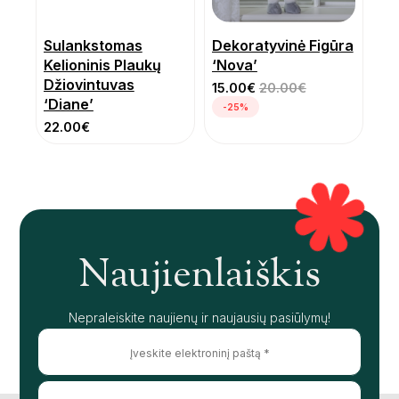
Sulankstomas
Dekoratyvinė Figūra
Kelioninis Plaukų
‘Nova’
Džiovintuvas
15.00
€
20.00
€
‘Diane’
-25%
22.00
€
Naujienlaiškis
Nepraleiskite naujienų ir naujausių pasiūlymų!