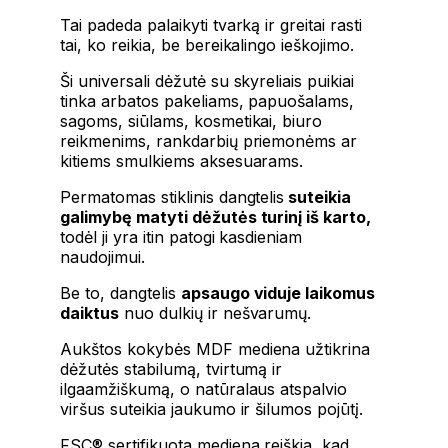
Tai padeda palaikyti tvarką ir greitai rasti
tai, ko reikia, be bereikalingo ieškojimo.
Ši universali dėžutė su skyreliais puikiai
tinka arbatos pakeliams, papuošalams,
sagoms, siūlams, kosmetikai, biuro
reikmenims, rankdarbių priemonėms ar
kitiems smulkiems aksesuarams.
Permatomas stiklinis dangtelis
suteikia
galimybę matyti dėžutės turinį iš karto,
todėl ji yra itin patogi kasdieniam
naudojimui.
Be to, dangtelis
apsaugo viduje laikomus
daiktus
nuo dulkių ir nešvarumų.
Aukštos kokybės MDF mediena užtikrina
dėžutės stabilumą, tvirtumą ir
ilgaamžiškumą, o natūralaus atspalvio
viršus suteikia jaukumo ir šilumos pojūtį.
FSC® sertifikuota mediena reiškia, kad