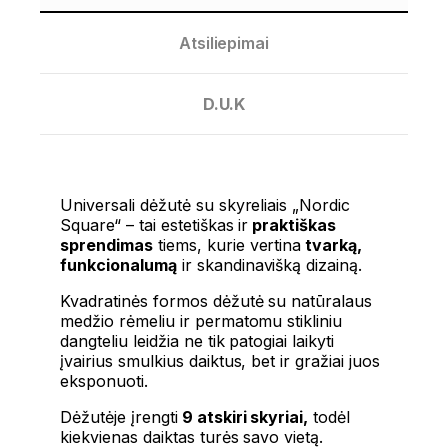
Atsiliepimai
D.U.K
Universali dėžutė su skyreliais „Nordic
Square“ – tai estetiškas ir
praktiškas
sprendimas
tiems, kurie vertina
tvarką,
funkcionalumą
ir skandinavišką dizainą.
Kvadratinės formos dėžutė su natūralaus
medžio rėmeliu ir permatomu stikliniu
dangteliu leidžia ne tik patogiai laikyti
įvairius smulkius daiktus, bet ir gražiai juos
eksponuoti.
Dėžutėje įrengti
9 atskiri skyriai,
todėl
kiekvienas daiktas turės savo vietą.