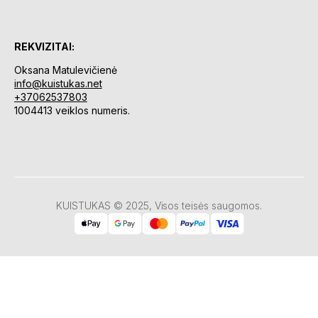
REKVIZITAI:
Oksana Matulevičienė
info@kuistukas.net
+37062537803
1004413 veiklos numeris.
KUISTUKAS © 2025, Visos teisės saugomos.