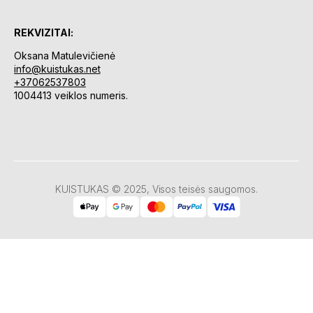
REKVIZITAI:
Oksana Matulevičienė
info@kuistukas.net
+37062537803
1004413 veiklos numeris.
KUISTUKAS © 2025, Visos teisės saugomos.