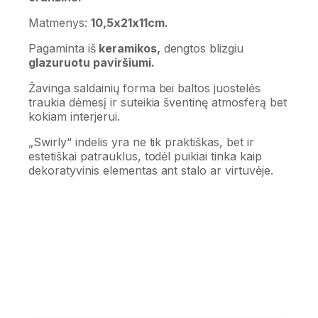
Matmenys:
10,5x21x11cm.
Pagaminta iš
keramikos,
dengtos blizgiu
glazuruotu paviršiumi.
Žavinga saldainių forma bei baltos juostelės
traukia dėmesį ir suteikia šventinę atmosferą bet
kokiam interjerui.
„Swirly“ indelis yra ne tik praktiškas, bet ir
estetiškai patrauklus, todėl puikiai tinka kaip
dekoratyvinis elementas ant stalo ar virtuvėje.