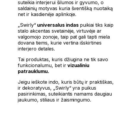
suteikia interjerui šilumos ir gyvumo, o
saldainių motyvas kuria šventišką nuotaiką
net ir kasdienėje aplinkoje.
„Swirly“
universalus indas
puikiai tiks kaip
stalo akcentas svetainėje, virtuvėje ar
valgomojo zonoje, taip pat gali tapti miela
dovana tiems, kurie vertina išskirtines
interjero detales.
Tai produktas, kuris džiugina ne tik savo
funkcionalumu, bet ir
vizualiniu
patrauklumu.
Jeigu ieškote indo, kuris būtų ir praktiškas,
ir dekoratyvus, „Swirly“ yra puikus
pasirinkimas, suteikiantis namams daugiau
jaukumo, stiliaus ir žaismingumo.