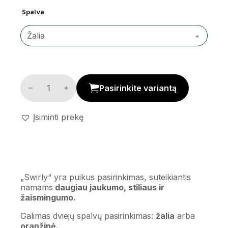
Spalva
Universalus indas 'Swirly' kiekis
Pasirinkite variantą
Įsiminti prekę
„Swirly“ yra puikus pasirinkimas, suteikiantis
namams
daugiau jaukumo, stiliaus ir
žaismingumo.
Galimas dviejų spalvų pasirinkimas:
žalia
arba
oranžinė.