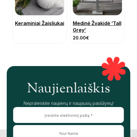
Keraminiai Žaisliukai
Medinė Žvakidė ‘Tall
Grey’
20.00
€
Naujienlaiškis
Nepraleiskite naujienų ir naujausių pasiūlymų!