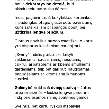
bet ir
dekoratyvinė detalė
, kuri
akimirksniu patraukia dėmesį.
Indas pagamintas iš kokybiškos keramikos
ir padengtas blizgiu glazūruotu paviršiumi,
kuris suteikia jam prabangos pojūtį bei
užtikrina lengvą priežiūrą.
Glotnus paviršius atrodo estetiškai, o kartu
yra atsparus kasdieniam naudojimui.
„Swirly“ indelis puikiai tiks laikyti
saldainiams, sausainiams, riešutams,
cukrui, arbatžolėms ar kitiems smulkiems
gardėsiams, taip pat gali būti naudojamas
papuošalams ar kitoms smulkmenoms
susidėti.
Galimybė rinktis iš dviejų spalvų
– žalios
arba oranžinės – leidžia lengvai priderinti
indą prie esamos namų spalvinės gamos.
Švelnūs, bet kartu ryškūs atspalviai