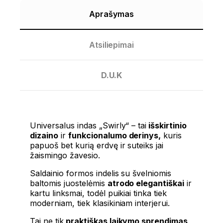
Aprašymas
Atsiliepimai
D.U.K
Universalus indas „Swirly“ – tai
išskirtinio
dizaino
ir
funkcionalumo derinys,
kuris
papuoš bet kurią erdvę ir suteiks jai
žaismingo žavesio.
Saldainio formos indelis su švelniomis
baltomis juostelėmis
atrodo elegantiškai
ir
kartu linksmai, todėl puikiai tinka tiek
moderniam, tiek klasikiniam interjerui.
Tai ne tik
praktiškas laikymo sprendimas
,