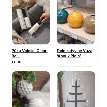
Pūkų Volelis ‘Clean
Dekoratyvinė Vaza
Roll’
‘Anouk Plain’
1.00
€