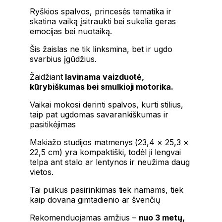
Ryškios spalvos, princesės tematika ir
skatina vaiką įsitraukti bei sukelia geras
emocijas bei nuotaiką.
Šis žaislas ne tik linksmina, bet ir ugdo
svarbius įgūdžius.
Žaidžiant
lavinama vaizduotė,
kūrybiškumas bei smulkioji motorika.
Vaikai mokosi derinti spalvos, kurti stilius,
taip pat ugdomas savarankiškumas ir
pasitikėjimas
Makiažo studijos matmenys (23,4 × 25,3 ×
22,5 cm) yra kompaktiški, todėl ji lengvai
telpa ant stalo ar lentynos ir neužima daug
vietos.
Tai puikus pasirinkimas tiek namams, tiek
kaip dovana gimtadienio ar švenčių
Rekomenduojamas amžius –
nuo ​​3 metų,