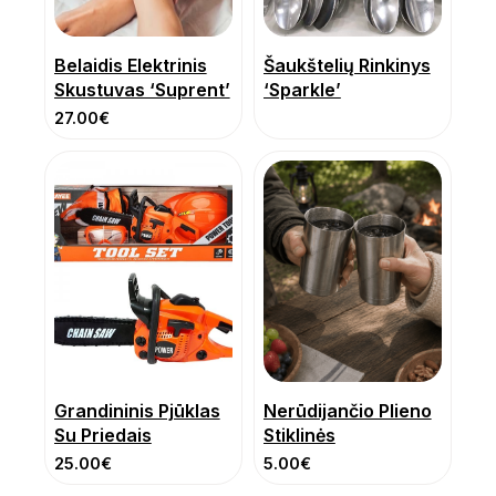
Belaidis Elektrinis
Šaukštelių Rinkinys
Skustuvas ‘Suprent’
‘Sparkle’
27.00
€
Grandininis Pjūklas
Nerūdijančio Plieno
Su Priedais
Stiklinės
25.00
€
5.00
€