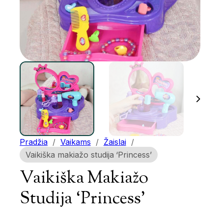
Pradžia
/
Vaikams
/
Žaislai
/
Vaikiška makiažo studija ‘Princess’
Vaikiška Makiažo
Studija ‘Princess’