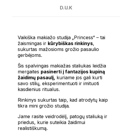
D.U.K
Vaikiška makiažo studija „Princess“ – tai
žaismingas ir
kūrybiškas rinkinys
,
sukurtas mažosioms grožio pasaulio
gerbėjoms.
Šis spalvingas makiažas staliukas leidžia
mergaites
pasinerti į fantazijos kupiną
žaidimų pasaulį,
kuriame jos gali kurti
savo stilių, eksperimentuoti ir imituoti
kasdienius ritualus.
Rinkinys sukurtas taip, kad atrodytų kaip
tikra mini grožio studija.
Jame rasite veidrodėlį, patogų staliuką ir
priedus, kurie suteikia žaidimui
realistiškumą.