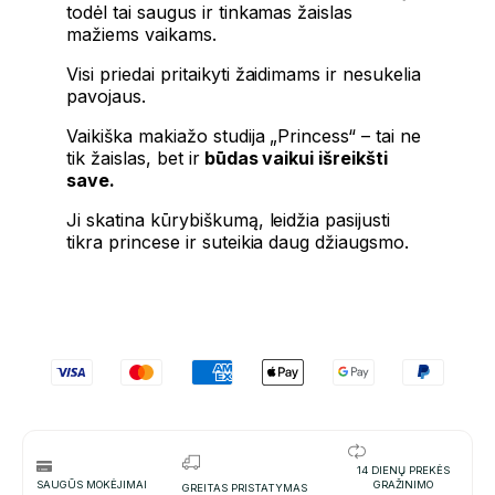
todėl tai saugus ir tinkamas žaislas
mažiems vaikams.
Visi priedai pritaikyti žaidimams ir nesukelia
pavojaus.
Vaikiška makiažo studija „Princess“ – tai ne
tik žaislas, bet ir
būdas vaikui išreikšti
save.
Ji skatina kūrybiškumą, leidžia pasijusti
tikra princese ir suteikia daug džiaugsmo.
14 DIENŲ PREKĖS
SAUGŪS MOKĖJIMAI
GRAŽINIMO
GREITAS PRISTATYMAS