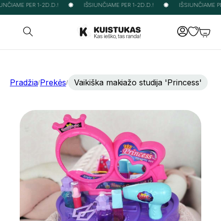
NČIAME PER 1-2D.D.!
IŠSIUNČIAME PER 1-2D.D.!
IŠSIUNČIAME PER
Pradžia
Prekės
Vaikiška makiažo studija 'Princess'
/
/