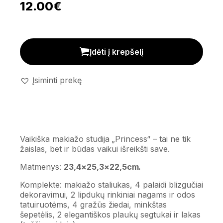
12.00
€
Vaikiška makiažo studija 'Princess' kiekis
Įdėti į krepšelį
Įsiminti prekę
Vaikiška makiažo studija „Princess“ – tai ne tik
žaislas, bet ir būdas vaikui išreikšti save.
Matmenys:
23,4×25,3×22,5cm.
Komplekte: makiažo staliukas, 4 palaidi blizgučiai
dekoravimui, 2 lipdukų rinkiniai nagams ir odos
tatuiruotėms, 4 gražūs žiedai, minkštas
šepetėlis, 2 elegantiškos plaukų segtukai ir lakas