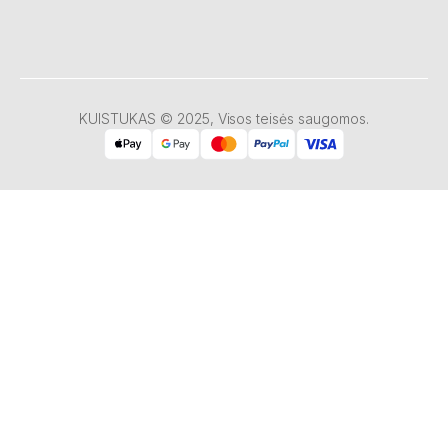
KUISTUKAS © 2025, Visos teisės saugomos.