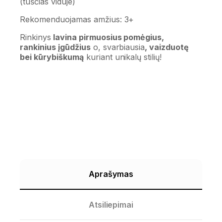
(tuščias viduje)
Rekomenduojamas amžius: 3+
Rinkinys
lavina pirmuosius pomėgius,
rankinius įgūdžius
o, svarbiausia
, vaizduotę
bei kūrybiškumą
kuriant unikalų stilių!
Aprašymas
Atsiliepimai