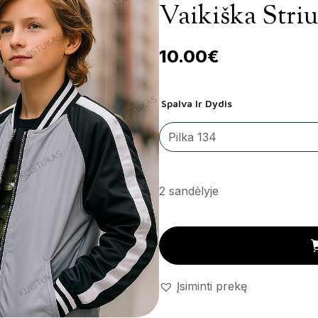
Vaikiška Striu
10.00
€
Spalva Ir Dydis
2 sandėlyje
Vaikiška striukė 'Ellos' kiekis
Įsiminti prekę