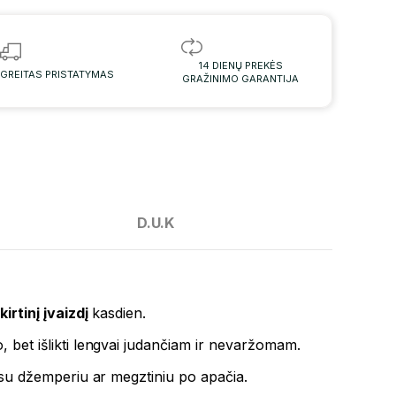
14 DIENŲ PREKĖS
GREITAS PRISTATYMAS
GRAŽINIMO GARANTIJA
D.U.K
kirtinį įvaizdį
kasdien.
, bet išlikti lengvai judančiam ir nevaržomam.
nt su džemperiu ar megztiniu po apačia.