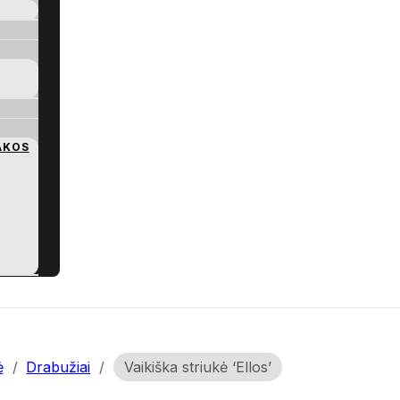
AKOS
ė
/
Drabužiai
/
Vaikiška striukė ‘Ellos’