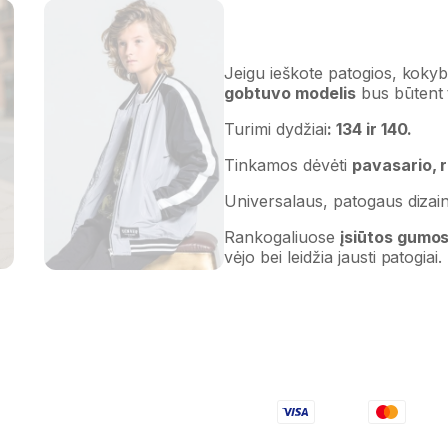
Jeigu ieškote patogios, kokybi
gobtuvo modelis
bus būtent t
Turimi dydžiai
: 134 ir 140.
Tinkamos dėvėti
pavasario, 
Universalaus, patogaus dizai
Rankogaliuose
įsiūtos gumo
vėjo bei leidžia jausti patogiai.