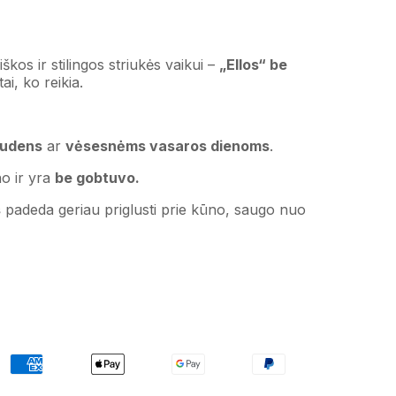
škos ir stilingos striukės vaikui –
„Ellos“ be
ai, ko reikia.
rudens
ar
vėsesnėms vasaros dienoms
.
no ir yra
be gobtuvo.
s
padeda geriau priglusti prie kūno, saugo nuo