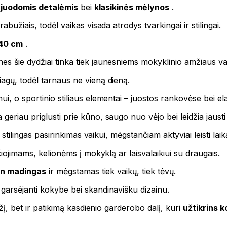
u juodomis detalėmis
bei
klasikinės mėlynos
.
abužiais, todėl vaikas visada atrodys tvarkingai ir stilingai.
140 cm
.
es šie dydžiai tinka tiek jaunesniems mokyklinio amžiaus va
agų, todėl tarnaus ne vieną dieną.
, o sportinio stiliaus elementai – juostos rankovėse bei elasti
eriau priglusti prie kūno, saugo nuo vėjo bei leidžia jausti 
 stilingas pasirinkimas vaikui, mėgstančiam aktyviai leisti laik
čiojimams, kelionėms į mokyklą ar laisvalaikiui su draugais.
in madingas
ir mėgstamas tiek vaikų, tiek tėvų.
 garsėjanti kokybe bei skandinavišku dizainu.
užį, bet ir patikimą kasdienio garderobo dalį, kuri
užtikrins 