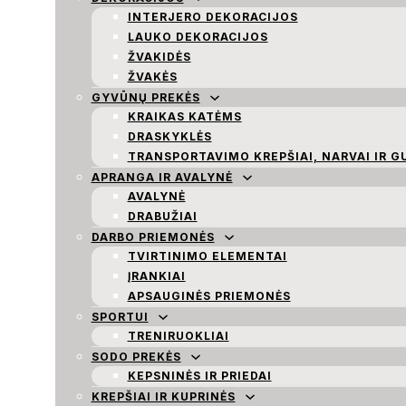
INTERJERO DEKORACIJOS
LAUKO DEKORACIJOS
ŽVAKIDĖS
ŽVAKĖS
GYVŪNŲ PREKĖS
KRAIKAS KATĖMS
DRASKYKLĖS
TRANSPORTAVIMO KREPŠIAI, NARVAI IR G
APRANGA IR AVALYNĖ
AVALYNĖ
DRABUŽIAI
DARBO PRIEMONĖS
TVIRTINIMO ELEMENTAI
ĮRANKIAI
APSAUGINĖS PRIEMONĖS
SPORTUI
TRENIRUOKLIAI
SODO PREKĖS
KEPSNINĖS IR PRIEDAI
KREPŠIAI IR KUPRINĖS