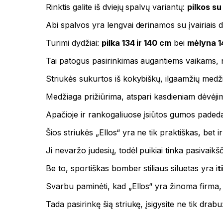
Rinktis galite iš dviejų spalvų variantų:
pilkos s
Abi spalvos yra lengvai derinamos su įvairiais dr
Turimi dydžiai:
pilka 134 ir 140 cm
bei
mėlyna 
Tai patogus pasirinkimas augantiems vaikams, n
Striukės sukurtos iš kokybiškų, ilgaamžių medži
Medžiaga prižiūrima, atspari kasdieniam dėvėjimui
Apačioje ir rankogaliuose įsiūtos gumos padeda g
Šios striukės „Ellos“ yra ne tik praktiškas, bet ir
Ji nevaržo judesių, todėl puikiai tinka pasivaikš
Be to, sportiškas bomber stiliaus siluetas yra i
t
Svarbu paminėti, kad „Ellos“ yra žinoma firma,
Tada pasirinkę šią striukę, įsigysite ne tik drab