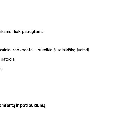
ikams, tiek paaugliams.
niai rankogaliai – suteikia šiuolaikišką įvaizdį.
patogiai.
ą.
komfortą ir patrauklumą.