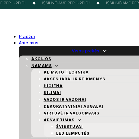
PER 1-2D.D.!
IŠSIUNČIAME PER 1-2D.D.!
IŠSIUNČIAME PER 1
Pradžia
Apie mus
Visos prekės
AKCIJOS
NAMAMS
KLIMATO TECHNIKA
AKSESUARAI IR REIKMENYS
HIGIENA
KILIMAI
VAZOS IR VAZONAI
DEKORATYVINIAI AUGALAI
VIRTUVĖ IR VALGOMASIS
APŠVIETIMAS
ŠVIESTUVAI
LED LEMPUTĖS