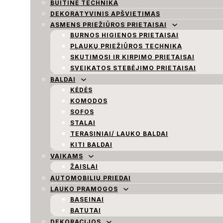
BUITINĖ TECHNIKA
DEKORATYVINIS APŠVIETIMAS
ASMENS PRIEŽIŪROS PRIETAISAI
BURNOS HIGIENOS PRIETAISAI
PLAUKŲ PRIEŽIŪROS TECHNIKA
SKUTIMOSI IR KIRPIMO PRIETAISAI
SVEIKATOS STEBĖJIMO PRIETAISAI
BALDAI
KĖDĖS
KOMODOS
SOFOS
STALAI
TERASINIAI/ LAUKO BALDAI
KITI BALDAI
VAIKAMS
ŽAISLAI
AUTOMOBILIŲ PRIEDAI
LAUKO PRAMOGOS
BASEINAI
BATUTAI
DEKORACIJOS