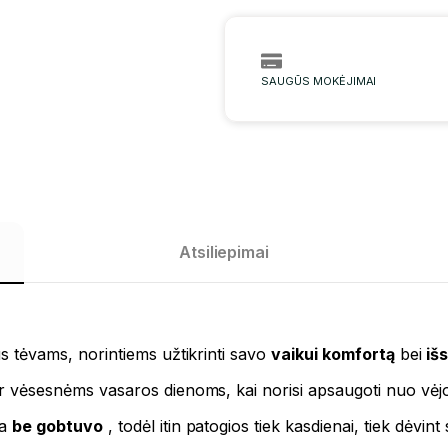
SAUGŪS MOKĖJIMAI
Atsiliepimai
s tėvams, norintiems užtikrinti savo
vaikui komfortą
bei
išs
s ar vėsesnėms vasaros dienoms, kai norisi apsaugoti nuo vėjo
ra
be gobtuvo
, todėl itin patogios tiek kasdienai, tiek dėvi