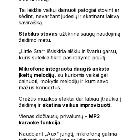
Tai leidžia vaikui dainuoti patogiai stovint ar
sėdint, nevaržant judesių ir skatinant laisvą
saviraišką.
Stabilus stovas
užtikrina saugų naudojimą
žaidimo metu.
„Little Star“ išsiskiria aiškiu ir švariu garsu,
kuris suteikia tikro pasirodymo pojūtį.
Mikrofone integruota daug iš anksto
įkeltų melodijų,
su kuriomis vaikai gali
dainuoti, mokytis melodijų ir kurti savo
mažus koncertus.
Gražūs muzikos efektai dar labiau įtraukia į
žaidimą ir
skatina vaikus improvizuoti.
Vienas didžiausių privalumų –
MP3
karaoke funkcija
.
Naudojant „Aux“ jungtį, mikrofoną galima
prijungti prie telefono ar kito garso