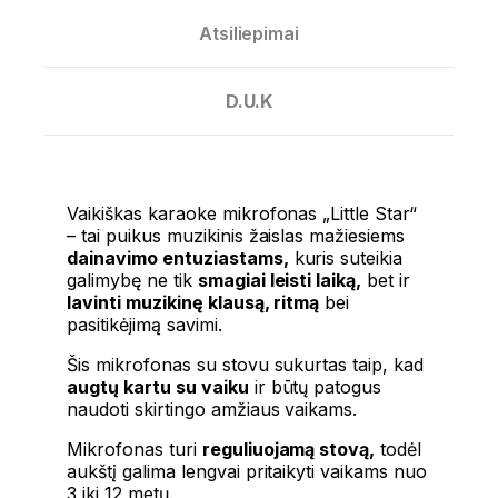
Atsiliepimai
D.U.K
Vaikiškas karaoke mikrofonas „Little Star“
– tai puikus muzikinis žaislas mažiesiems
dainavimo entuziastams,
kuris suteikia
galimybę ne tik
smagiai leisti laiką,
bet ir
lavinti muzikinę klausą, ritmą
bei
pasitikėjimą savimi.
Šis mikrofonas su stovu sukurtas taip, kad
augtų kartu su vaiku
ir būtų patogus
naudoti skirtingo amžiaus vaikams.
Mikrofonas turi
reguliuojamą stovą,
todėl
aukštį galima lengvai pritaikyti vaikams nuo
3 iki 12 metų.