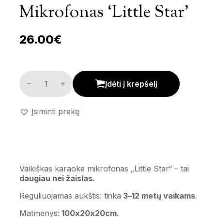
Mikrofonas ‘Little Star’
26.00
€
Vaikiškas karaoke mikrofonas 'Little Star' kiekis
Įdėti į krepšelį
Įsiminti prekę
Vaikiškas karaoke mikrofonas „Little Star“ – tai
daugiau nei žaislas.
Reguliuojamas aukštis: tinka
3–12 metų vaikams
.
Matmenys:
100x20x20cm.