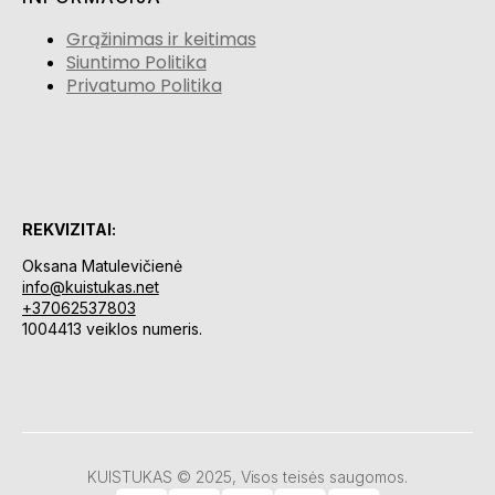
Grąžinimas ir keitimas
Siuntimo Politika
Privatumo Politika
REKVIZITAI:
Oksana Matulevičienė
info@kuistukas.net
+37062537803
1004413 veiklos numeris.
KUISTUKAS © 2025, Visos teisės saugomos.