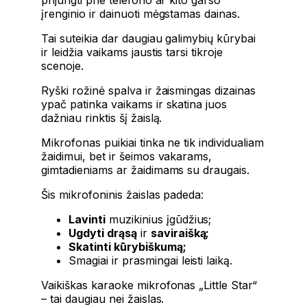
įrenginio ir dainuoti mėgstamas dainas.
Tai suteikia dar daugiau galimybių kūrybai
ir leidžia vaikams jaustis tarsi tikroje
scenoje.
Ryški rožinė spalva ir žaismingas dizainas
ypač patinka vaikams ir skatina juos
dažniau rinktis šį žaislą.
Mikrofonas puikiai tinka ne tik individualiam
žaidimui, bet ir šeimos vakarams,
gimtadieniams ar žaidimams su draugais.
Šis mikrofoninis žaislas padeda:
Lavinti
muzikinius įgūdžius;
Ugdyti drąsą
ir
saviraišką;
Skatinti kūrybiškumą;
Smagiai ir prasmingai leisti laiką.
Vaikiškas karaoke mikrofonas „Little Star“
– tai daugiau nei žaislas.