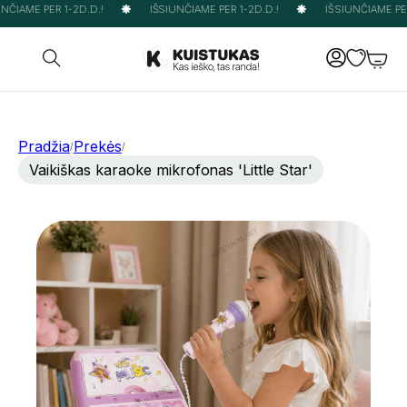
ČIAME PER 1-2D.D.!
IŠSIUNČIAME PER 1-2D.D.!
IŠSIUNČIAME PER 
Pradžia
Prekės
/
/
Vaikiškas karaoke mikrofonas 'Little Star'