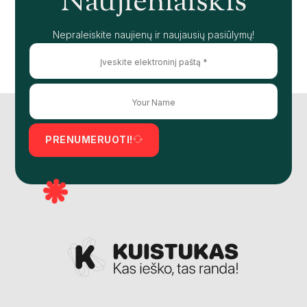
Naujienlaiškis
Nepraleiskite naujienų ir naujausių pasiūlymų!
PRENUMERUOTI!