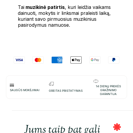
Tai
muzikinė patirtis
, kuri leidžia vaikams
dainuoti, mokytis ir linksmai praleisti laiką,
kuriant savo pirmuosius muzikinius
pasirodymus namuose.
14 DIENŲ PREKĖS
SAUGŪS MOKĖJIMAI
GRAŽINIMO
GREITAS PRISTATYMAS
GARANTIJA
Jums taip pat gali