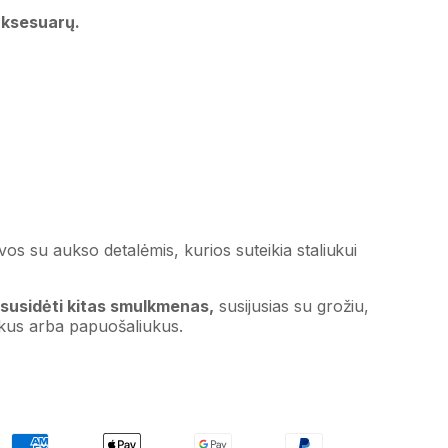
aksesuarų.
vos su aukso detalėmis, kurios suteikia staliukui
susidėti kitas smulkmenas,
susijusias su grožiu,
kus arba papuošaliukus.