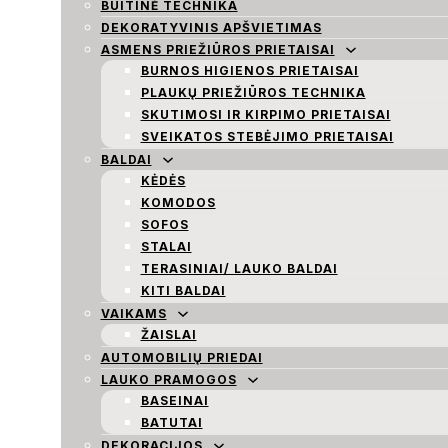
BUITINĖ TECHNIKA
DEKORATYVINIS APŠVIETIMAS
ASMENS PRIEŽIŪROS PRIETAISAI
BURNOS HIGIENOS PRIETAISAI
PLAUKŲ PRIEŽIŪROS TECHNIKA
SKUTIMOSI IR KIRPIMO PRIETAISAI
SVEIKATOS STEBĖJIMO PRIETAISAI
BALDAI
KĖDĖS
KOMODOS
SOFOS
STALAI
TERASINIAI/ LAUKO BALDAI
KITI BALDAI
VAIKAMS
ŽAISLAI
AUTOMOBILIŲ PRIEDAI
LAUKO PRAMOGOS
BASEINAI
BATUTAI
DEKORACIJOS