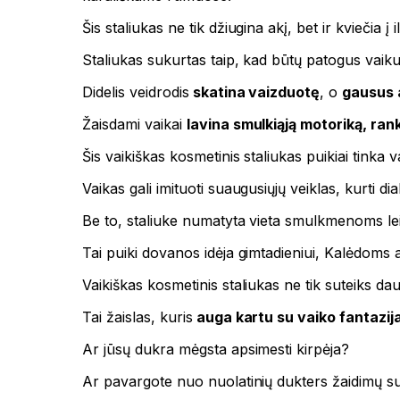
Šis staliukas ne tik džiugina akį, bet ir kviečia į i
Staliukas sukurtas taip, kad būtų patogus vaikui
Didelis veidrodis
skatina vaizduotę
, o
gausus 
Žaisdami vaikai
lavina smulkiąją motoriką, rank
Šis vaikiškas kosmetinis staliukas puikiai tinka
Vaikas gali imituoti suaugusiųjų veiklas, kurti di
Be to, staliuke numatyta vieta smulkmenoms leid
Tai puiki dovanos idėja gimtadieniui, Kalėdoms ar
Vaikiškas kosmetinis staliukas ne tik suteiks da
Tai žaislas, kuris
auga kartu su vaiko fantazij
Ar jūsų dukra mėgsta apsimesti kirpėja?
Ar pavargote nuo nuolatinių dukters žaidimų su 