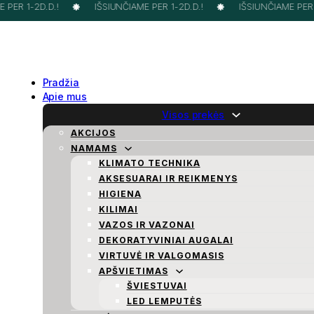
PER 1-2D.D.!
IŠSIUNČIAME PER 1-2D.D.!
IŠSIUNČIAME PER 1-
Pradžia
Apie mus
Visos prekės
AKCIJOS
NAMAMS
KLIMATO TECHNIKA
AKSESUARAI IR REIKMENYS
HIGIENA
KILIMAI
VAZOS IR VAZONAI
DEKORATYVINIAI AUGALAI
VIRTUVĖ IR VALGOMASIS
APŠVIETIMAS
ŠVIESTUVAI
LED LEMPUTĖS