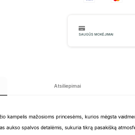
SAUGŪS MOKĖJIMAI
Atsiliepimai
grožio kampelis mažosioms princesėms, kurios mėgsta vaidme
s aukso spalvos detalėmis, sukuria tikrą pasakišką atmosferą