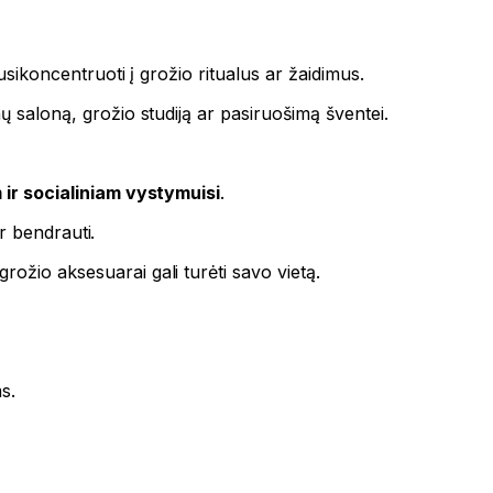
usikoncentruoti į grožio ritualus ar žaidimus.
enų saloną, grožio studiją ar pasiruošimą šventei.
 ir socialiniam vystymuisi
.
ir bendrauti.
 grožio aksesuarai gali turėti savo vietą.
s.