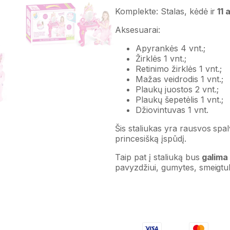
Komplekte: Stalas, kėdė ir
11 
Aksesuarai:
Apyrankės 4 vnt.;
Žirklės 1 vnt.;
Retinimo žirklės 1 vnt.;
Mažas veidrodis 1 vnt.;
Plaukų juostos 2 vnt.;
Plaukų šepetėlis 1 vnt.;
Džiovintuvas 1 vnt.
Šis staliukas yra rausvos spal
princesišką įspūdį.
Taip pat į staliuką bus
galima 
pavyzdžiui, gumytes, smeigtu