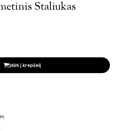
metinis Staliukas
kiekis
Įdėti į krepšelį
m.
.