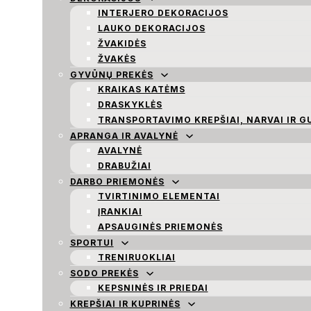
INTERJERO DEKORACIJOS
LAUKO DEKORACIJOS
ŽVAKIDĖS
ŽVAKĖS
GYVŪNŲ PREKĖS
KRAIKAS KATĖMS
DRASKYKLĖS
TRANSPORTAVIMO KREPŠIAI, NARVAI IR G
APRANGA IR AVALYNĖ
AVALYNĖ
DRABUŽIAI
DARBO PRIEMONĖS
TVIRTINIMO ELEMENTAI
ĮRANKIAI
APSAUGINĖS PRIEMONĖS
SPORTUI
TRENIRUOKLIAI
SODO PREKĖS
KEPSNINĖS IR PRIEDAI
KREPŠIAI IR KUPRINĖS