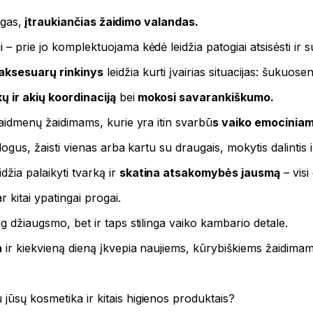
lgas,
įtraukiančias žaidimo valandas.
 – prie jo komplektuojama kėdė leidžia patogiai atsisėsti ir s
aksesuarų rinkinys
leidžia kurti įvairias situacijas: šukuos
ų ir akių koordinaciją
bei
mokosi savarankiškumo.
 vaidmenų žaidimams, kurie yra itin svarbū
s vaiko emociniam
alogus, žaisti vienas arba kartu su draugais, mokytis dalintis 
žia palaikyti tvarką ir
skatina atsakomybės jausmą
– visi
 kitai ypatingai progai.
ug džiaugsmo, bet ir taps stilinga vaiko kambario detale.
a
ir kiekvieną dieną įkvepia naujiems, kūrybiškiems žaidimam
jūsų kosmetika ir kitais higienos produktais?