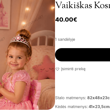
Vaikiškas Kos
40.00
€
1 sandėlyje
Vaikiškas kosmetinis staliukas 
Įsiminti prekę
Stalo matmenys:
82x48x23c
Kėdės matmenys:
41×23,5cm