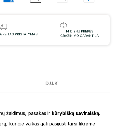
14 DIENŲ PREKĖS
GREITAS PRISTATYMAS
GRAŽINIMO GARANTIJA
D.U.K
nų žaidimus, pasakas ir
kūrybišką saviraišką.
, kurioje vaikas gali pasijusti tarsi tikrame