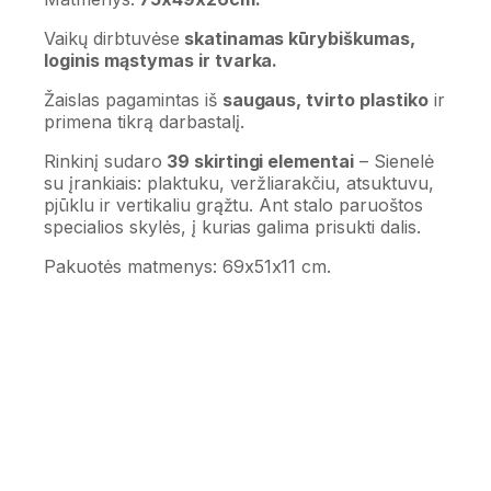
Vaikų dirbtuvėse
skatinamas kūrybiškumas,
loginis mąstymas ir tvarka.
Žaislas pagamintas iš
saugaus, tvirto plastiko
ir
primena tikrą darbastalį.
Rinkinį sudaro
39 skirtingi elementai
– Sienelė
su įrankiais: plaktuku, veržliarakčiu, atsuktuvu,
pjūklu ir vertikaliu grąžtu. Ant stalo paruoštos
specialios skylės, į kurias galima prisukti dalis.
Pakuotės matmenys: 69x51x11 cm.