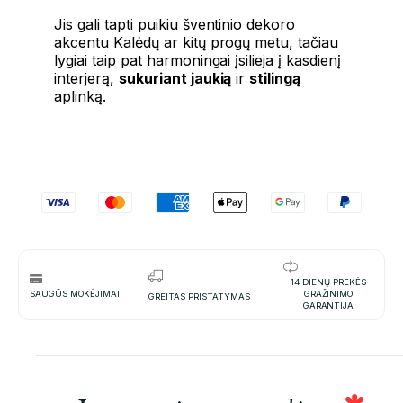
Jis gali tapti puikiu šventinio dekoro
akcentu Kalėdų ar kitų progų metu, tačiau
lygiai taip pat harmoningai įsilieja į kasdienį
interjerą,
sukuriant jaukią
ir
stilingą
aplinką.
14 DIENŲ PREKĖS
SAUGŪS MOKĖJIMAI
GRAŽINIMO
GREITAS PRISTATYMAS
GARANTIJA