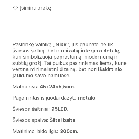
Įsiminti prekę
Pasirinkę vainiką
„Nike“
, jūs gaunate ne tik
šviesos šaltinį, bet ir
unikalią interjero detalę
,
kuri simbolizuoja paprastumą, modernumą ir
subtilų grožį. Tai puikus pasirinkimas tiems, kurie
vertina minimalistinį dizainą, bet nori
išskirtinio
jaukumo
savo namuose.
Matmenys:
45x24x5,5cm.
Pagamintas iš juodai dažyto
metalo.
Šviesos šaltiniai:
95LED.
Šviesos spalva:
Šiltai balta
Maitinimo laido ilgis:
300cm.