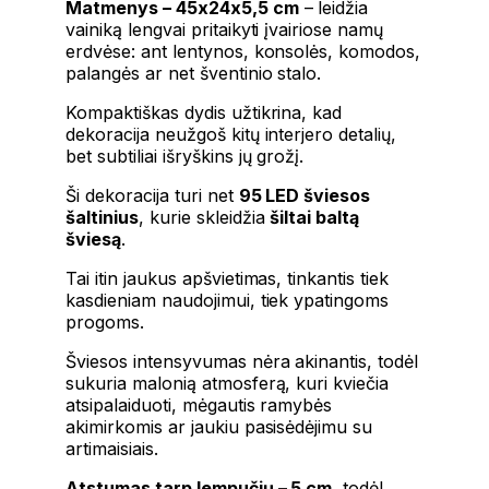
Matmenys – 45x24x5,5 cm
– leidžia
vainiką lengvai pritaikyti įvairiose namų
erdvėse: ant lentynos, konsolės, komodos,
palangės ar net šventinio stalo.
Kompaktiškas dydis užtikrina, kad
dekoracija neužgoš kitų interjero detalių,
bet subtiliai išryškins jų grožį.
Ši dekoracija turi net
95 LED šviesos
šaltinius
, kurie skleidžia
šiltai baltą
šviesą
.
Tai itin jaukus apšvietimas, tinkantis tiek
kasdieniam naudojimui, tiek ypatingoms
progoms.
Šviesos intensyvumas nėra akinantis, todėl
sukuria malonią atmosferą, kuri kviečia
atsipalaiduoti, mėgautis ramybės
akimirkomis ar jaukiu pasisėdėjimu su
artimaisiais.
Atstumas tarp lempučių – 5 cm
, todėl