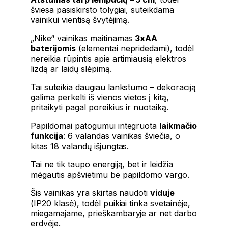
šviesa pasiskirsto tolygiai, suteikdama
vainikui vientisą švytėjimą.
„Nike“ vainikas maitinamas
3xAA
baterijomis
(elementai nepridedami), todėl
nereikia rūpintis apie artimiausią elektros
lizdą ar laidų slėpimą.
Tai suteikia daugiau lankstumo – dekoraciją
galima perkelti iš vienos vietos į kitą,
pritaikyti pagal poreikius ir nuotaiką.
Papildomai patogumui integruota
laikmačio
funkcija
: 6 valandas vainikas šviečia, o
kitas 18 valandų išjungtas.
Tai ne tik taupo energiją, bet ir leidžia
mėgautis apšvietimu be papildomo vargo.
Šis vainikas yra skirtas naudoti
viduje
(IP20 klasė), todėl puikiai tinka svetainėje,
miegamajame, prieškambaryje ar net darbo
erdvėje.