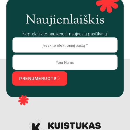
Naujienlaiškis
Nepraleiskite naujienų ir naujausių pasiūlymų!
PRENUMERUOTI!