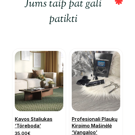
Jums taip pat gali
patikti
Kavos Staliukas
Profesionali Plaukų
‘Töreboda’
Kirpimo Mašinėlė
‘Vangaloo’
35.00
€