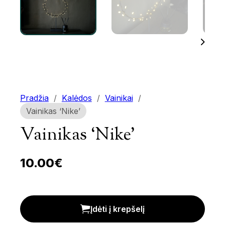
Pradžia
/
Kalėdos
/
Vainikai
/
Vainikas ‘Nike’
Vainikas ‘Nike’
10.00
€
Vainikas 'Nike' kiekis
Įdėti į krepšelį