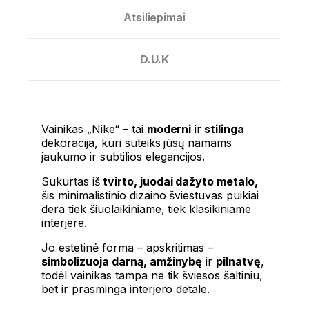
Atsiliepimai
D.U.K
Vainikas „Nike“ – tai
moderni
ir
stilinga
dekoracija, kuri suteiks jūsų namams
jaukumo ir subtilios elegancijos.
Sukurtas iš
tvirto, juodai dažyto metalo,
šis minimalistinio dizaino šviestuvas puikiai
dera tiek šiuolaikiniame, tiek klasikiniame
interjere.
Jo estetinė forma – apskritimas –
simbolizuoja darną, amžinybę
ir
pilnatvę
,
todėl vainikas tampa ne tik šviesos šaltiniu,
bet ir prasminga interjero detale.