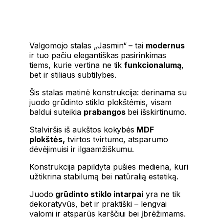
Valgomojo stalas „Jasmin“ – tai
modernus
ir tuo pačiu elegantiškas pasirinkimas
tiems, kurie vertina ne tik
funkcionalumą
,
bet ir stiliaus subtilybes.
Šis stalas matinė konstrukcija: derinama su
juodo grūdinto stiklo plokštėmis, visam
baldui suteikia
prabangos
bei išskirtinumo.
Stalviršis iš aukštos kokybės
MDF
plokštės,
tvirtos tvirtumo, atsparumo
dėvėjimuisi ir ilgaamžiškumu.
Konstrukcija papildyta pušies mediena, kuri
užtikrina stabilumą bei natūralią estetiką.
Juodo
grūdinto stiklo intarpai
yra ne tik
dekoratyvūs, bet ir praktiški – lengvai
valomi ir atsparūs karščiui bei įbrėžimams.