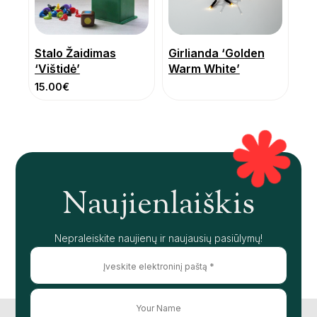
Stalo Žaidimas
Girlianda ‘Golden
‘Vištidė’
Warm White’
15.00
€
Naujienlaiškis
Nepraleiskite naujienų ir naujausių pasiūlymų!