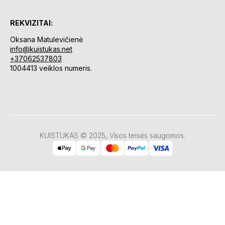
REKVIZITAI:
Oksana Matulevičienė
info@kuistukas.net
+37062537803
1004413 veiklos numeris.
KUISTUKAS © 2025, Visos teisės saugomos.