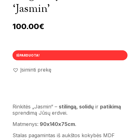
‘Jasmin’
100.00
€
IŠPARDUOTA!
Įsiminti prekę
Rinkitės „Jasmin“ –
stilingą, solidų
ir
patikimą
sprendimą Jūsų erdvei.
Matmenys:
90x140x75cm
.
Stalas pagamintas iš aukštos kokybės MDF