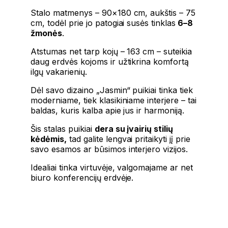
Stalo matmenys – 90×180 cm, aukštis – 75
cm, todėl prie jo patogiai susės tinklas
6–8
žmonės
.
Atstumas net tarp kojų – 163 cm – suteikia
daug erdvės kojoms ir užtikrina komfortą
ilgų vakarienių.
Dėl savo dizaino „Jasmin“ puikiai tinka tiek
moderniame, tiek klasikiniame interjere – tai
baldas, kuris kalba apie jus ir harmoniją.
Šis stalas puikiai
dera su įvairių stilių
kėdėmis,
tad galite lengvai pritaikyti jį prie
savo esamos ar būsimos interjero vizijos.
Idealiai tinka virtuvėje, valgomajame ar net
biuro konferencijų erdvėje.