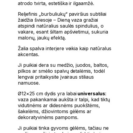
atrodo tvirta, estetiška ir ilgaamžė.
Reljefinis „burbuliukų“ paviršius subtiliai
žaidžia šviesoje – Dieną vaza gražiai
atspindi natūralius saulės spindulius, o
vakare, esant šiltam apšvietimui, sukuria
malonų, jaukų efektą.
Žalia spalva interjere veikia kaip natūralus
akcentas.
Ji puikiai dera su medžio, juodos, baltos,
pilkos ar smėlio spalvų detalėmis, todėl
lengvai pritaikysite įvairaus stiliaus
namuose.
Ø12×25 cm dydis yra labai
universalus
:
vaza pakankamai aukšta ir talpi, kad tiktų
vidutinėms ar didesnėms puokštėms,
šakelėms, džiovintoms gėlėms ar
dekoratyvinėms pampoms.
Ji puikiai tinka gyvoms gėlėms, tačiau ne