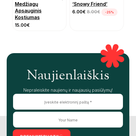
Medžiagų
‘Snowy Friend’
Apsauginis
6.00
€
8.00
€
-25%
Kostiumas
15.00
€
Naujienlaiškis
Nepraleiskite naujienų ir naujausių pasiūlymų!