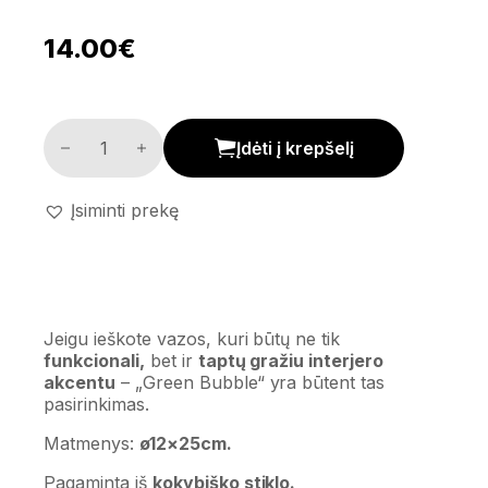
14.00
€
Vaza 'Green Bubble' kiekis
Įdėti į krepšelį
Įsiminti prekę
Jeigu ieškote vazos, kuri būtų ne tik
funkcionali,
bet ir
taptų gražiu interjero
akcentu
– „Green Bubble“ yra būtent tas
pasirinkimas.
Matmenys:
ø12×25cm.
Pagaminta iš
kokybiško stiklo.