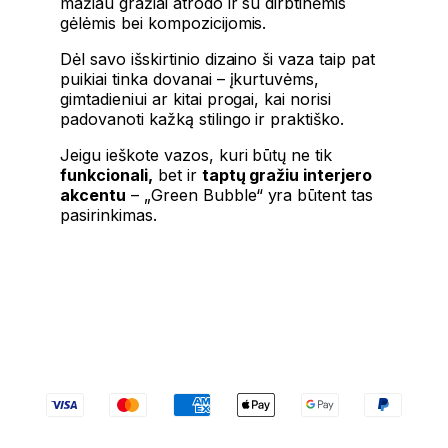
mažiau gražiai atrodo ir su dirbtinėmis
gėlėmis bei kompozicijomis.
Dėl savo išskirtinio dizaino ši vaza taip pat
puikiai tinka dovanai – įkurtuvėms,
gimtadieniui ar kitai progai, kai norisi
padovanoti kažką stilingo ir praktiško.
Jeigu ieškote vazos, kuri būtų ne tik
funkcionali,
bet ir
taptų gražiu interjero
akcentu
– „Green Bubble“ yra būtent tas
pasirinkimas.