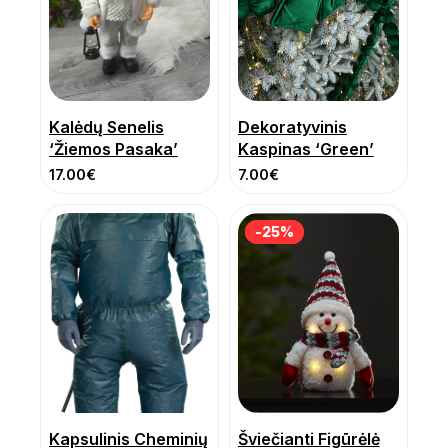
Kalėdų Senelis
Dekoratyvinis
‘Žiemos Pasaka’
Kaspinas ‘Green’
17.00
€
7.00
€
-25%
-25%
Kapsulinis Cheminių
Šviečianti Figūrėlė