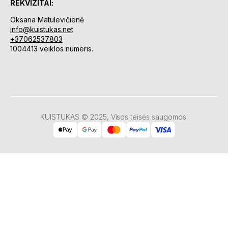
REKVIZITAI:
Oksana Matulevičienė
info@kuistukas.net
+37062537803
1004413 veiklos numeris.
KUISTUKAS © 2025, Visos teisės saugomos.