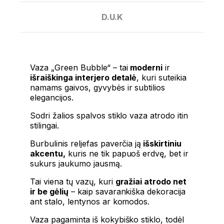
D.U.K
Vaza „Green Bubble“ – tai
moderni
ir
išraiškinga interjero detalė
, kuri suteikia
namams gaivos, gyvybės ir subtilios
elegancijos.
Sodri žalios spalvos stiklo vaza atrodo itin
stilingai.
Burbulinis reljefas paverčia ją
išskirtiniu
akcentu,
kuris ne tik papuoš erdvę, bet ir
sukurs jaukumo jausmą.
Tai viena tų vazų, kuri
gražiai atrodo net
ir be gėlių
– kaip savarankiška dekoracija
ant stalo, lentynos ar komodos.
Vaza pagaminta iš kokybiško stiklo, todėl