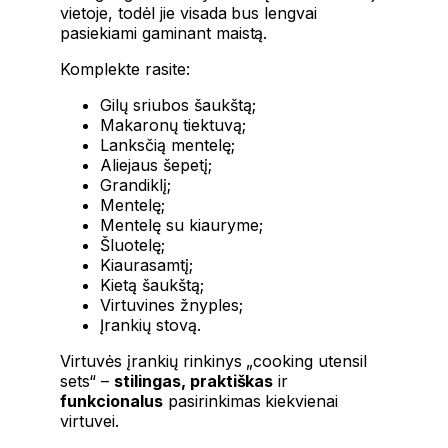
vietoje, todėl jie visada bus lengvai
pasiekiami gaminant maistą.
Komplekte rasite:
Gilų sriubos šaukštą;
Makaronų tiektuvą;
Lanksčią mentelę;
Aliejaus šepetį;
Grandiklį;
Mentelę;
Mentelę su kiauryme;
Šluotelę;
Kiaurasamtį;
Kietą šaukštą;
Virtuvines žnyples;
Įrankių stovą.
Virtuvės įrankių rinkinys „cooking utensil
sets“ –
stilingas, praktiškas
ir
funkcionalus
pasirinkimas kiekvienai
virtuvei.