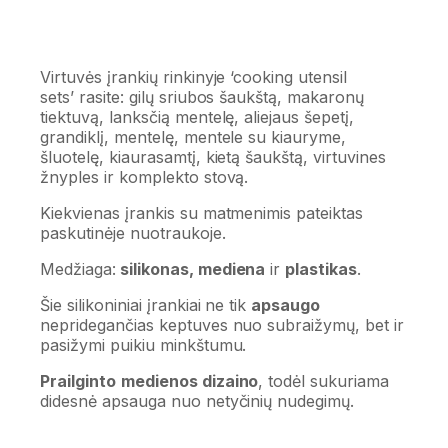
Virtuvės įrankių rinkinyje ‘cooking utensil
sets’ rasite: gilų sriubos šaukštą, makaronų
tiektuvą, lanksčią mentelę, aliejaus šepetį,
grandiklį, mentelę, mentele su kiauryme,
šluotelę, kiaurasamtį, kietą šaukštą, virtuvines
žnyples ir komplekto stovą.
Kiekvienas įrankis su matmenimis pateiktas
paskutinėje nuotraukoje.
Medžiaga:
silikonas, mediena
ir
plastikas
.
Šie silikoniniai įrankiai ne tik
apsaugo
nepridegančias keptuves nuo subraižymų, bet ir
pasižymi puikiu minkštumu.
Prailginto
medienos dizaino
, todėl sukuriama
didesnė apsauga nuo netyčinių nudegimų.