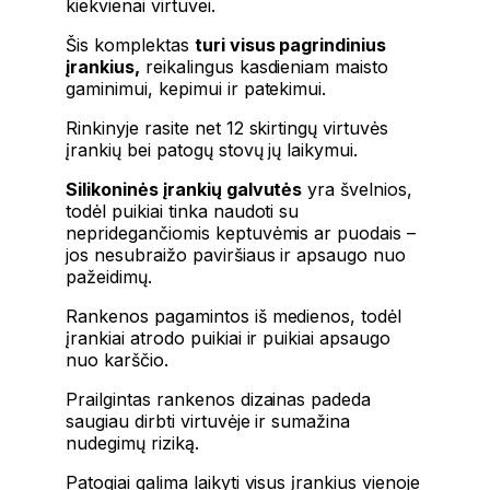
kiekvienai virtuvei.
Šis komplektas
turi visus pagrindinius
įrankius,
reikalingus kasdieniam maisto
gaminimui, kepimui ir patekimui.
Rinkinyje rasite net 12 skirtingų virtuvės
įrankių bei patogų stovų jų laikymui.
Silikoninės įrankių galvutės
yra švelnios,
todėl puikiai tinka naudoti su
nepridegančiomis keptuvėmis ar puodais –
jos nesubraižo paviršiaus ir apsaugo nuo
pažeidimų.
Rankenos pagamintos iš medienos, todėl
įrankiai atrodo puikiai ir puikiai apsaugo
nuo karščio.
Prailgintas rankenos dizainas padeda
saugiau dirbti virtuvėje ir sumažina
nudegimų riziką.
Patogiai galima laikyti visus įrankius vienoje