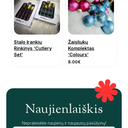
Stalo Įrankių
Žaisliukų
Rinkinys ‘Cutlery
Komplektas
Set’
‘Colours’
8.00
€
Naujienlaiškis
Nepraleiskite naujienų ir naujausių pasiūlymų!