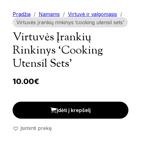
Pradžia
/
Namams
/
Virtuvė ir valgomasis
/
Virtuvės įrankių rinkinys ‘cooking utensil sets’
Virtuvės Įrankių
Rinkinys ‘cooking
Utensil Sets’
10.00
€
Virtuvės įrankių rinkinys 'cooking utensil sets' kiekis
Įdėti į krepšelį
Įsiminti prekę