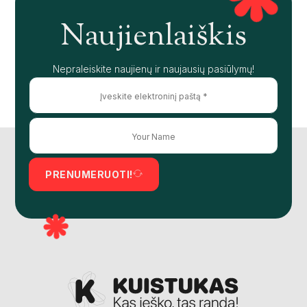
Naujienlaiškis
Nepraleiskite naujienų ir naujausių pasiūlymų!
PRENUMERUOTI!