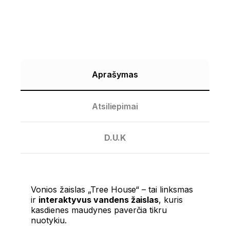
Aprašymas
Atsiliepimai
D.U.K
Vonios žaislas „Tree House“ – tai linksmas
ir
interaktyvus vandens žaislas
, kuris
kasdienes maudynes paverčia tikru
nuotykiu.