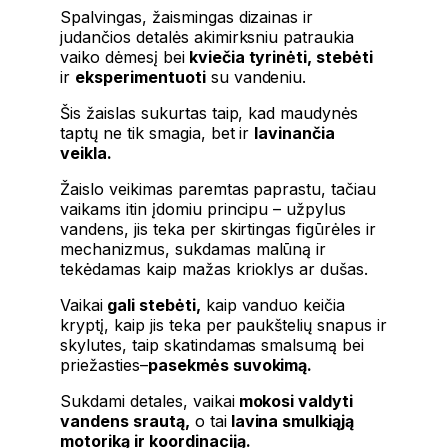
Spalvingas, žaismingas dizainas ir
judančios detalės akimirksniu patraukia
vaiko dėmesį bei
kviečia tyrinėti, stebėti
ir
eksperimentuoti
su vandeniu.
Šis žaislas sukurtas taip, kad maudynės
taptų ne tik smagia, bet ir
lavinančia
veikla.
Žaislo veikimas paremtas paprastu, tačiau
vaikams itin įdomiu principu – užpylus
vandens, jis teka per skirtingas figūrėles ir
mechanizmus, sukdamas malūną ir
tekėdamas kaip mažas krioklys ar dušas.
Vaikai
gali stebėti,
kaip vanduo keičia
kryptį, kaip jis teka per paukštelių snapus ir
skylutes, taip skatindamas smalsumą bei
priežasties–
pasekmės suvokimą.
Sukdami detales, vaikai
mokosi valdyti
vandens srautą,
o tai
lavina smulkiąją
motoriką ir koordinaciją.