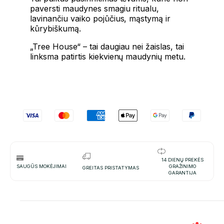
paversti maudynes smagiu ritualu,
lavinančiu vaiko pojūčius, mąstymą ir
kūrybiškumą.
„Tree House“ – tai daugiau nei žaislas, tai
linksma patirtis kiekvienų maudynių metu.
14 DIENŲ PREKĖS
SAUGŪS MOKĖJIMAI
GRAŽINIMO
GREITAS PRISTATYMAS
GARANTIJA