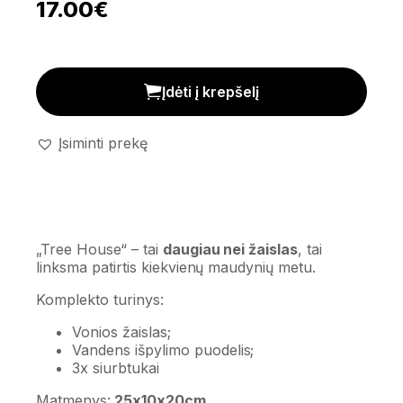
17.00
€
Vonios žaislas 'Tree house' kiekis
Įdėti į krepšelį
Įsiminti prekę
„Tree House“ – tai
daugiau nei žaislas
, tai
linksma patirtis kiekvienų maudynių metu.
Komplekto turinys:
Vonios žaislas;
Vandens išpylimo puodelis;
3x siurbtukai
Matmenys:
25x10x20cm.