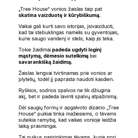
„Tree House“ vonios žaislas taip pat
skatina vaizduotę ir kūrybiškumą.
Vaikai gali kurti savo istorijas, įsivaizduoti,
kad tai stebuklingas namelis su gyventojais,
kurie saugo vandenį ir stebi, kaip jis teka.
Tokie žaidimai
padeda ugdyti loginį
mąstymą, dėmesio sutelkimą
bei
savarankišką žaidimą.
Žaislas lengvai tvirtinamas prie vonios ar
plytelių, todėl jį paprasta naudoti kasdien.
Ryškios, sodrios spalvos ne tik džiugina
akį, bet ir padeda lavinti spalvų atpažinimą.
Dėl saugių formų ir apgalvoto dizaino „Tree
House“ puikiai tinka mažiesiems, o tėvams
suteikia ramybę, kad vaikas vonioje leidžia
laiką prasmingai.
Tai puikus pasirinkimas tėvams, kurie nori