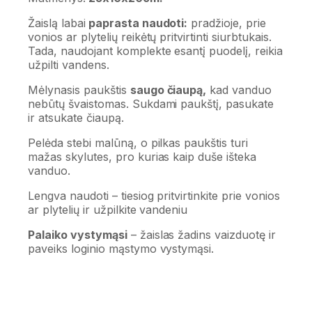
Žaislą labai
paprasta naudoti:
pradžioje, prie
vonios ar plytelių reikėtų pritvirtinti siurbtukais.
Tada, naudojant komplekte esantį puodelį, reikia
užpilti vandens.
Mėlynasis paukštis
saugo čiaupą,
kad vanduo
nebūtų švaistomas. Sukdami paukštį, pasukate
ir atsukate čiaupą.
Pelėda stebi malūną, o pilkas paukštis turi
mažas skylutes, pro kurias kaip duše išteka
vanduo.
Lengva naudoti – tiesiog pritvirtinkite prie vonios
ar plytelių ir užpilkite vandeniu
Palaiko vystymąsi
– žaislas žadins vaizduotę ir
paveiks loginio mąstymo vystymąsi.