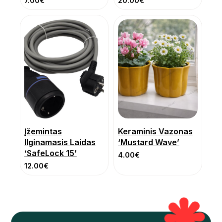
7.00
€
20.00
€
Įžemintas
Keraminis Vazonas
Ilginamasis Laidas
‘Mustard Wave’
‘SafeLock 15’
4.00
€
12.00
€