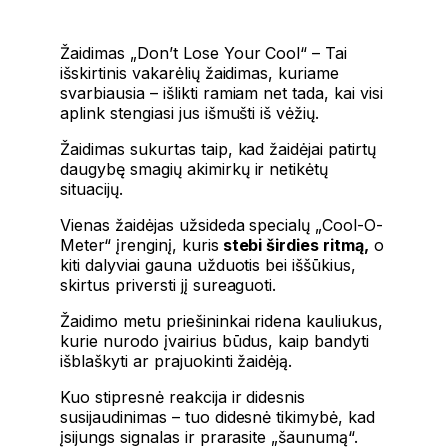
Žaidimas „Don’t Lose Your Cool“ – Tai
išskirtinis vakarėlių žaidimas, kuriame
svarbiausia – išlikti ramiam net tada, kai visi
aplink stengiasi jus išmušti iš vėžių.
Žaidimas sukurtas taip, kad žaidėjai patirtų
daugybę smagių akimirkų ir netikėtų
situacijų.
Vienas žaidėjas užsideda specialų „Cool-O-
Meter“ įrenginį, kuris
stebi širdies ritmą,
o
kiti dalyviai gauna užduotis bei iššūkius,
skirtus priversti jį sureaguoti.
Žaidimo metu priešininkai ridena kauliukus,
kurie nurodo įvairius būdus, kaip bandyti
išblaškyti ar prajuokinti žaidėją.
Kuo stipresnė reakcija ir didesnis
susijaudinimas – tuo didesnė tikimybė, kad
įsijungs signalas ir prarasite „šaunumą“.