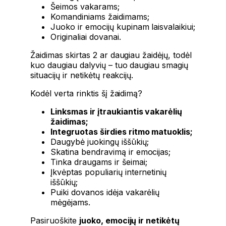
Šeimos vakarams;
Komandiniams žaidimams;
Juoko ir emocijų kupinam laisvalaikiui;
Originaliai dovanai.
Žaidimas skirtas 2 ar daugiau žaidėjų, todėl
kuo daugiau dalyvių – tuo daugiau smagių
situacijų ir netikėtų reakcijų.
Kodėl verta rinktis šį žaidimą?
Linksmas ir įtraukiantis vakarėlių
žaidimas;
Integruotas širdies ritmo matuoklis;
Daugybė juokingų iššūkių;
Skatina bendravimą ir emocijas;
Tinka draugams ir šeimai;
Įkvėptas populiarių internetinių
iššūkių;
Puiki dovanos idėja vakarėlių
mėgėjams.
Pasiruoškite
juoko, emocijų ir netikėtų