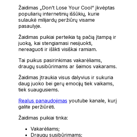
Žaidimas „Don’t Lose Your Cool“ įkvėptas
populiarių internetinių iššūkių, kurie
sulaukė milijardų peržiūrų visame
pasaulyje.
Žaidimas puikiai perteikia tą pačią įtampą ir
juoką, kai stengiamasi nesijuokti,
nereaguoti ir išlikti visiškai ramiam.
Tai puikus pasirinkimas vakarėliams,
draugų susibūrimams ar šeimos vakarams.
Žaidimas įtraukia visus dalyvius ir sukuria
daug juoko bei gerų emocijų tiek vaikams,
tiek suaugusiems.
Realus panaudojimas
youtube kanale, kurį
galite peržiūrėti.
Žaidimas puikiai tinka:
Vakarėliams;
Draugų susibūrimams;