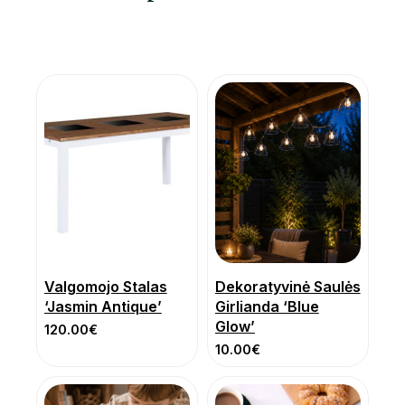
Valgomojo Stalas
Dekoratyvinė Saulės
‘Jasmin Antique’
Girlianda ‘Blue
Glow’
120.00
€
10.00
€