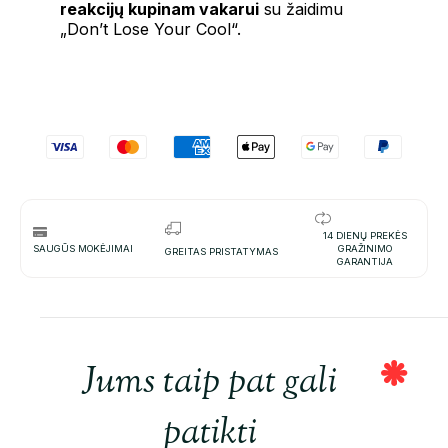
reakcijų kupinam vakarui
su žaidimu
„Don’t Lose Your Cool“.
14 DIENŲ PREKĖS
SAUGŪS MOKĖJIMAI
GRAŽINIMO
GREITAS PRISTATYMAS
GARANTIJA
Jums taip pat gali
patikti