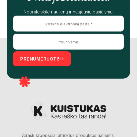
Nepraleiskite naujienų ir naujausių pasiūlymų!
PRENUMERUOTI!
Atrask kruopščiai atrinktus produktus namams,