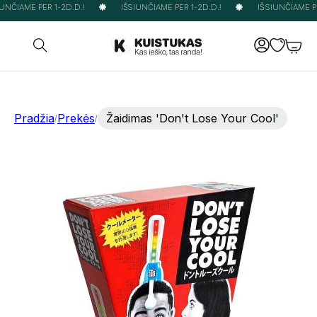
UNČIAME PER 1-2D.D.!
IŠSIUNČIAME PER 1-2D.D.!
IŠSIUNČIAME PER
Pradžia
Prekės
Žaidimas 'Don't Lose Your Cool'
/
/