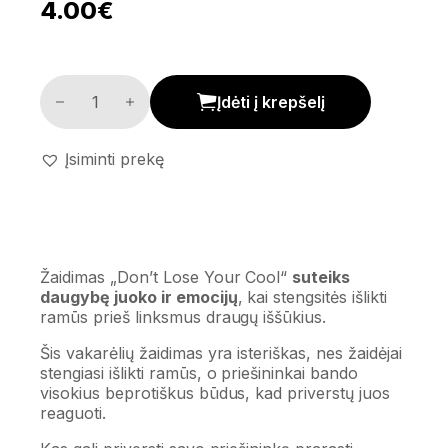
4.00
€
Žaidimas 'Don't Lose Your Cool' kiekis
Įdėti į krepšelį
Įsiminti prekę
Žaidimas „Don’t Lose Your Cool“
suteiks
daugybę juoko ir emocijų
, kai stengsitės išlikti
ramūs prieš linksmus draugų iššūkius.
Šis vakarėlių žaidimas yra isteriškas, nes žaidėjai
stengiasi išlikti ramūs, o priešininkai bando
visokius beprotiškus būdus, kad priverstų juos
reaguoti.