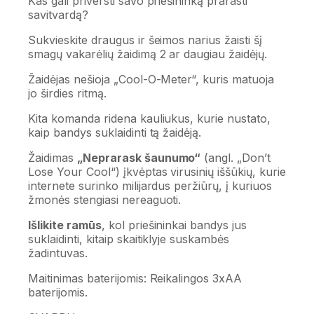
Kas gali priversti savo priešininką prarasti
savitvardą?
Sukvieskite draugus ir šeimos narius žaisti šį
smagų vakarėlių žaidimą 2 ar daugiau žaidėjų.
Žaidėjas nešioja „Cool-O-Meter“, kuris matuoja
jo širdies ritmą.
Kita komanda ridena kauliukus, kurie nustato,
kaip bandys suklaidinti tą žaidėją.
Žaidimas
„Neprarask šaunumo“
(angl. „Don’t
Lose Your Cool“) įkvėptas virusinių iššūkių, kurie
internete surinko milijardus peržiūrų, į kuriuos
žmonės stengiasi nereaguoti.
Išlikite ramūs
, kol priešininkai bandys jus
suklaidinti, kitaip skaitiklyje suskambės
žadintuvas.
Maitinimas baterijomis: Reikalingos 3xAA
baterijomis.